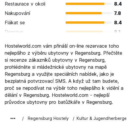
Restaurace v okoli
8.4
Nakupování
7.8
Flákat se
8.4
Doprava
8.1
Prohlížení památek
8.8
Hostelworld.com vám přináší on-line rezervace toho
Kultura
9.1
nejlepšího z výběru ubytovny v Regensburg. Přečtěte
Noční život
si recenze zákazníků ubytovny v Regensburg,
7.8
prohlédněte si mládežnické ubytovny na mapě
Hodnota za peníze
8.3
Regensburg a využijte speciálních nabídek, jako je
bezplatná potvrzovací SMS. A když už tam budete,
proč se nepodívat na výběr toho nejlepšího k vidění a
dělání v Regensburg. Hostelworld.com - nejlepší
průvodce ubytovny pro batůžkáře v Regensburg.
Regensburg Hostely
Kultur & Jugendherberge 