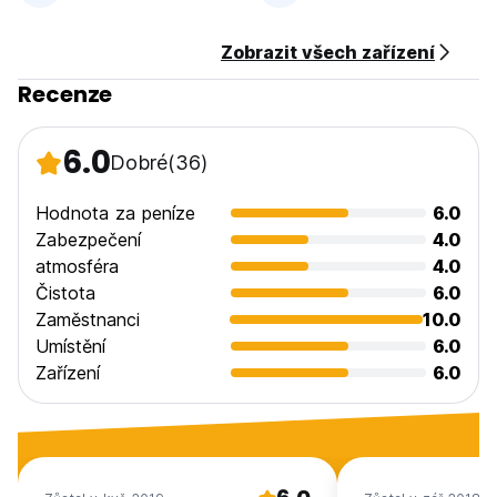
a rodiny.
Zobrazit všech zařízení
Děti a skupiny mládeže musí být doprovázeny alespoň
jednou osobou odpovědnou za jejich dohled. (Auto-
Recenze
translated from original language)
6.0
Dobré
(36)
Hodnota za peníze
6.0
Zabezpečení
4.0
atmosféra
4.0
Čistota
6.0
Zaměstnanci
10.0
Umístění
6.0
Zařízení
6.0