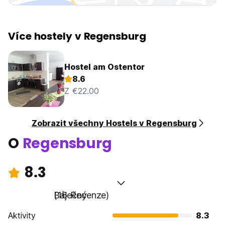
Více hostely v Regensburg
Hostel am Ostentor
8.6
Z €22.00
Zobrazit všechny Hostels v Regensburg
O
Regensburg
8.3
Báječný
(16 Recenze)
Aktivity
8.3