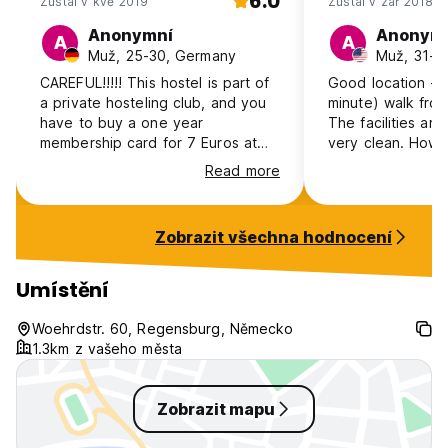
6.0
Zůstal v kvě 2019
Zůstal v zář 2018
Anonymní
Anonym
A
A
Muž, 25-30, Germany
Muž, 31-4
CAREFUL!!!!! This hostel is part of
Good location - a
a private hosteling club, and you
minute) walk from
have to buy a one year
The facilities are
membership card for 7 Euros at
very clean. Howe
the reception if you want to stay
to bring earplugs
Read more
there. Apart from that okay.
room men's dorm 
and beds are ver
walking in and ou
Zobrazit všechna hodnocení
room at night w
from the creakin
and I'm not usuall
Umístění
Free breakfast in
big plus!
Woehrdstr. 60, Regensburg, Německo
1.3km z vašeho města
Zobrazit mapu