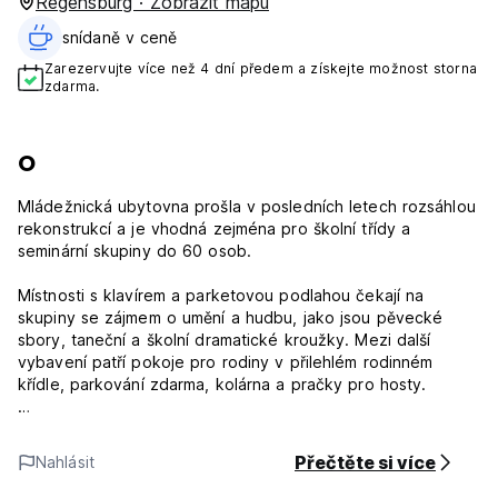
Regensburg · Zobrazit mapu
snídaně v ceně‎
Zarezervujte více než 4 dní předem a získejte možnost storna
zdarma.
O
Mládežnická ubytovna prošla v posledních letech rozsáhlou
rekonstrukcí a je vhodná zejména pro školní třídy a
seminární skupiny do 60 osob.
Místnosti s klavírem a parketovou podlahou čekají na
skupiny se zájmem o umění a hudbu, jako jsou pěvecké
sbory, taneční a školní dramatické kroužky. Mezi další
vybavení patří pokoje pro rodiny v přilehlém rodinném
křídle, parkování zdarma, kolárna a pračky pro hosty.
Řezno se nachází na řece Dunaj v Bavorsku, toto
středověké město obsahuje mnoho budov výjimečné kvality,
Přečtěte si více
Nahlásit
které svědčí o jeho historii jako obchodního centra a jeho
vlivu na region od 9. století.