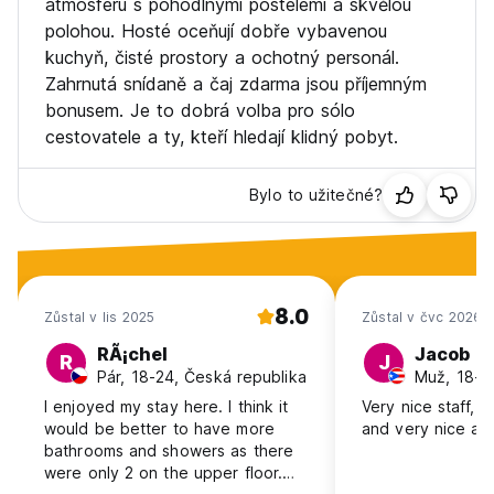
atmosféru s pohodlnými postelemi a skvělou
polohou. Hosté oceňují dobře vybavenou
kuchyň, čisté prostory a ochotný personál.
Zahrnutá snídaně a čaj zdarma jsou příjemným
bonusem. Je to dobrá volba pro sólo
cestovatele a ty, kteří hledají klidný pobyt.
Bylo to užitečné?
8.0
Zůstal v lis 2025
Zůstal v čvc 2026
RÃ¡chel
Jacob
R
J
Pár, 18-24, Česká republika
Muž, 18-2
I enjoyed my stay here. I think it
Very nice staff, 
would be better to have more
and very nice are
bathrooms and showers as there
were only 2 on the upper floor.