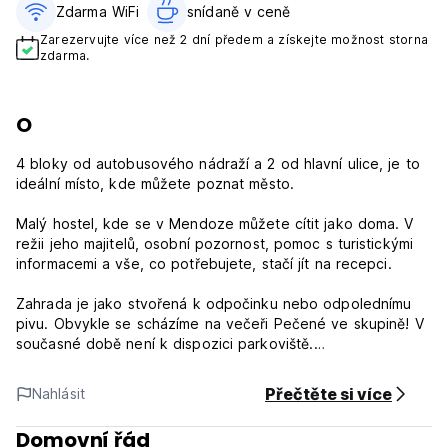
Zdarma WiFi
snídaně v ceně‎
Zarezervujte více než 2 dní předem a získejte možnost storna
zdarma.
O
4 bloky od autobusového nádraží a 2 od hlavní ulice, je to
ideální místo, kde můžete poznat město.
Malý hostel, kde se v Mendoze můžete cítit jako doma. V
režii jeho majitelů, osobní pozornost, pomoc s turistickými
informacemi a vše, co potřebujete, stačí jít na recepci.
Zahrada je jako stvořená k odpočinku nebo odpolednímu
pivu. Obvykle se scházíme na večeři Pečené ve skupině! V
současné době není k dispozici parkoviště.
Doufáme, že budete mít krásný pobyt v Mendoze a
Přečtěte si více
Nahlásit
zůstanete s námi! (Auto-translated from original language)
Domovní řád