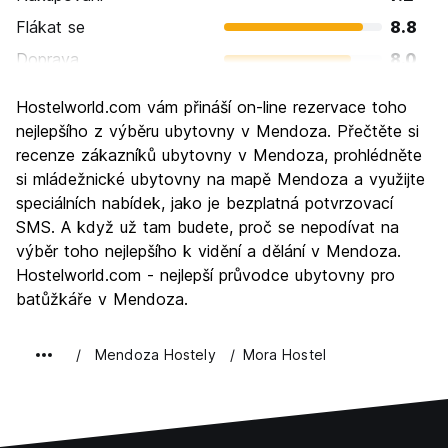
Flákat se
8.8
Doprava
8.0
Prohlížení památek
8.2
Hostelworld.com vám přináší on-line rezervace toho
Kultura
8.0
nejlepšího z výběru ubytovny v Mendoza. Přečtěte si
Noční život
recenze zákazníků ubytovny v Mendoza, prohlédněte
7.7
si mládežnické ubytovny na mapě Mendoza a využijte
Hodnota za peníze
8.1
speciálních nabídek, jako je bezplatná potvrzovací
SMS. A když už tam budete, proč se nepodívat na
výběr toho nejlepšího k vidění a dělání v Mendoza.
Hostelworld.com - nejlepší průvodce ubytovny pro
batůžkáře v Mendoza.
Mendoza Hostely
Mora Hostel