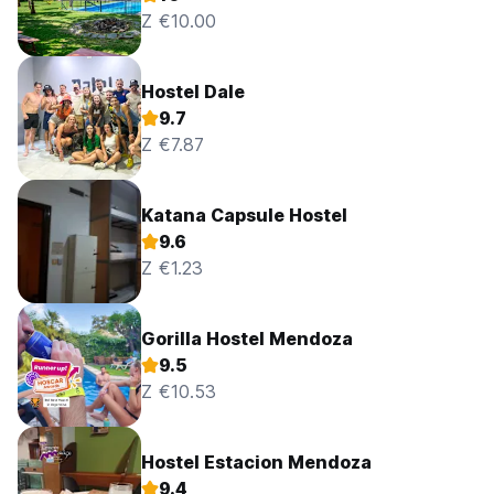
Z €10.00
Hostel Dale
9.7
Z €7.87
Katana Capsule Hostel
9.6
Z €1.23
Gorilla Hostel Mendoza
9.5
Z €10.53
Hostel Estacion Mendoza
9.4