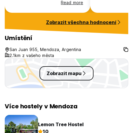
The staff were very lovely and
Read more
the hostel is quite close to the
city centre. Breakfast was alright.
Zobrazit všechna hodnocení
Umístění
San Juan 955, Mendoza, Argentina
2.1km z vašeho města
Zobrazit mapu
Více hostely v Mendoza
Lemon Tree Hostel
10