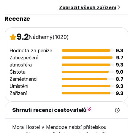
Zobrazit všech zařízení
Recenze
9.2
Nádherný
(1020)
Hodnota za peníze
9.3
Zabezpečení
9.7
atmosféra
9.3
Čistota
9.0
Zaměstnanci
8.7
Umístění
9.3
Zařízení
9.3
Shrnutí recenzí cestovatelů
Mora Hostel v Mendoze nabízí přátelskou