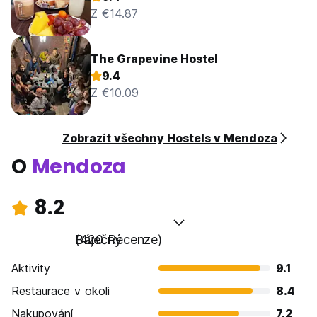
Z €14.87
The Grapevine Hostel
9.4
Z €10.09
Zobrazit všechny Hostels v Mendoza
O
Mendoza
8.2
Báječný
(420 Recenze)
Aktivity
9.1
Restaurace v okoli
8.4
Nakupování
7.2