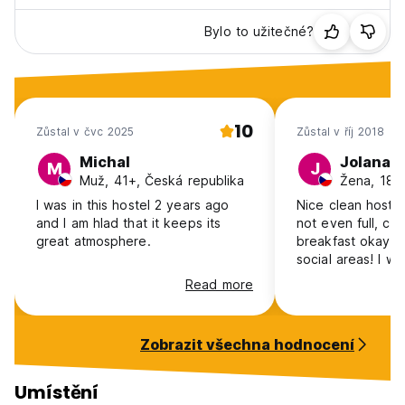
Bylo to užitečné?
10
Zůstal v čvc 2025
Zůstal v říj 2018
Michal
Jolana
M
J
Muž, 41+, Česká republika
I was in this hostel 2 years ago
Nice clean hoste
and I am hlad that it keeps its
not even full, cl
great atmosphere.
breakfast okay. 
social areas! I wo
stay away. 10min
Read more
station, free shut
SS.
Zobrazit všechna hodnocení
Umístění