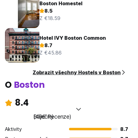
Boston Homestel
8.5
Z €18.59
Hotel IVY Boston Common
8.7
Z €45.86
Zobrazit všechny Hostels v Boston
O
Boston
8.4
Báječný
(496 Recenze)
Aktivity
8.7