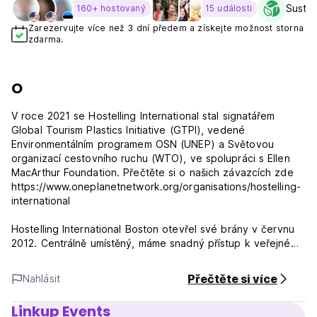
Sustai
160+ hostovaný
15 události
Zarezervujte více než 3 dní předem a získejte možnost storna
zdarma.
O
V roce 2021 se Hostelling International stal signatářem
Global Tourism Plastics Initiative (GTPI), vedené
Environmentálním programem OSN (UNEP) a Světovou
organizací cestovního ruchu (WTO), ve spolupráci s Ellen
MacArthur Foundation. Přečtěte si o našich závazcích zde
https://www.oneplanetnetwork.org/organisations/hostelling-
international
Hostelling International Boston otevřel své brány v červnu
2012. Centrálně umístěný, máme snadný přístup k veřejné
dopravě, i když jsme 10-15 minut chůze od všeho, co byste
chtěli vidět v centru Bostonu!
Přečtěte si více
Nahlásit
Naše kolejní pokoje jsou navrženy pro moderní ubytovatele
Linkup Events
a mají skříňky, které poskytují soukromí, osobní police,