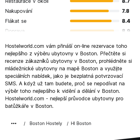
Restaurace v okoli
8.7
Nakupování
7.8
Flákat se
8.4
Doprava
8.9
Prohlížení památek
8.9
Hostelworld.com vám přináší on-line rezervace toho
Kultura
9.1
nejlepšího z výběru ubytovny v Boston. Přečtěte si
Noční život
recenze zákazníků ubytovny v Boston, prohlédněte si
7.7
mládežnické ubytovny na mapě Boston a využijte
Hodnota za peníze
7.5
speciálních nabídek, jako je bezplatná potvrzovací
SMS. A když už tam budete, proč se nepodívat na
výběr toho nejlepšího k vidění a dělání v Boston.
Hostelworld.com - nejlepší průvodce ubytovny pro
batůžkáře v Boston.
Boston Hostely
HI Boston