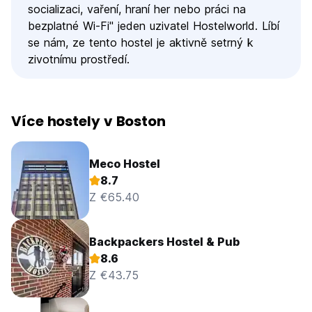
socializaci, vaření, hraní her nebo práci na
bezplatné Wi-Fi" jeden uzivatel Hostelworld. Líbí
se nám, ze tento hostel je aktivně setrný k
zivotnímu prostředí.
Více hostely v Boston
Meco Hostel
8.7
Z €65.40
Backpackers Hostel & Pub
8.6
Z €43.75