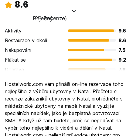
8.6
Báječný
(28 Recenze)
Aktivity
9.6
Restaurace v okoli
8.6
Nakupování
7.5
Flákat se
9.2
Doprava
7.8
Prohlížení památek
8.7
Hostelworld.com vám přináší on-line rezervace toho
Kultura
8.9
nejlepšího z výběru ubytovny v Natal. Přečtěte si
Noční život
recenze zákazníků ubytovny v Natal, prohlédněte si
8.1
mládežnické ubytovny na mapě Natal a využijte
Hodnota za peníze
8.7
speciálních nabídek, jako je bezplatná potvrzovací
SMS. A když už tam budete, proč se nepodívat na
výběr toho nejlepšího k vidění a dělání v Natal.
Hostelworld.com - nejlepší průvodce ubytovny pro