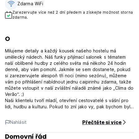
Zdarma WiFi
Zarezervujte více než 2 dní předem a získejte možnost storna
zdarma.
O
Milujeme detaily a každý kousek našeho hostelu má
umělecký nádech. Náš funky přijímací salonek s tématem
naší oblíbené hudby z celého světa má někoho 24 hodin
denně, aby vám pomohl. Jakmile se sem dostanete, pokud
si zarezervujete alespoň tři noci (mimo sezónu), můžeme
vám po přihlášení nabídnout jednu caipirinhu zdarma, takže
můžete vstoupit v naší zvláštní náladě známé jako „Clima do
Verão“. ;)
Naši klientelu tvoří mladí, otevření cestovatelé s vášní pro
lidi, hudbu a kulturu. Pokud to zní jako vy, pak bychom byli
rádi, kdybyste přišli a stali se součástí našeho
dobrodružství.
Přečtěte si více
Nahlásit
Cestovat sám? Nebojte se; v naší hale a na našich
speciálních akcích potkáte spoustu lidí. Toto je místo pro
Domovní řád
vás, kteří se chcete setkat s ostatními cestovateli a