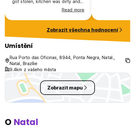
got stolen, kitchen was dirty and
the kitchen equipment was very
Read more
minimal, general unsettling
atmosphere.
Zobrazit všechna hodnocení
Umístění
Rua Porto das Oficinas, 8944, Ponta Negra, Natal.,
Natal, Brazílie
9.4km z vašeho města
Zobrazit mapu
O
Natal