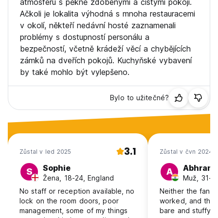
atmosféru s pěkně zdobenými a čistými pokoji.
Ačkoli je lokalita výhodná s mnoha restauracemi
v okolí, někteří nedávní hosté zaznamenali
problémy s dostupností personálu a
bezpečností, včetně krádeží věcí a chybějících
zámků na dveřích pokojů. Kuchyňské vybavení
by také mohlo být vylepšeno.
Bylo to užitečné?
3.1
Zůstal v led 2025
Zůstal v čvn 2024
Sophie
Abhranil
S
A
Žena, 18-24, England
Muž, 31-40
No staff or reception available, no
Neither the fan n
lock on the room doors, poor
worked, and the
management, some of my things
bare and stuffy l