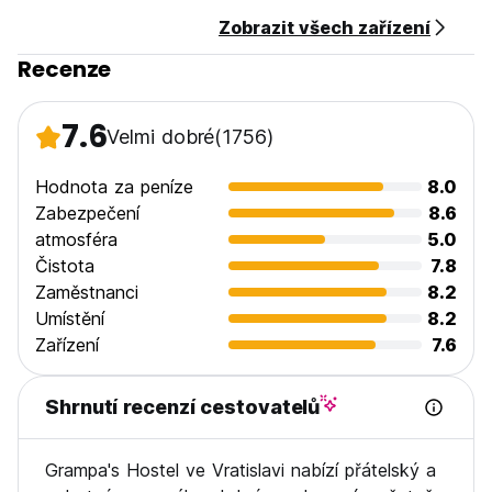
Velké sprchy s teplou vodou
Zobrazit všech zařízení
Wifi zdarma
Počítačová stanice zdarma
Recenze
Úžasný anglicky mluvící personál
Poznámka:
7.6
Velmi dobré
(1756)
Storno podmínky: 48 hodin předem
Pozdní zrušení nebo nedostavení se – poplatek za jednu
Hodnota za peníze
8.0
noc
Zabezpečení
8.6
Platba při příjezdu v hotovosti (pouze PLN!) nebo kreditní
atmosféra
5.0
kartou (s možností výběru měny)
Čistota
7.8
Check in od 14:00
Zaměstnanci
8.2
Odhlášení do 11:30
Včetně daní (Auto-translated from original language)
Umístění
8.2
Zařízení
7.6
Shrnutí recenzí cestovatelů
Grampa's Hostel ve Vratislavi nabízí přátelský a