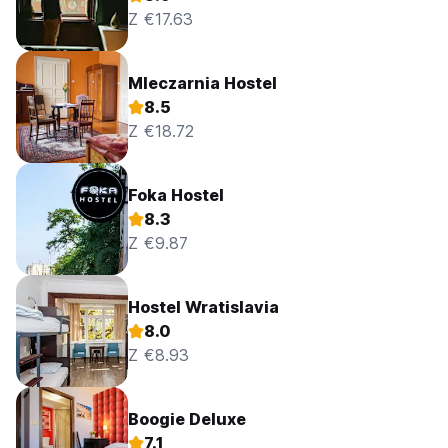
Z €17.63
Mleczarnia Hostel
8.5
Z €18.72
Foka Hostel
8.3
Z €9.87
Hostel Wratislavia
8.0
Z €8.93
Boogie Deluxe
7.1