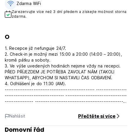
Zdarma WiFi
Zarezervujte více než 3 dní předem a získejte možnost storna
zdarma.
O
1. Recepce již nefunguje 24/7.
2. Check-in je možný mezi 15:00 a 20:00 (14:00 – 20:00),
kromě pátku a soboty.
3. Ve výše uvedených hodinách nejsme vždy na recepci.
PŘED PŘÍJEZDEM JE POTŘEBA ZAVOLAT NÁM (TAKOLI
WHATSAPP), ABYCHOM SI NASTAVILI ČAS ODBAVENÍ.
4. Odhlášení je do 11:30 (AM).
-------------------------------------------------- -----------------
--------------------------------- ----------------------------------
---------------- --------------------------------------------------
------
Protože jsme byli ve vaší kůži, rozumíme tomu, co v hostelu
Přečtěte si více
Nahlásit
hledáte. Poskytneme vám pohodlí a kvalitu za nejnižší
možnou cenu. Velká kuchyně a společenská místnost,
Domovní řád
pohodlné postele, bezpečí, ochotný personál a atmosféra,