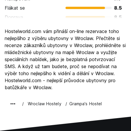
Flákat se
8.5
Doprava
8.5
Prohlížení památek
8.7
Hostelworld.com vám přináší on-line rezervace toho
Kultura
8.9
nejlepšího z výběru ubytovny v Wroclaw. Přečtěte si
Noční život
recenze zákazníků ubytovny v Wroclaw, prohlédněte si
8.3
mládežnické ubytovny na mapě Wroclaw a využijte
Hodnota za peníze
9.1
speciálních nabídek, jako je bezplatná potvrzovací
SMS. A když už tam budete, proč se nepodívat na
výběr toho nejlepšího k vidění a dělání v Wroclaw.
Hostelworld.com - nejlepší průvodce ubytovny pro
batůžkáře v Wroclaw.
Wroclaw Hostely
Grampa's Hostel