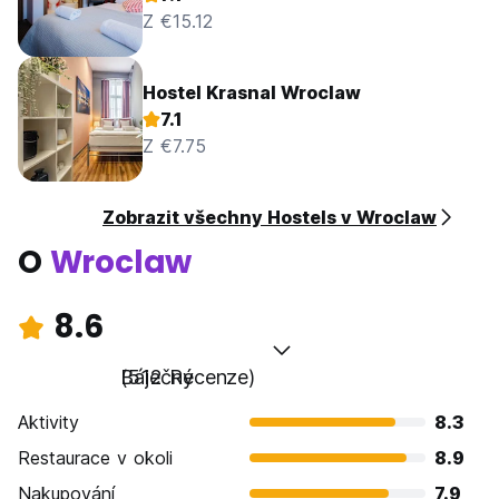
Z €15.12
Hostel Krasnal Wroclaw
7.1
Z €7.75
Zobrazit všechny Hostels v Wroclaw
O
Wroclaw
8.6
Báječný
(512 Recenze)
Aktivity
8.3
Restaurace v okoli
8.9
Nakupování
7.9