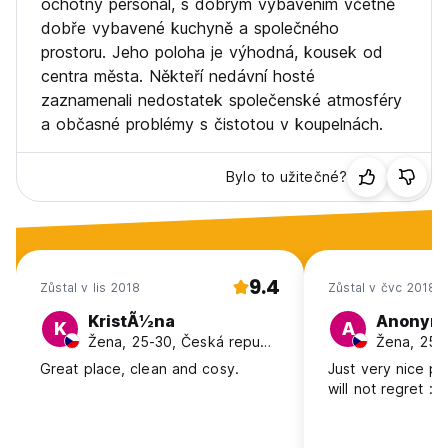
ochotný personál, s dobrým vybavením včetně
dobře vybavené kuchyně a společného
prostoru. Jeho poloha je výhodná, kousek od
centra města. Někteří nedávní hosté
zaznamenali nedostatek společenské atmosféry
a občasné problémy s čistotou v koupelnách.
Bylo to užitečné?
9.4
Zůstal v lis 2018
Zůstal v čvc 2018
KristÃ½na
Anonym
K
A
Žena, 25-30, Česká republika
Great place, clean and cosy.
Just very nice pl
will not regret :)