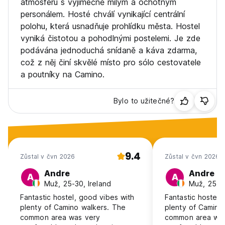
atmosféru s výjimečně milým a ochotným
personálem. Hosté chválí vynikající centrální
polohu, která usnadňuje prohlídku města. Hostel
vyniká čistotou a pohodlnými postelemi. Je zde
podávána jednoduchá snídaně a káva zdarma,
což z něj činí skvělé místo pro sólo cestovatele
a poutníky na Camino.
Bylo to užitečné?
9.4
Zůstal v čvn 2026
Zůstal v čvn 2026
Andre
Andre
A
A
Muž, 25-30, Ireland
Muž, 25-30
Fantastic hostel, good vibes with
Fantastic hostel,
plenty of Camino walkers. The
plenty of Camino
common area was very
common area was