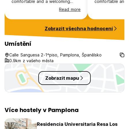
comfortable and a welcoming
comfortable and
environment. Free coffee from
environment. Fre
Read more
5am-5pm while I was there. And
5am-5pm while I 
the staff were very friendly.
the staff were ver
Zobrazit všechna hodnocení
Umístění
Calle Sanguesa 2-1ºpiso, Pamplona, Španělsko
0.9km z vašeho města
Zobrazit mapu
Více hostely v Pamplona
Residencia Universitaria Resa Los