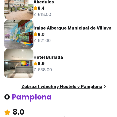
Abedules
8.4
Z €18.00
Iraipe Albergue Municipal de Villava
8.0
Z €21.00
Hotel Burlada
8.9
Z €38.00
Zobrazit všechny Hostels v Pamplona
O
Pamplona
8.0