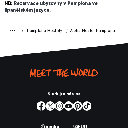
NB:
Rezervace ubytovny v Pamplona ve
španělském jazyce.
Pamplona Hostely
Aloha Hostel Pamplona
Sledujte nás na
český
EUR