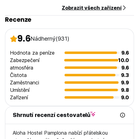
Podmínky San Fermin
Zobrazit všech zařízení
Vezměte prosím na vědomí, že rezervace San Fermin jsou
nevratné. Po provedení rezervace vám budeme účtovat
Recenze
plnou částku a nebudou povoleny žádné změny/zrušení.
(Auto-translated from original language)
9.6
Nádherný
(931)
Hodnota za peníze
9.6
Zabezpečení
10.0
atmosféra
9.6
Čistota
9.3
Zaměstnanci
9.9
Umístění
9.8
Zařízení
9.0
Shrnutí recenzí cestovatelů
Aloha Hostel Pamplona nabízí přátelskou