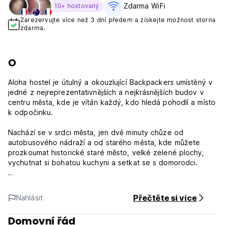
Zdarma WiFi
10+ hostovaný
Zarezervujte více než 3 dní předem a získejte možnost storna
zdarma.
O
Aloha hostel je útulný a okouzlující Backpackers umístěný v
jedné z nejreprezentativnějších a nejkrásnějších budov v
centru města, kde je vítán každý, kdo hledá pohodlí a místo
k odpočinku.
Nachází se v srdci města, jen dvě minuty chůze od
autobusového nádraží a od starého města, kde můžete
prozkoumat historické staré město, velké zelené plochy,
vychutnat si bohatou kuchyni a setkat se s domorodci.
Poznámka:
Přečtěte si více
Nahlásit
Storno podmínky: 2 dny před příjezdem (48 hodin)
přijímáme zrušení e-mailu.
Domovní řád