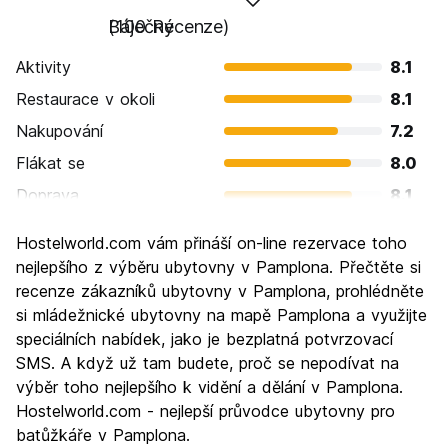
Báječný
(100 Recenze)
Aktivity
8.1
Restaurace v okoli
8.1
Nakupování
7.2
Flákat se
8.0
Doprava
8.1
Prohlížení památek
8.0
Hostelworld.com vám přináší on-line rezervace toho
Kultura
8.8
nejlepšího z výběru ubytovny v Pamplona. Přečtěte si
Noční život
recenze zákazníků ubytovny v Pamplona, prohlédněte
8.2
si mládežnické ubytovny na mapě Pamplona a využijte
Hodnota za peníze
8.0
speciálních nabídek, jako je bezplatná potvrzovací
SMS. A když už tam budete, proč se nepodívat na
výběr toho nejlepšího k vidění a dělání v Pamplona.
Hostelworld.com - nejlepší průvodce ubytovny pro
batůžkáře v Pamplona.