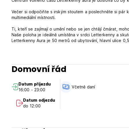
Centrum volného času Letterkenny aura je doslova co by 
Večer si odpočiňte s irským stoutem a poslechněte si pár ko
multimediální místnosti.
Ti, kteří se zajímají o umění nebo se jen chtějí čmárat, moh
Naše poloha je ideálně umístěna v srdci Letterkenny a skut
Letterkenny Aura je 50 metrů od ubytování, hlavní ulice 0
jízdy do irského historického města County Derry v Severní
Vezměte prosím na vědomí:
Domovní řád
Storno podmínky: 24h
Check in: 16:00 - Sdělte nám prosím svůj čas příjezdu
Datum příjezdu
Odjezd: 11:00
Včetně daní
16:00 - 23:00
Hotovost pouze při příjezdu (Auto-translated from original
Datum odjezdu
do 12:00