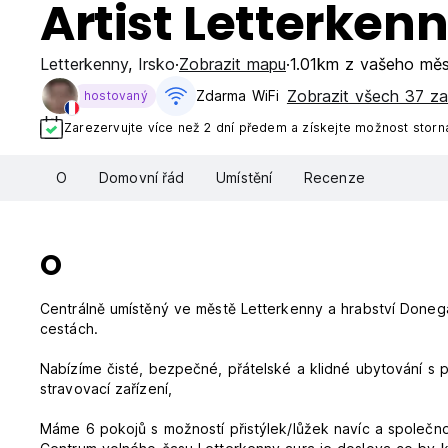
Artist Letterken
Letterkenny
,
Irsko
Zobrazit mapu
1.01km z vašeho mě
Zobrazit všech 37 za
Zdarma WiFi
hostovaný
Zarezervujte více než 2 dní předem a získejte možnost storn
O
Domovní řád
Umístění
Recenze
O
Centrálně umístěný ve městě Letterkenny a hrabství Doneg
cestách.
Nabízíme čisté, bezpečné, přátelské a klidné ubytování s p
stravovací zařízení,
Máme 6 pokojů s možností přistýlek/lůžek navíc a společn