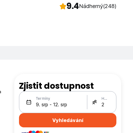
9.4
Nádherný
(248)
Zjistit dostupnost
a
Termíny
Hosté
Vyhledávání