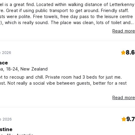
tel is a great find. Located within walking distance of Letterkenny
e. Great if using public transport to get around. Friendly staff.
ts were polite. Free towels, free day pass to the leisure centre
), which is really sound. The place was clean, lots of toilet and
ilities. Great kitchen, with all the appliances one would need.
Read more
ce, I can’t fault the hostel. Will stay again.
8.6
ě 2026
ace
a, 18-24, New Zealand
t to recoup and chill. Private room had 3 beds for just me.
ost. Not really a social vibe between guests, better for a rest
Read more
9.7
ub 2026
istine