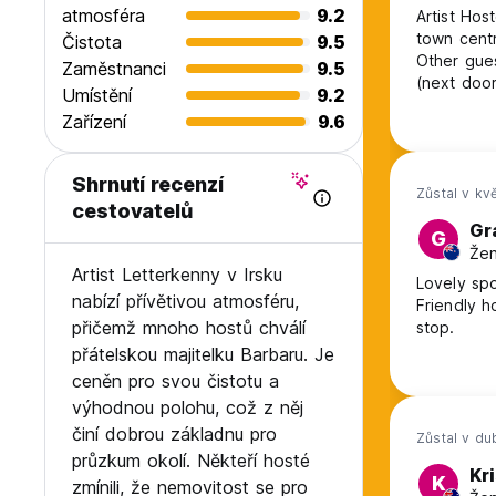
atmosféra
9.2
Artist Hos
town centr
Čistota
9.5
Other gues
Zaměstnanci
9.5
(next door
Umístění
9.2
shower fac
Zařízení
9.6
For the pri
Shrnutí recenzí
Zůstal v kv
cestovatelů
Gr
G
Žen
Artist Letterkenny v Irsku
Lovely spo
nabízí přívětivou atmosféru,
Friendly h
přičemž mnoho hostů chválí
stop.
přátelskou majitelku Barbaru. Je
ceněn pro svou čistotu a
výhodnou polohu, což z něj
činí dobrou základnu pro
Zůstal v d
průzkum okolí. Někteří hosté
Kr
K
zmínili, že nemovitost se pro