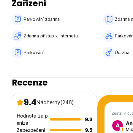
Zařízení
Parkování zdarma
Zdarma 
Zdarma přístup k internetu
Parkování
Parkování
Údržba
Recenze
9.4
Nádherný
(248)
Zůstal v čv
Hodnota za p
9.3
eníze
An
A
Muž
Zabezpečení
9.5