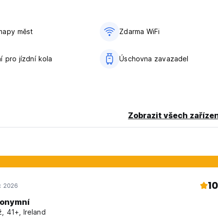
mapy měst
Zdarma WiFi
 pro jízdní kola
Úschovna zavazadel
Zobrazit všech zařízen
10
c 2026
onymní
, 41+, Ireland