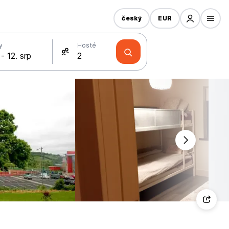
český
EUR
y
Hosté