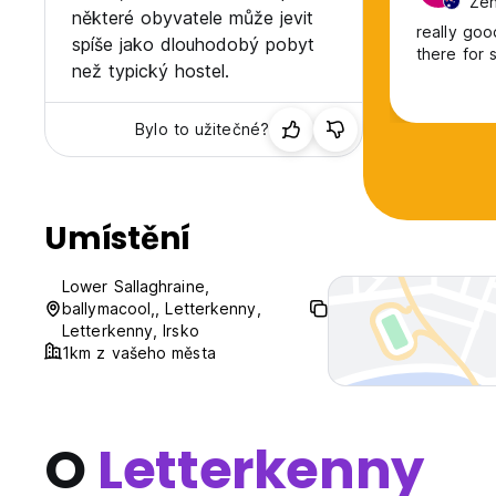
Žen
některé obyvatele může jevit
really goo
spíše jako dlouhodobý pobyt
there for 
než typický hostel.
Bylo to užitečné?
Umístění
Lower Sallaghraine,
ballymacool,, Letterkenny,
Letterkenny, Irsko
1km z vašeho města
O
Letterkenny