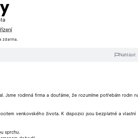
ny
sta
řízení
a zdarma.
Nahlásit
al. Jsme rodinná firma a doufáme, že rozumíme potřebám rodin n
ocitem venkovského života. K dispozici jsou bezplatné a vlastní
ou sprchu.