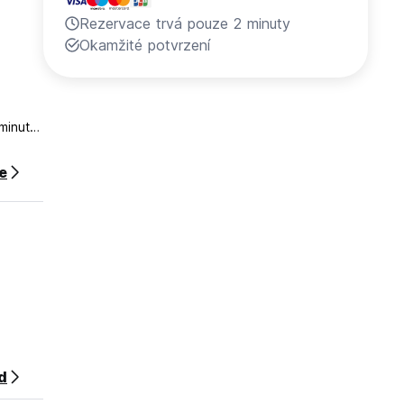
Rezervace trvá pouze 2 minuty
Okamžité potvrzení
minut
ce
d