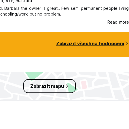
a, 41+, Australia
d. Barbara the owner is great.. Few semi permanent people living
schooling/work but no problem.
Read more
Zobrazit všechna hodnocení
Zobrazit mapu