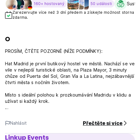
Sustai
160+ hostovaný
50 události
Zarezervujte více než 3 dní předem a získejte možnost storna
zdarma.
O
PROSÍM, ČTĚTE POZORNĚ (NÍŽE PODMÍNKY):
Hat Madrid je první butikový hostel ve městě. Nachází se ve
vile v nejlepší turistické oblasti, na Plaza Mayor, 3 minuty
chůze od Puerta del Sol, Gran Vía a La Latina, nejzábavnější
čtvrti města s nočním životem.
Místo s ideální polohou k prozkoumávání Madridu v klidu a
užívat si každý krok.
Nabízí soukromé a sdílené pokoje, exkluzivní pro dívky,
rodiny a skupiny přátel.
Přečtěte si více
Nahlásit
Všechny pokoje mají nádherné přirozené světlo, vlastní
Linkup Events
nebo sdílené koupelny, klimatizaci a nejmodernější WIFI.