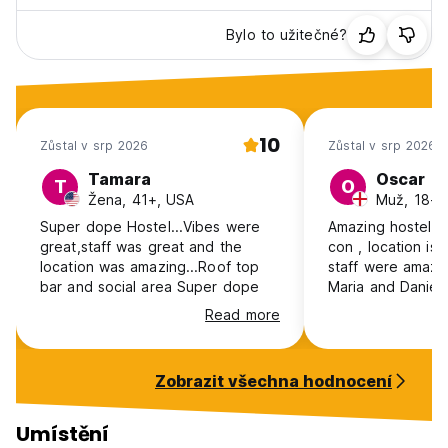
Rezervace pro více než 8 osob budou automaticky zrušeny
bez vrácení zálohy zaplacené HostelWorld v době
Bylo to užitečné?
rezervace. (Auto-translated from original language)
10
Zůstal v srp 2026
Zůstal v srp 2026
Tamara
Oscar
T
O
Žena, 41+, USA
Muž, 18-2
Super dope Hostel...Vibes were
Amazing hostel ! 
great,staff was great and the
con , location is
location was amazing...Roof top
staff were amazin
bar and social area Super dope
Maria and Daniel
super friendly a
Read more
room ! Defo reco
going to Madrid
Zobrazit všechna hodnocení
Umístění