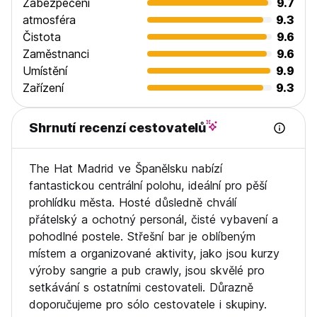
Zabezpečení
9.7
atmosféra
9.3
Naše zařízení má v některých pokojích palandy a vyvýšené
Čistota
9.6
postele. Tato okolnost by měla být zohledněna během
Zaměstnanci
9.6
pobytu, stejně jako potenciální rizika, která s sebou může
Umístění
9.9
nést. Tím, že zde zákazník zůstane, toto akceptuje a
vzdává se tak jakékoli žaloby proti The Hat Madrid v
Zařízení
9.3
případě nehody.
Shrnutí recenzí cestovatelů
Ručníky lze zapůjčit na recepci za 3 €.
Nabízíme bezplatnou úschovu zavazadel před check-inem.
The Hat Madrid ve Španělsku nabízí
Při odhlášení je zdarma do 14:00, poté stojí 3 € na
zákazníka. Pokud potřebujete další dny, nabízíme cenu 9 €
fantastickou centrální polohu, ideální pro pěší
za den za kus zavazadla. Ujistěte se prosím, že jsou vaše
prohlídku města. Hosté důsledně chválí
věci označeny a mějte očíslovanou účtenku pro každé
přátelský a ochotný personál, čisté vybavení a
zavazadlo, které si u nás necháte.
pohodlné postele. Střešní bar je oblíbeným
místem a organizované aktivity, jako jsou kurzy
Neexistuje žádný zákaz vycházení.
výroby sangrie a pub crawly, jsou skvělé pro
Pro skupiny uděláme maximum pro to, abychom všechny
setkávání s ostatními cestovateli. Důrazně
ubytovali ve stejných pokojích, ale ne vždy je to možné.
doporučujeme pro sólo cestovatele i skupiny.
Nepřijímáme však rezervace pro více než 8 osob.