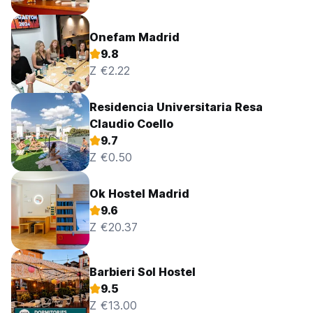
Onefam Madrid
9.8
Z €2.22
Residencia Universitaria Resa
Claudio Coello
9.7
Z €0.50
Ok Hostel Madrid
9.6
Z €20.37
Barbieri Sol Hostel
9.5
Z €13.00