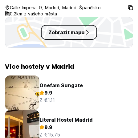
Calle Imperial 9, Madrid, Madrid, Španělsko
0.2km z vašeho města
Zobrazit mapu
Více hostely v Madrid
Onefam Sungate
9.9
Z €1.11
Literal Hostel Madrid
9.9
Z €15.75