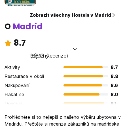
Zobrazit všechny Hostels v Madrid
O
Madrid
8.7
Báječný
(3813 Recenze)
Aktivity
8.7
Restaurace v okoli
8.8
Nakupování
8.6
Flákat se
8.0
Doprava
9.1
Prohlížení památek
8.8
Prohlédněte si to nejlepší z našeho výběru ubytovna v
Kultura
9.1
Madridu. Přečtěte si recenze zákazníků na madridské