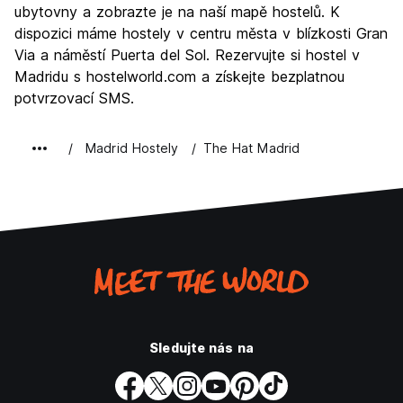
Noční život
ubytovny a zobrazte je na naší mapě hostelů. K
8.8
dispozici máme hostely v centru města v blízkosti Gran
Hodnota za peníze
8.1
Via a náměstí Puerta del Sol. Rezervujte si hostel v
Madridu s hostelworld.com a získejte bezplatnou
potvrzovací SMS.
Madrid Hostely
The Hat Madrid
Sledujte nás na