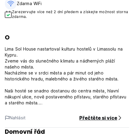
Zdarma WiFi
Zarezervujte více než 2 dní předem a získejte možnost storna
zdarma.
O
Lima Sol House nastartoval kulturu hostelů v Limassolu na
Kypru.
Zveme vás do slunečného klimatu a nádherných pláží
našeho města.
Nacházíme se v srdci města a pár minut od jeho
historického hradu, malebného a živého starého města.
Naši hosté se snadno dostanou do centra města, hlavní
nákupní ulice, nově postaveného přístavu, starého přístavu
a starého města.
Jen s krátkou procházkou. najdete obchody, kavárny,
restaurace a bary pro jakýkoli styl.
Přečtěte si více
Nahlásit
Naše poloha vám umožňuje žít jako místní a ponořit se do
rozmanitosti města.
Domovní řád