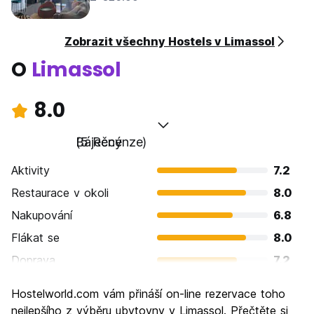
Zobrazit všechny Hostels v Limassol
O
Limassol
8.0
Báječný
(5 Recenze)
Aktivity
7.2
Restaurace v okoli
8.0
Nakupování
6.8
Flákat se
8.0
Doprava
7.2
Prohlížení památek
9.6
Hostelworld.com vám přináší on-line rezervace toho
Kultura
8.8
nejlepšího z výběru ubytovny v Limassol. Přečtěte si