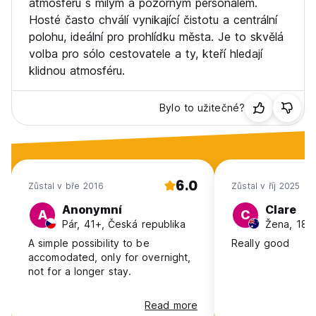
atmosféru s milým a pozorným personálem.
Hosté často chválí vynikající čistotu a centrální
polohu, ideální pro prohlídku města. Je to skvělá
volba pro sólo cestovatele a ty, kteří hledají
klidnou atmosféru.
Bylo to užitečné?
6.0
Zůstal v bře 2016
Zůstal v říj 2025
Anonymní
Clare
A
C
Pár, 41+, Česká republika
Žena, 18-2
A simple possibility to be
Really good
accomodated, only for overnight,
not for a longer stay.
Read more