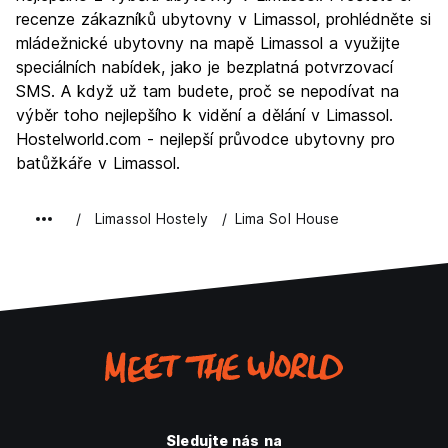
Noční život
recenze zákazníků ubytovny v Limassol, prohlédněte si
8.0
mládežnické ubytovny na mapě Limassol a využijte
Hodnota za peníze
8.4
speciálních nabídek, jako je bezplatná potvrzovací
SMS. A když už tam budete, proč se nepodívat na
výběr toho nejlepšího k vidění a dělání v Limassol.
Hostelworld.com - nejlepší průvodce ubytovny pro
batůžkáře v Limassol.
Limassol Hostely
Lima Sol House
Sledujte nás na