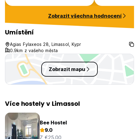
Zobrazit všechna hodnocení
Umístění
Agias Fylaxeos 28, Limassol, Kypr
0.9km z vašeho města
Zobrazit mapu
Více hostely v Limassol
Bee Hostel
9.0
Z €25.00