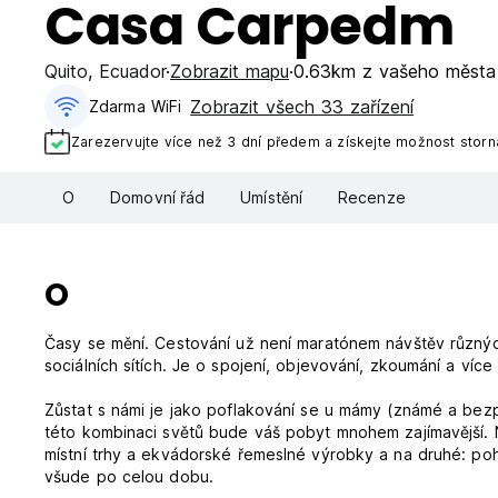
Casa Carpedm
Quito
,
Ecuador
Zobrazit mapu
0.63km z vašeho města
Zobrazit všech 33 zařízení
Zdarma WiFi
Zarezervujte více než 3 dní předem a získejte možnost stor
O
Domovní řád
Umístění
Recenze
O
Časy se mění. Cestování už není maratónem návštěv různých
sociálních sítích. Je o spojení, objevování, zkoumání a víc
Zůstat s námi je jako poflakování se u mámy (známé a bez
této kombinaci světů bude váš pobyt mnohem zajímavější. Na
místní trhy a ekvádorské řemeslné výrobky a na druhé: poh
všude po celou dobu.