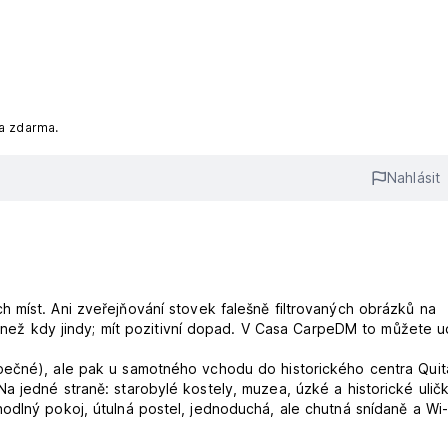
na zdarma.
Nahlásit
 míst. Ani zveřejňování stovek falešně filtrovaných obrázků na
e než kdy jindy; mít pozitivní dopad. V Casa CarpeDM to můžete u
pečné), ale pak u samotného vchodu do historického centra Quit
 jedné straně: starobylé kostely, muzea, úzké a historické uličk
odlný pokoj, útulná postel, jednoduchá, ale chutná snídaně a Wi-