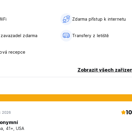
notou noci navíc.
á pokutě ve výši 50 % z celkové hodnoty vašeho pobytu.
iFi
Zdarma přístup k internetu
 zavazadel zdarma
Transfery z letiště
nová recepce
language)
Zobrazit všech zařízen
10
c 2026
onymní
a, 41+, USA