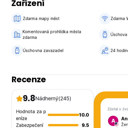
Zařízení
3. Všechny check-outy po poledni budou penalizovány hod
4. Všechny společné prostory jsou uzavřeny ve 23:00.
5. Jsme nekuřácká budova. Kouření uvnitř hostelu se rovn
Zdarma mapy měst
Zdarma W
6. Do budovy nesmí být povoleny žádné drogy.
7. Dejte nám prosím vědět váš přibližný příjezd :)
Komentovaná prohlídka města
Úschova
zdarma
Přijďte s námi zůstat! rádi vás přijmeme.
Spousta lásky,
Úschovna zavazadel
24 hodi
Zaměstnanci Casa Carpedm (Auto-translated from original 
Recenze
9.8
Nádherný
(245)
Zůstal v čv
Hodnota za p
10.0
eníze
An
A
Žen
Zabezpečení
9.5