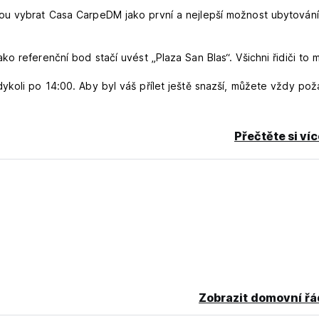
ou vybrat Casa CarpeDM jako první a nejlepší možnost ubytování
 referenční bod stačí uvést „Plaza San Blas“. Všichni řidiči to m
ykoli po 14:00. Aby byl váš přílet ještě snazší, můžete vždy pož
teplou vodou. Součástí služeb je také společná kuchyně, filtrov
Přečtěte si ví
vocný salát, jogurt, granola, cereálie, ovocná šťáva, čaj, káva 
oduchá, přesto čerstvá a maximálně zdravá.
denních výletů, Amazon Tours nebo dokonce kontrola last minu
platná pěší prohlídka je také nutností.
tění, opětovné nabití a opětovné připojení. Pokud hledáte společ
ery z Secret Garden Hostel.
řejných autobusových zastávek a oblasti Mariscal.
Zobrazit domovní řá
ůžete v hotovosti, kreditní kartou nebo přes PayPal. Mějte na pa