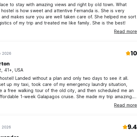
ace to stay with amazing views and right by old town. What
hostel is how sweet and attentive Fernanda is. She is very
 and makes sure you are well taken care of. She helped me sort
gistics of my trip and treated me like family. She is the best!
Read more
10
ě 2026
rton
, 41+, USA
nd only two days to see it all.
et up my taxi, took care of my emergency laundry situation,
a free walking tour of the old city, and then scheduled me an
dable 1-week Galapagos cruise. She made my trip amazing.
r. She pours her passion and love into creating
Read more
ely safe. I only wish I’d had time to
eakfast on the terrace overlooking the city.
9.4
e 2026