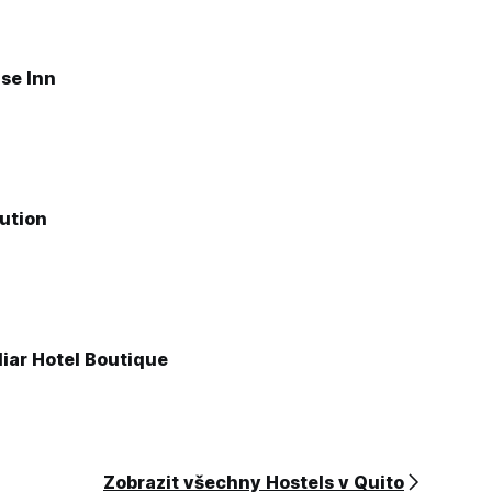
se Inn
ution
iar Hotel Boutique
Zobrazit všechny Hostels v Quito