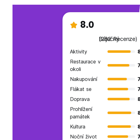
8.0
Báječný
(282 Recenze)
Aktivity
Restaurace v
7
okoli
Nakupování
7
Flákat se
7
Doprava
8
Prohlížení
památek
Kultura
Noční život
7