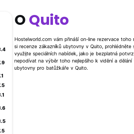
O
Quito
Hostelworld.com vám přináší on-line rezervace toho 
si recenze zákazníků ubytovny v Quito, prohlédněte
8.4
využijte speciálních nabídek, jako je bezplatná pot
nepodívat na výběr toho nejlepšího k vidění a dělání
.9
ubytovny pro batůžkáře v Quito.
.1
.5
.1
8.6
8.5
.5