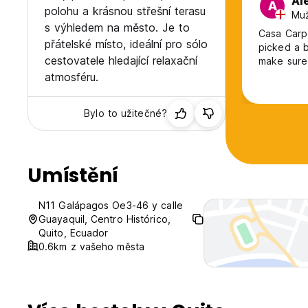
Al
A
polohu a krásnou střešní terasu
Muž
s výhledem na město. Je to
Casa Carpe
přátelské místo, ideální pro sólo
picked a 
cestovatele hledající relaxační
make sure 
atmosféru.
Bylo to užitečné?
Umístění
N11 Galápagos Oe3-46 y calle
Guayaquil, Centro Histórico,
Quito, Ecuador
0.6km z vašeho města