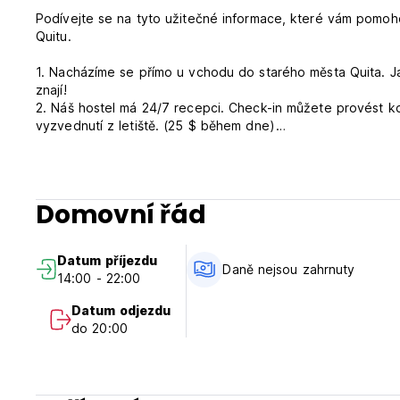
Podívejte se na tyto užitečné informace, které vám pomoh
Quitu.
1. Nacházíme se přímo u vchodu do starého města Quita. Jako
znají!
2. Náš hostel má 24/7 recepci. Check-in můžete provést kd
vyzvednutí z letiště. (25 $ během dne)
3. Náš hostel má 15 pokojů, všechny s vlastní koupelnou a 
voda a bezplatné Wi-Fi.
4. Snídaně podáváme každý den od 8:30 do 9:30. Granola, o
míchaná vejce jsou vždy k dispozici. Naše snídaně je jedn
Domovní řád
5. Jsme součástí CK CarpeDm Adventures. Rezervace jedno
nabídek na Galapágy nikdy nebyla tak jednoduchá! Naše bez
6. Náš hostel je tichý. Perfektní volba pro opětovné spuš
Datum příjezdu
atmosféru, pak si vychutnejte večeři / drink s našimi partn
Daně nejsou zahrnuty
14:00 - 22:00
7. Jsme blízko místních restaurací, kaváren, bankomatů, ve
Datum odjezdu
Chcete znát naše zásady?
do 20:00
1. Check-in začíná ve 14:00. Check-out končí v 11:30.
2. Všechny platby musí být provedeny při příjezdu. Platit m
že platby kreditní kartou a Paypal mají další příplatek.