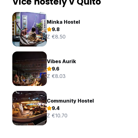
Více hostely v Quito
Minka Hostel
9.8
Z €8.50
Vibes Aurik
9.6
Z €8.03
Community Hostel
9.4
Z €10.70