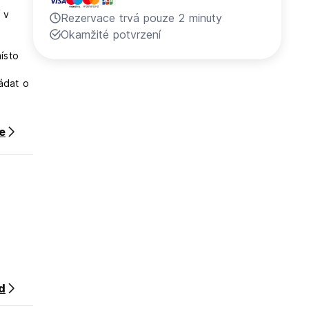
 v
Rezervace trvá pouze 2 minuty
Okamžité potvrzení
ísto
ádat o
aná
ce
a
te
enskou
d
měti,