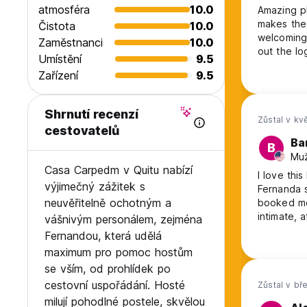
atmosféra
10.0
Amazing pl
makes the 
Čistota
10.0
welcoming
Zaměstnanci
10.0
out the lo
Umístění
9.5
Zařízení
9.5
Shrnutí recenzí
Zůstal v kv
cestovatelů
Ba
B
Muž
Casa Carpedm v Quitu nabízí
I love this hostel! Landed without a plan a
výjimečný zážitek s
Fernanda s
neuvěřitelně ochotným a
booked me 
intimate, affor
vášnivým personálem, zejména
Never seen anything simila
Fernandou, která udělá
a great experience. The area is extrem
maximum pro pomoc hostům
try her br
se vším, od prohlídek po
cestovní uspořádání. Hosté
Zůstal v bř
milují pohodlné postele, skvělou