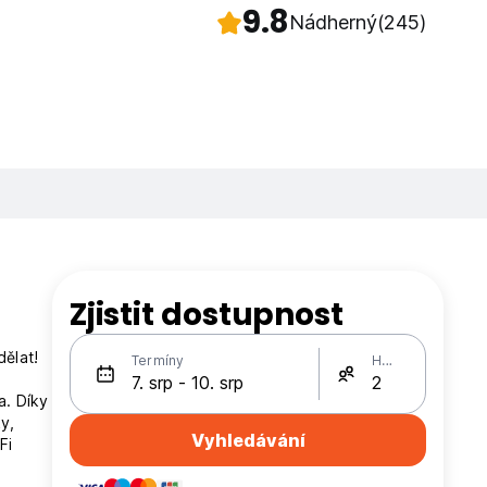
9.8
Nádherný
(245)
Zjistit dostupnost
dělat!
Termíny
Hosté
a. Díky
y,
Vyhledávání
Fi