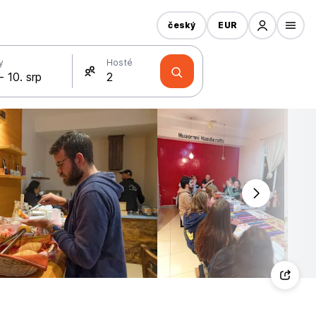
český
EUR
y
Hosté