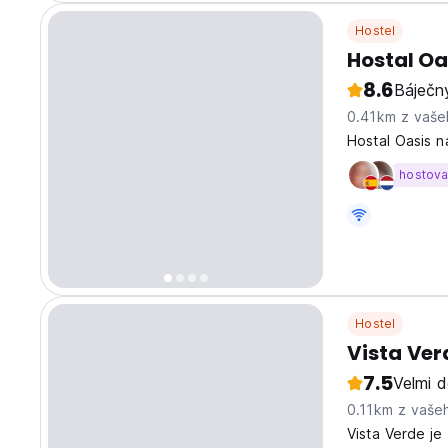
Hostel
Hostal Oa
8.6
Báječn
0.41km z vaše
Hostal Oasis n
hostov
Hostel
Vista Ver
7.5
Velmi 
0.11km z vaše
Vista Verde je