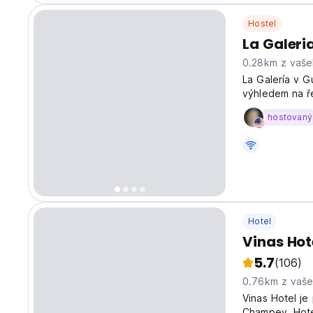
Hostel
La Galeri
0.28km z vaše
La Galería v G
výhledem na ř
to jeden z ne
hostovaný
Champey a jesk
Hotel
Vinas Hot
5.7
(106)
0.76km z vaš
Vinas Hotel je
Champey. Hote