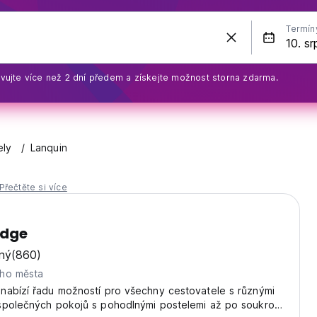
Termín
vujte více než 2 dní předem a získejte možnost storna zdarma.
ely
Lanquin
Přečtěte si více
odge
ný
(860)
ho města
nabízí řadu možností pro všechny cestovatele s různými
společných pokojů s pohodlnými postelemi až po soukromé