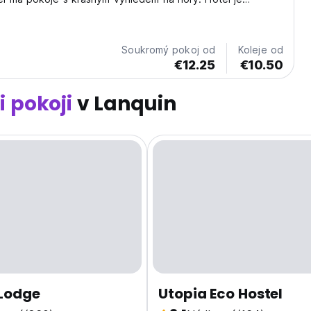
glí.
Soukromý pokoj od
Koleje od
€12.25
€10.50
i pokoji
v Lanquin
Lodge
Utopia Eco Hostel