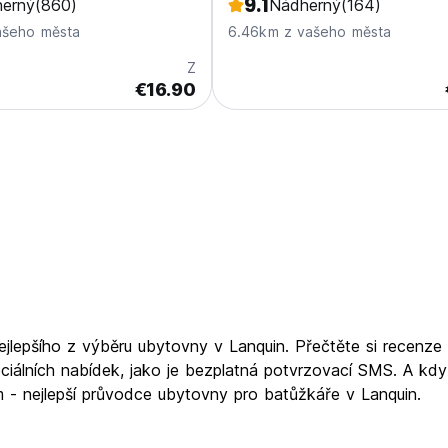
9.1
erný
(860)
Nádherný
(164)
ašeho města
6.46km z vašeho města
Z
€16.90
ejlepšího z výběru ubytovny v Lanquin. Přečtěte si recenze
ciálních nabídek, jako je bezplatná potvrzovací SMS. A kd
om - nejlepší průvodce ubytovny pro batůžkáře v Lanquin.