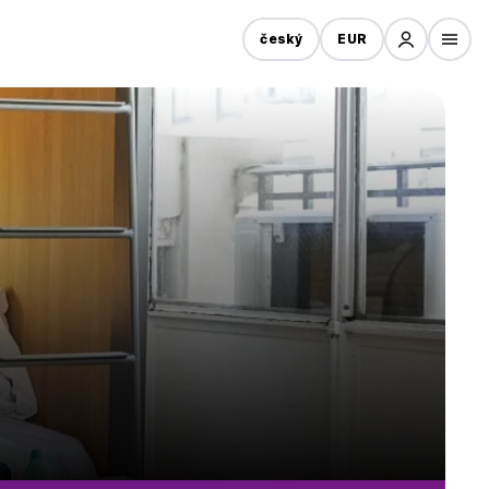
český
EUR