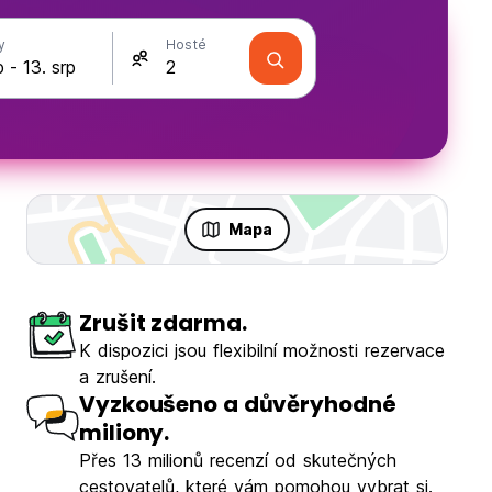
y
Hosté
Mapa
Zrušit zdarma.
K dispozici jsou flexibilní možnosti rezervace
a zrušení.
Vyzkoušeno a důvěryhodné
miliony.
Přes 13 milionů recenzí od skutečných
cestovatelů, které vám pomohou vybrat si.