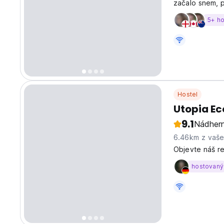
začalo snem, 
5+ h
Hostel
Utopia Ec
9.1
Nádher
6.46km z vaš
Objevte náš r
hostovaný