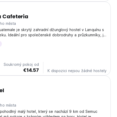
a Cafeteria
ho města
uatemale je skrytý zahradní džunglový hostel v Lanquínu s
eku. Ideální pro společenské dobrodruhy a průzkumníky, je
jlepších kempingových hostelů v Guatemale pro Semuc
yně K'an Ba. (Auto-translated from...
Soukromý pokoj od
€14.57
K dispozici nejsou žádné hostely
el
eho města
 pohodlný malý hotel, který se nachází 9 km od Semuc
l má pokoje s krásným výhledem na hory. Hotel je