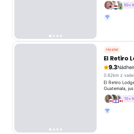
pokoje, které 
50+ 
Hostel
El Retiro
9.3
Nádher
0.82km z vaše
El Retiro Lodg
Guatemala, jus
Semuc Champey
10+ 
amenities to e