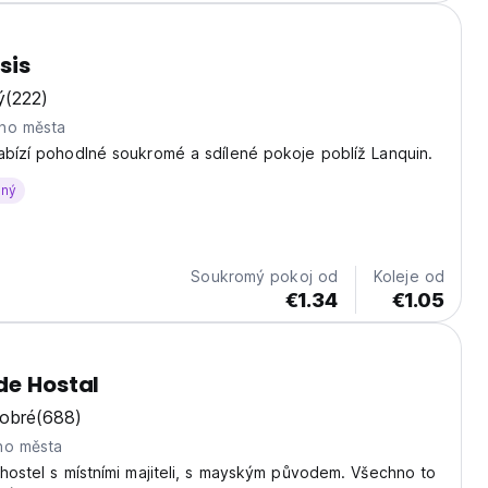
sis
ý
(222)
ho města
abízí pohodlné soukromé a sdílené pokoje poblíž Lanquin.
aný
Soukromý pokoj od
Koleje od
€1.34
€1.05
de Hostal
dobré
(688)
ho města
 hostel s místními majiteli, s mayským původem. Všechno to