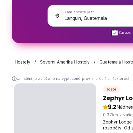
Kam chcete jet?
Zarezer
Hostely
Severní Amerika Hostely
Guatemala Host
Umístění je založeno na vyplacené provizi a dalších faktorech.
Hostel
Zephyr L
9.2
Nádher
0.37km z vaše
Zephyr Lodge 
rozpočty. Od 