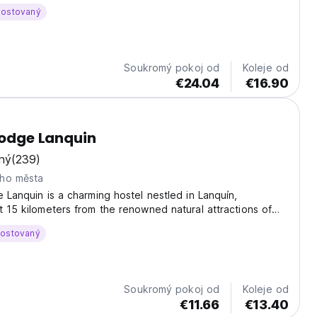
se liší od standardních po luxusní.
hostovaný
Soukromý pokoj od
Koleje od
€24.04
€16.90
 Lodge Lanquin
ný
(239)
ho města
e Lanquin is a charming hostel nestled in Lanquín,
t 15 kilometers from the renowned natural attractions of
 and the Blue Hole. The property features a variety of
hostovaný
nsure a comfortable stay, including a...
Soukromý pokoj od
Koleje od
€11.66
€13.40