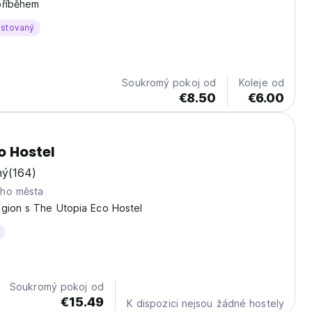
příběhem
ostovaný
Soukromý pokoj od
Koleje od
€8.50
€6.00
o Hostel
ný
(164)
eho města
egion s The Utopia Eco Hostel
Soukromý pokoj od
€15.49
K dispozici nejsou žádné hostely