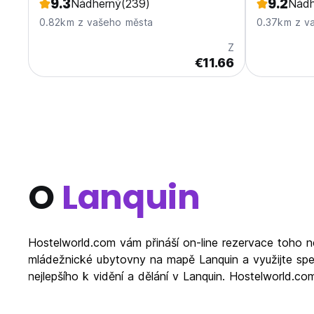
9.3
9.2
Nádherný
(239)
Nádh
0.82km z vašeho města
0.37km z v
Z
€11.66
O
Lanquin
Hostelworld.com vám přináší on-line rezervace toho n
mládežnické ubytovny na mapě Lanquin a využijte spe
nejlepšího k vidění a dělání v Lanquin. Hostelworld.c