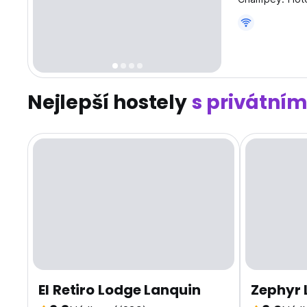
obklopen džun
Nejlepší hostely
s privátním
El Retiro Lodge Lanquin
Zephyr 