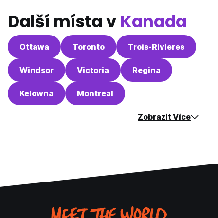
Další místa v
Kanada
Ottawa
Toronto
Trois-Rivieres
Windsor
Victoria
Regina
Kelowna
Montreal
Zobrazit Více