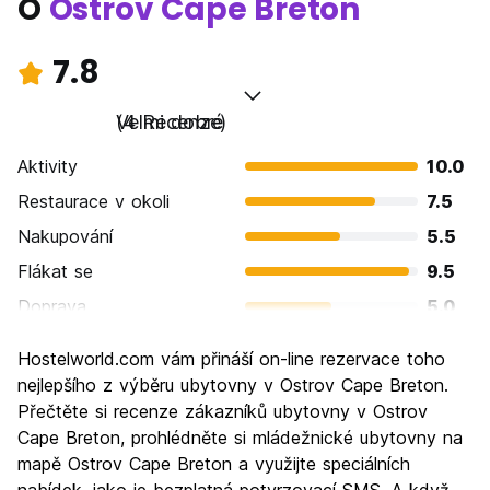
O
Ostrov Cape Breton
7.8
Velmi dobré
(4 Recenze)
Aktivity
10.0
Restaurace v okoli
7.5
Nakupování
5.5
Flákat se
9.5
Doprava
5.0
Prohlížení památek
9.5
Hostelworld.com vám přináší on-line rezervace toho
Kultura
8.5
nejlepšího z výběru ubytovny v Ostrov Cape Breton.
Noční život
Přečtěte si recenze zákazníků ubytovny v Ostrov
5.5
Cape Breton, prohlédněte si mládežnické ubytovny na
Hodnota za peníze
9.0
mapě Ostrov Cape Breton a využijte speciálních