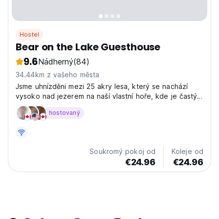
Hostel
Bear on the Lake Guesthouse
9.6
Nádherný
(84)
34.44km z vašeho města
Jsme uhnízděni mezi 25 akry lesa, který se nachází
vysoko nad jezerem na naší vlastní hoře, kde je častý
pohled na létající orly.
hostovaný
Soukromý pokoj od
Koleje od
€24.96
€24.96