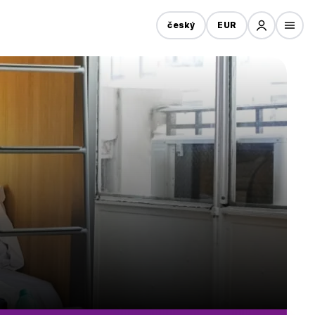
český
EUR