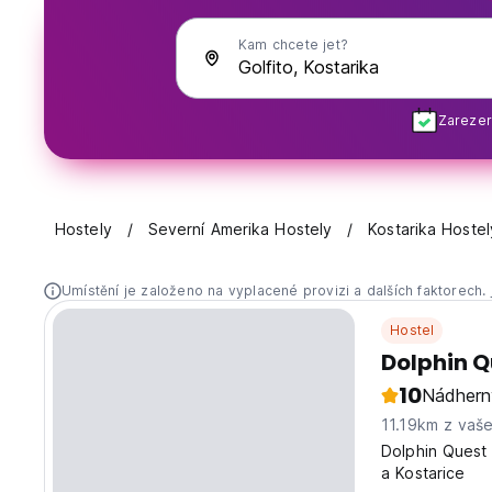
Kam chcete jet?
Zarezer
Hostely
Severní Amerika Hostely
Kostarika Hostel
Umístění je založeno na vyplacené provizi a dalších faktorech.
Hostel
Dolphin Q
10
Nádhern
11.19km z vaš
Dolphin Quest 
a Kostarice