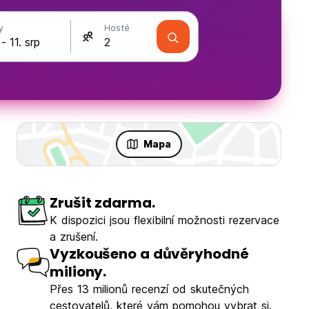
y
Hosté
Mapa
Zrušit zdarma.
K dispozici jsou flexibilní možnosti rezervace
a zrušení.
Vyzkoušeno a důvěryhodné
miliony.
Přes 13 milionů recenzí od skutečných
cestovatelů, které vám pomohou vybrat si.