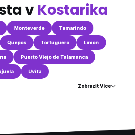
sta v
Kostarika
Monteverde
Tamarindo
Quepos
Tortuguero
Limon
una
Puerto Viejo de Talamanca
ajuela
Uvita
Zobrazit Více