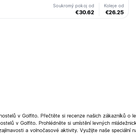
Soukromý pokoj od
Koleje od
€30.62
€26.25
stelů v Golfito. Přečtěte si recenze našich zákazníků o le
hostelů v Golfito. Prohlédněte si umístění levných mládežni
jímavosti a volnočasové aktivity. Využijte naše speciální n