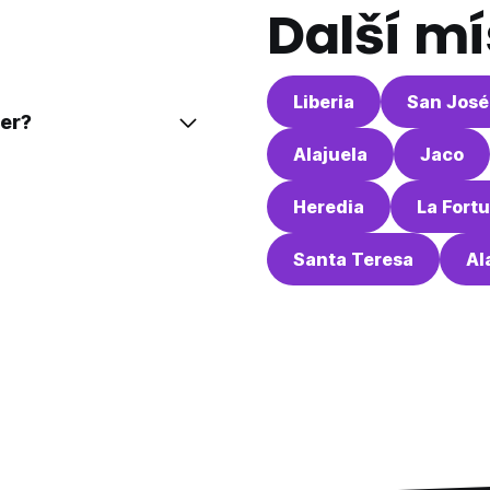
Další mí
Liberia
San José
čer?
Alajuela
Jaco
Heredia
La Fort
Santa Teresa
Al