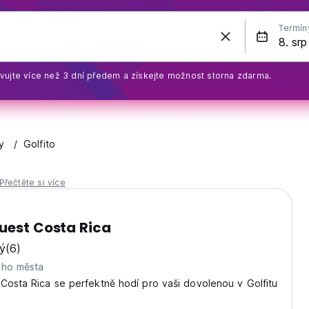
Termín
vujte více než 3 dní předem a získejte možnost storna zdarma.
y
Golfito
Přečtěte si více
uest Costa Rica
ý
(6)
eho města
Costa Rica se perfektně hodí pro vaši dovolenou v Golfitu