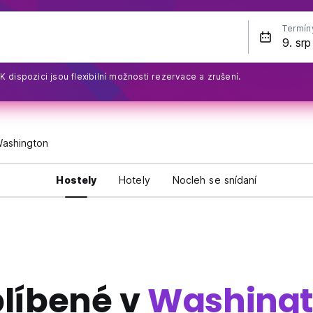
Termín
K dispozici jsou flexibilní možnosti rezervace a zrušení.
ashington
Hostely
Hotely
Nocleh se snídaní
líbené v
Washing