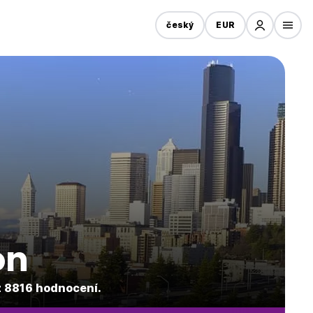
český
EUR
on
z 8816 hodnocení.