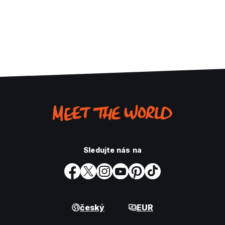
Sledujte nás na
český
EUR