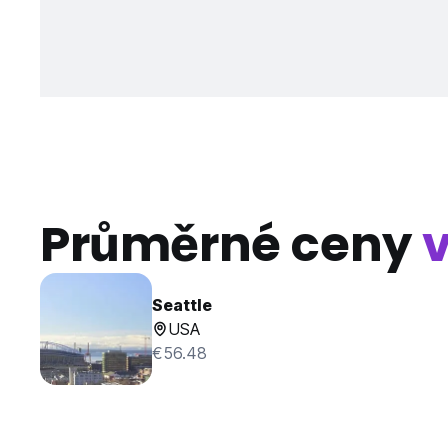
Průměrné ceny
Seattle
USA
€56.48