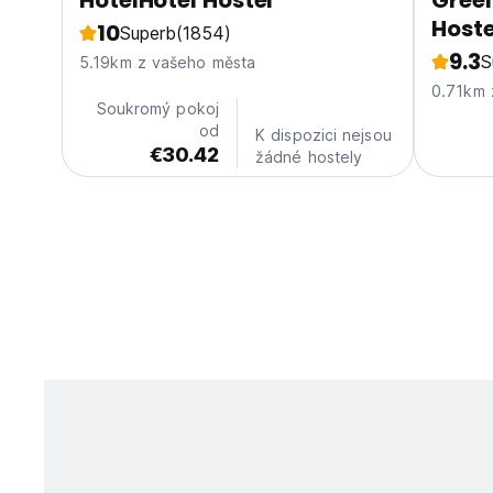
HotelHotel Hostel
Green
Hoste
10
Superb
(1854)
9.3
S
5.19km z vašeho města
0.71km 
Soukromý pokoj
od
K dispozici nejsou
€30.42
žádné hostely