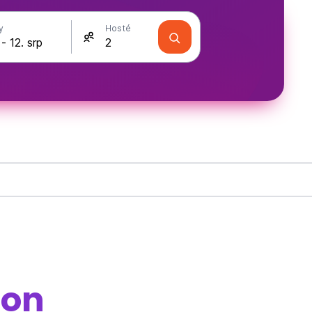
y
Hosté
ton