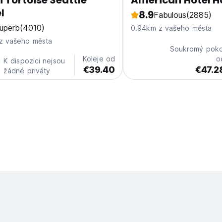
 Tortoise Seattle
American Hotel H
l
8.9
Fabulous
(2885)
uperb
(4010)
0.94km z vašeho města
z vašeho města
Soukromý poko
Koleje od
o
K dispozici nejsou
€39.40
€47.2
žádné priváty