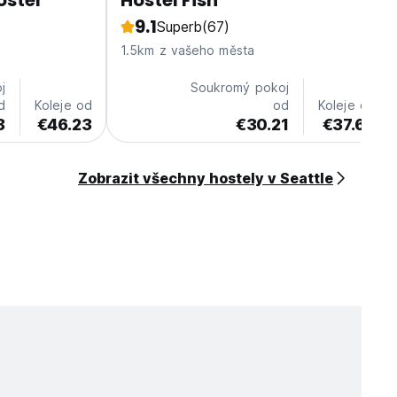
ostel
Hostel Fish
9.1
Superb
(67)
1.5km z vašeho města
j
Soukromý pokoj
d
Koleje od
od
Koleje od
8
€46.23
€30.21
€37.65
Zobrazit všechny hostely v Seattle