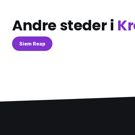
Andre steder i
Kr
Siem Reap