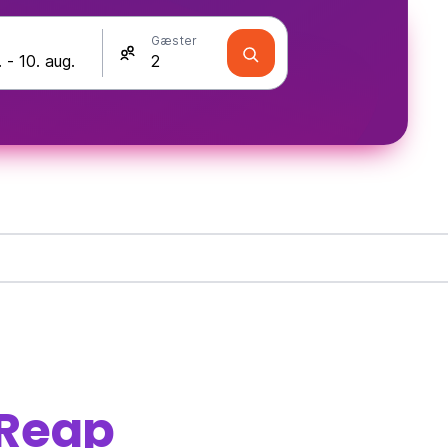
Gæster
 Reap