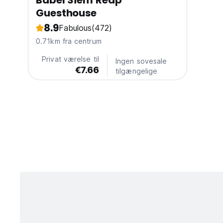
Babel Siem Reap
Guesthouse
8.9
Fabulous
(472)
0.71km fra centrum
Privat værelse til
Ingen sovesale
€7.66
tilgængelige