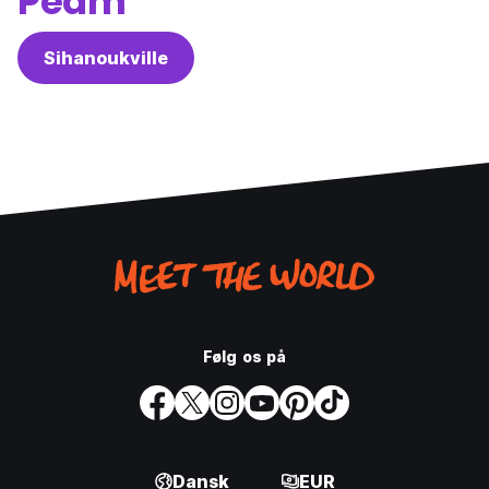
Peam
Sihanoukville
Følg os på
Dansk
EUR