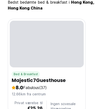
Bedst bedømte bed & breakfast i
Hong Kong,
Hong Kong China
Bed & Breakfast
Majestic7Guesthouse
8.0
Fabulous
(37)
12.66km fra centrum
Privat værelse til
Ingen sovesale
€25.26
tilgængelige