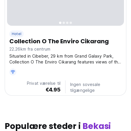
Hotel
Collection O The Enviro Cikarang
22.26km fra centrum
Situated in Cibeber, 29 km from Grand Galaxy Park,
Collection O The Enviro Cikarang features views of the
city. With an outdoor swimming pool, the 3-star hotel
has air-conditioned rooms with free WiFi, each with a
private bathroom. The accommodation features...
Privat værelse til
Ingen sovesale
€4.95
tilgængelige
Populære steder i
Bekasi