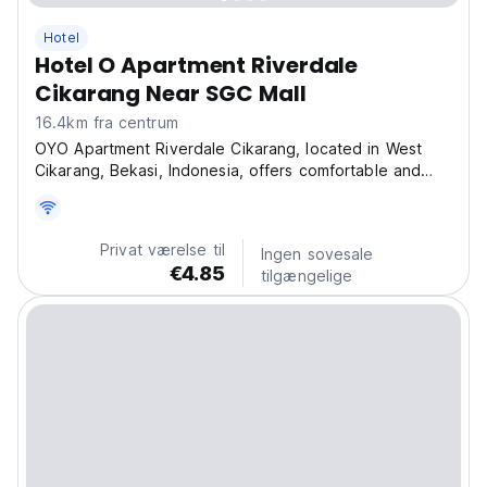
Hotel
Hotel O Apartment Riverdale
Cikarang Near SGC Mall
16.4km fra centrum
OYO Apartment Riverdale Cikarang, located in West
Cikarang, Bekasi, Indonesia, offers comfortable and
affordable accommodations for both business and
leisure travelers. Situated at Jl. Raya Fatahillah No.Ds,
Kalijaya, Kec. Cikarang Barat, Kabupaten Bekasi,...
Privat værelse til
Ingen sovesale
€4.85
tilgængelige