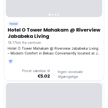
Hotel
Hotel O Tower Mahakam @ Riverview
Jababeka Living
18.17km fra centrum
Hotel O Tower Mahakam @ Riverview Jababeka Living
– Modern Comfort in Bekasi Conveniently located at Jl.
Inspeksi Kalimalang in Bekasi, Hotel O Tower Mahakam
@ Riverview Jababeka Living offers a sophisticated
and comfortable stay with stunning river views....
Privat værelse til
Ingen sovesale
€5.02
tilgængelige