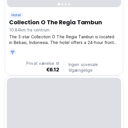
Hotel
Collection O The Regia Tambun
10.84km fra centrum
The 3-star Collection O The Regia Tambun is located
in Bekasi, Indonesia. The hotel offers a 24-hour front
desk, housekeeping service, and room service,
ensuring a hassle-free stay for families. The property
also provides free WiFi throughout, ensuring
Privat værelse til
Ingen sovesale
connectivity...
€6.12
tilgængelige