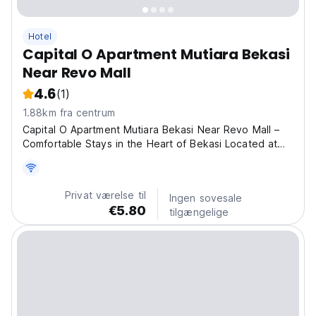
Hotel
Capital O Apartment Mutiara Bekasi
Near Revo Mall
4.6
(1)
1.88km fra centrum
Capital O Apartment Mutiara Bekasi Near Revo Mall –
Comfortable Stays in the Heart of Bekasi Located at
Apartemen Mutiara, Jalan Ahmad Yani, Bekasi, Capital O
Apartment Mutiara Bekasi Near Revo Mall offers a
prime location for those seeking both comfort and...
Privat værelse til
Ingen sovesale
€5.80
tilgængelige