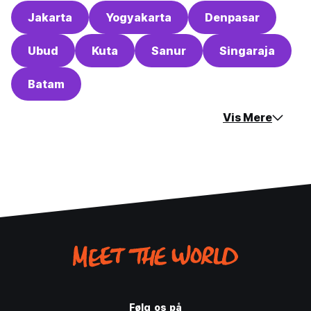
Jakarta
Yogyakarta
Denpasar
Ubud
Kuta
Sanur
Singaraja
Batam
Vis Mere
Følg os på