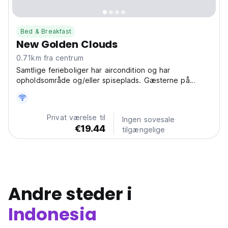
Bed & Breakfast
New Golden Clouds
0.71km fra centrum
Samtlige ferieboliger har aircondition og har
opholdsområde og/eller spiseplads. Gæsterne på
Homestay kan nyde à la carte-morgenmad. New
Golden Clouds har have og solterrasse.
Privat værelse til
Ingen sovesale
€19.44
tilgængelige
Andre steder i
Indonesia