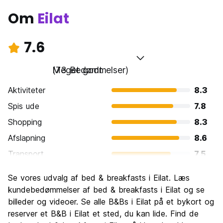
Om
Eilat
7.6
Meget godt
(73 Bedømmelser)
Aktiviteter
8.3
Spis ude
7.8
Shopping
8.3
Afslapning
8.6
Transport
7.5
Sightseeing
7.1
Se vores udvalg af bed & breakfasts i Eilat. Læs
Kultur
6.2
kundebedømmelser af bed & breakfasts i Eilat og se
Fester
billeder og videoer. Se alle B&Bs i Eilat på et bykort og
7.9
reserver et B&B i Eilat et sted, du kan lide. Find de
Værdi for pengene
7.0