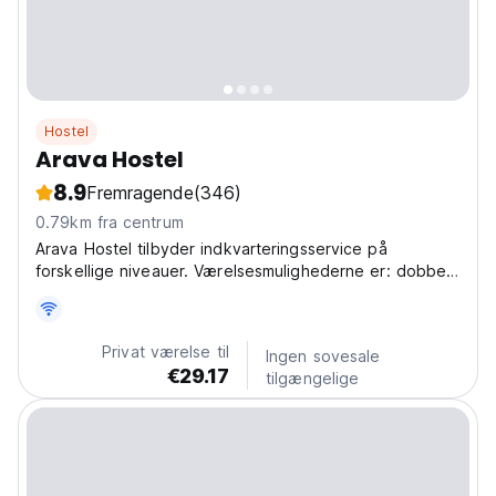
Hostel
Arava Hostel
8.9
Fremragende
(346)
0.79km fra centrum
Arava Hostel tilbyder indkvarteringsservice på
forskellige niveauer. Værelsesmulighederne er: dobbelt
tredobbelt, familieværelse samt overnatning i
budgetdelte sovesale
Privat værelse til
Ingen sovesale
€29.17
tilgængelige