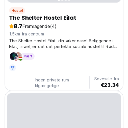
Hostel
The Shelter Hostel Eilat
8.7
Fremragende
(4)
1.5km fra centrum
The Shelter Hostel Eilat: din ørkenoase! Beliggende i
Eilat, Israel, er det det perfekte sociale hostel til Røde
Havs-eventyr og solbeskinnede dage i Eilat. (Auto-
vært
translated from original language)
Sovesale fra
Ingen private rum
€23.34
tilgængelige