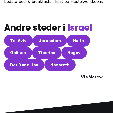
bedste bed & breakfasts i Eilat på Hostelworld.com.
Andre steder i
Israel
Tel Aviv
Jerusalem
Haifa
Galilæa
Tiberias
Negev
Det Døde Hav
Nazareth
Vis Mere