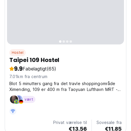
Hostel
Taipei 109 Hostel
9.9
Fabelagtigt
(65)
7.01km fra centrum
Blot 5 minutters gang fra det travle shoppingområde
Ximending, 109 er 400 m fra Taoyuan Lufthavn MRT -
Taipeis hovedbanegård (afkørsel 7) og 500 m fra
vært
Taipeis busterminal og Taipeis hovedbanegård.
Ejendommen har
Privat værelse til
Sovesale fra
€13.56
€11.85