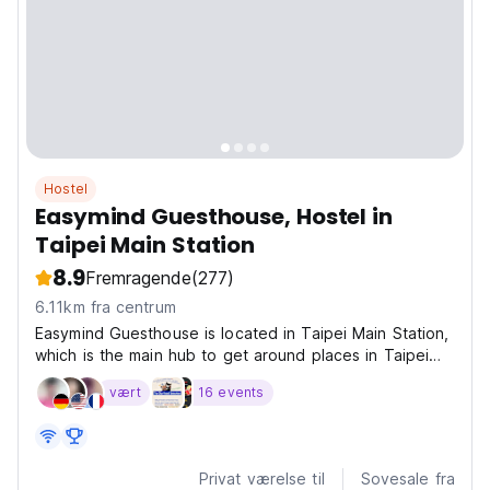
Hostel
Easymind Guesthouse, Hostel in
Taipei Main Station
8.9
Fremragende
(277)
6.11km fra centrum
Easymind Guesthouse is located in Taipei Main Station,
which is the main hub to get around places in Taipei
and the rest cities in Taiwan. Frequent buses from
vært
16 events
Taoyuan Airport to Main Station and less than 10
minute walk from bus stop to our hostel. At easymind,...
Privat værelse til
Sovesale fra