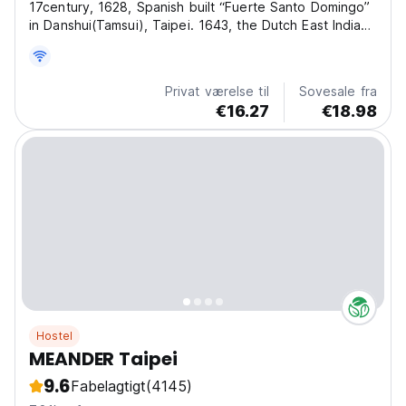
17century, 1628, Spanish built “Fuerte Santo Domingo”
in Danshui(Tamsui), Taipei. 1643, the Dutch East India
Company built “Fort Antonio” on same site. They called
Danshui(Tamsui), city of the oriental Venezia. 21
century, 2000, Alex’s Oceanview Stay Start...
Privat værelse til
Sovesale fra
€16.27
€18.98
Hostel
MEANDER Taipei
9.6
Fabelagtigt
(4145)