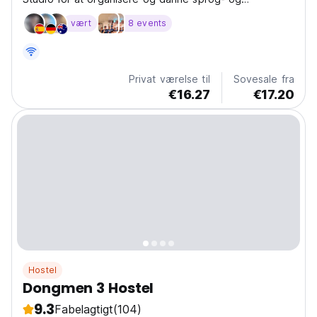
kulturudvekslingsmiljø.
vært
8 events
Privat værelse til
Sovesale fra
€16.27
€17.20
Hostel
Dongmen 3 Hostel
9.3
Fabelagtigt
(104)