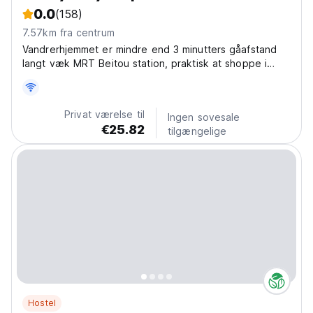
0.0
(158)
7.57km fra centrum
Vandrerhjemmet er mindre end 3 minutters gåafstand
langt væk MRT Beitou station, praktisk at shoppe i
centrum eller besøge alle berømte naturskønne steder
omkring Taipei,
Privat værelse til
Ingen sovesale
€25.82
tilgængelige
Hostel