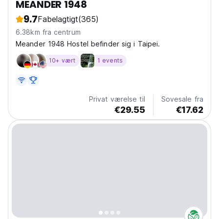
MEANDER 1948
9.7
Fabelagtigt
(365)
6.38km fra centrum
Meander 1948 Hostel befinder sig i Taipei.
10+ vært
1 events
Privat værelse til
Sovesale fra
€29.55
€17.62