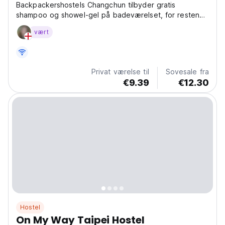
Backpackershostels Changchun tilbyder gratis
shampoo og showel-gel på badeværelset, for resten
toiletartikler kan du selv medbringe eller købe i
vært
lobbyen.
Privat værelse til
Sovesale fra
€9.39
€12.30
Hostel
On My Way Taipei Hostel