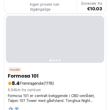
Sovesale fra
Ingen private rum
€10.03
tilgængelige
Hostel
Formosa 101
8.4
Fremragende
(1118)
6.94km fra centrum
Formosa 101 er centralt beliggende i CBD-området,
Taipei 101 Tower med gåafstand. Tonghua Night
Market ligger lige overfor gaden. Nem adgang til