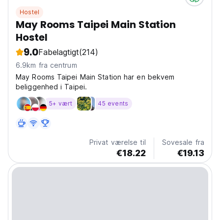
Hostel
May Rooms Taipei Main Station
Hostel
9.0
Fabelagtigt
(214)
6.9km fra centrum
May Rooms Taipei Main Station har en bekvem
beliggenhed i Taipei.
5+ vært
45 events
Privat værelse til
Sovesale fra
€18.22
€19.13