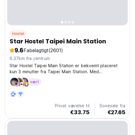
Hostel
Star Hostel Taipei Main Station
9.6
Fabelagtigt
(2601)
6.37km fra centrum
Star Hostel Taipei Main Station er bekvemt placeret
kun 3 minutter fra Taipei Main Station. Med
shoppingområde, attraktioner, restaurant og
vært
natmarkeder alle inden for nem gåafstand.
Privat værelse til
Sovesale fra
€33.75
€27.65