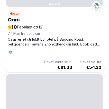
Hostel
Oani
10
Fabelagtigt
(12)
7.49km fra centrum
Oasis er et stilfuldt byhotel på Baoqing Road,
beliggende i Taiwans Zhongzheng-distrikt. Book dette
afslappende tilflugtssted og udforsk Taiwans unikke
kultur i dag! (Auto-translated from original language)
Privat værelse til
Sovesale fra
€81.33
€54.22