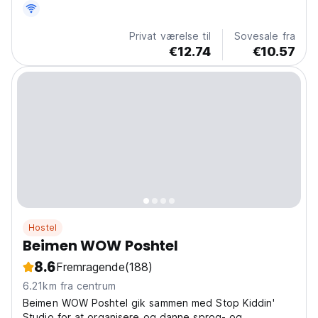
Privat værelse til
Sovesale fra
€12.74
€10.57
Hostel
Beimen WOW Poshtel
8.6
Fremragende
(188)
6.21km fra centrum
Beimen WOW Poshtel gik sammen med Stop Kiddin'
Studio for at organisere og danne sprog- og