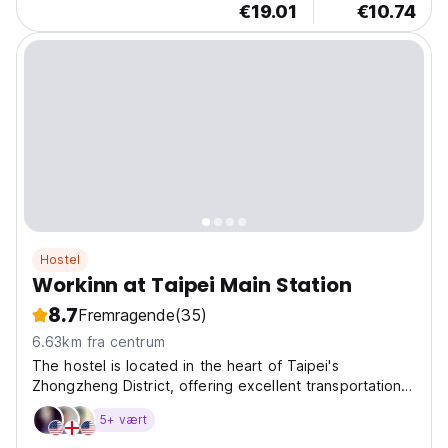
€19.01
€10.74
Hostel
Workinn at Taipei Main Station
8.7
Fremragende
(35)
6.63km fra centrum
The hostel is located in the heart of Taipei's
Zhongzheng District, offering excellent transportation
options. It is just a few minutes' drive from Taipei Main
5+ vært
Station and about a 10-minute walk to the MRT NTU
Hospital Station, providing easy access to major...