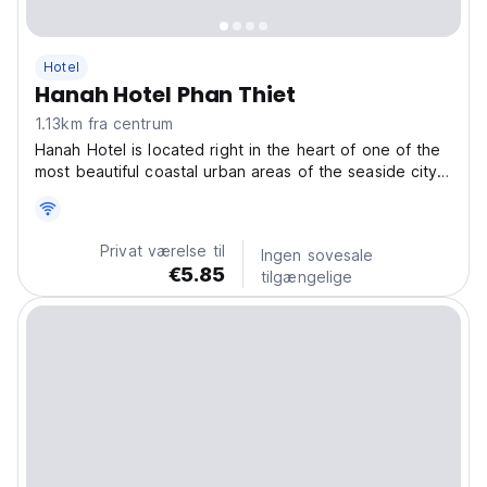
Hotel
Hanah Hotel Phan Thiet
1.13km fra centrum
Hanah Hotel is located right in the heart of one of the
most beautiful coastal urban areas of the seaside city
of Phan Thiet – Binh Thuan, just 200 meters from Doi
Duong Beach, making it very convenient for guests to
enjoy the sea. With blue seas – white...
Privat værelse til
Ingen sovesale
€5.85
tilgængelige