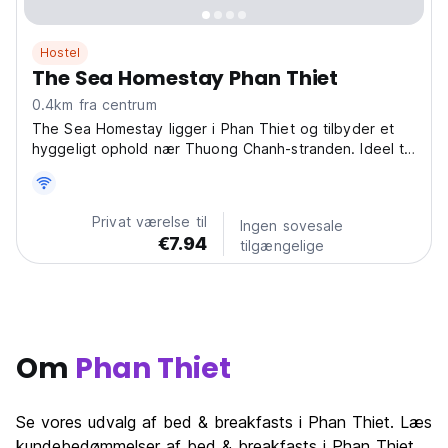
Hostel
The Sea Homestay Phan Thiet
0.4km fra centrum
The Sea Homestay ligger i Phan Thiet og tilbyder et
hyggeligt ophold nær Thuong Chanh-stranden. Ideel til
Phu Quy Island-ture, dette lille homestay er tæt på fisk
og skaldyr og lokale spisesteder. (Auto-translated from
original language)
Privat værelse til
Ingen sovesale
€7.94
tilgængelige
Om
Phan Thiet
Se vores udvalg af bed & breakfasts i Phan Thiet. Læs
kundebedømmelser af bed & breakfasts i Phan Thiet