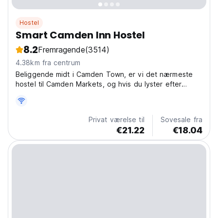
Hostel
Smart Camden Inn Hostel
8.2
Fremragende
(3514)
4.38km fra centrum
Beliggende midt i Camden Town, er vi det nærmeste
hostel til Camden Markets, og hvis du lyster efter
adgang til al den fest og gode stunder, du kunne
ønske dig, uden at gå på kompromis med sikkerhed,
komfort og renlighed, så er vi hvor du vil være! Smart...
Privat værelse til
Sovesale fra
€21.22
€18.04