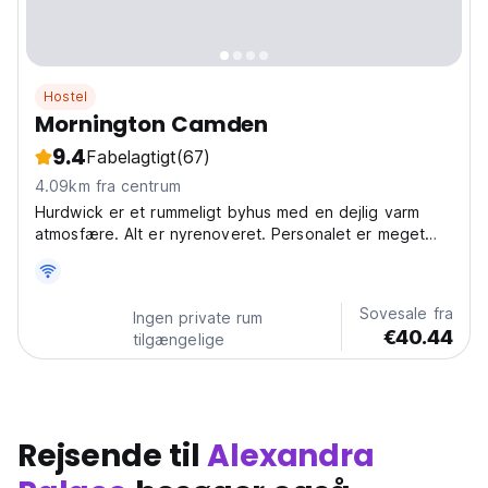
Hostel
Mornington Camden
9.4
Fabelagtigt
(67)
4.09km fra centrum
Hurdwick er et rummeligt byhus med en dejlig varm
atmosfære. Alt er nyrenoveret. Personalet er meget
venlige og hjælpsomme. Perfekt til billige korte
byferier. Vi har en dejlig lounge med et tv og en bar
og restaurant med billig mad af høj kvalitet. Gratis...
Sovesale fra
Ingen private rum
€40.44
tilgængelige
Rejsende til
Alexandra