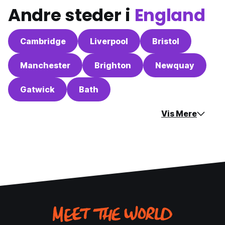
Andre steder i
England
Cambridge
Liverpool
Bristol
Manchester
Brighton
Newquay
Gatwick
Bath
Vis Mere