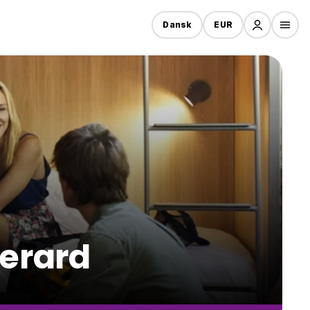
Dansk
EUR
terard