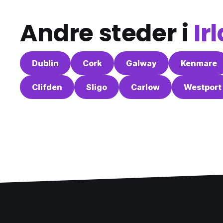
Andre steder i
Ir
Dublin
Cork
Galway
Kenmare
Clifden
Sligo
Carlow
Westport