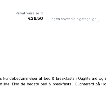
it hjem.
Privat værelse til
€36.50
Ingen sovesale tilgængelige
s kundebedømmelser af bed & breakfasts i Oughterard og se 
an lide. Find de bedste bed & breakfasts i Oughterard på H