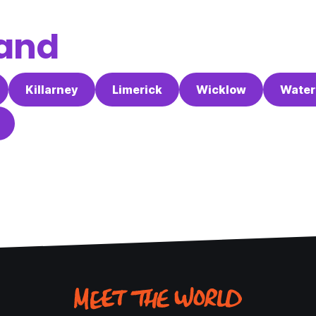
land
Killarney
Limerick
Wicklow
Water