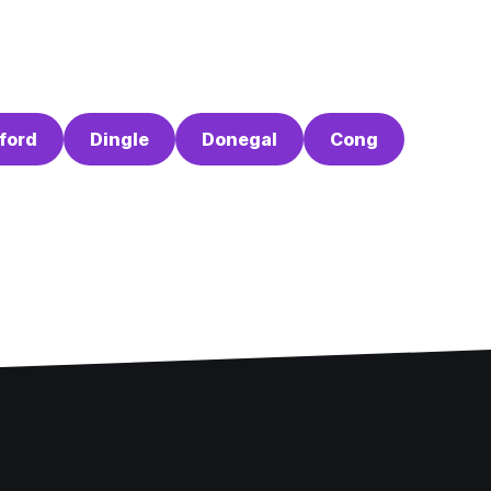
ford
Dingle
Donegal
Cong