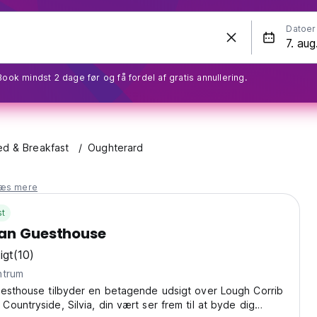
Datoer
Book mindst 2 dage før og få fordel af gratis annullering.
ed & Breakfast
Oughterard
læs mere
st
gan Guesthouse
igt
(10)
 centrum
uesthouse tilbyder en betagende udsigt over Lough Corrib
ountryside, Silvia, din vært ser frem til at byde dig