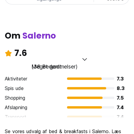
Om
Salerno
7.6
Meget godt
(38 Bedømmelser)
Aktiviteter
7.3
Spis ude
8.3
Shopping
7.5
Afslapning
7.4
Transport
7.4
Sightseeing
7.7
Se vores udvalg af bed & breakfasts i Salerno. Læs