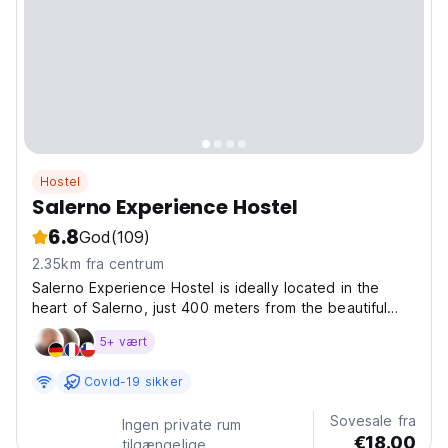
Hostel
Salerno Experience Hostel
6.8
God
(109)
2.35km fra centrum
Salerno Experience Hostel is ideally located in the
heart of Salerno, just 400 meters from the beautiful
Santa Teresa Beach, offering guests a comfortable
5+ vært
beachfront stay. The hostel boasts a welcoming
shared lounge and a spacious terrace, perfect for
Covid-19 sikker
socializing...
Sovesale fra
Ingen private rum
€18.00
tilgængelige