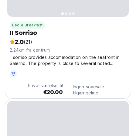
Bed & Breakfast
Il Sorriso
2.0
(21)
2.24km fra centrum
Il sorriso provides accommodation on the seafront in
Salerno. The property is close to several noted
attractions. With a pleasant walk you can easily reach
the historic Duomo where, among other things, in its
crypt there are the relics of one of the twelve...
Privat værelse til
Ingen sovesale
€20.00
tilgængelige