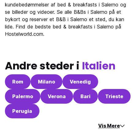
Kultur
7.5
kundebedømmelser af bed & breakfasts i Salerno og
Fester
se billeder og videoer. Se alle B&Bs i Salerno på et
7.2
bykort og reserver et B&B i Salerno et sted, du kan
Værdi for pengene
8.1
lide. Find de bedste bed & breakfasts i Salerno på
Hostelworld.com.
Andre steder i
Italien
Rom
Milano
Venedig
Palermo
Verona
Bari
Trieste
Perugia
Vis Mere