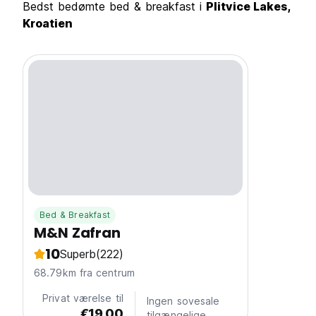
Bedst bedømte bed & breakfast i
Plitvice Lakes,
Kroatien
Bed & Breakfast
M&N Zafran
10
Superb
(222)
68.79km fra centrum
Privat værelse til
Ingen sovesale
€19.00
tilgængelige