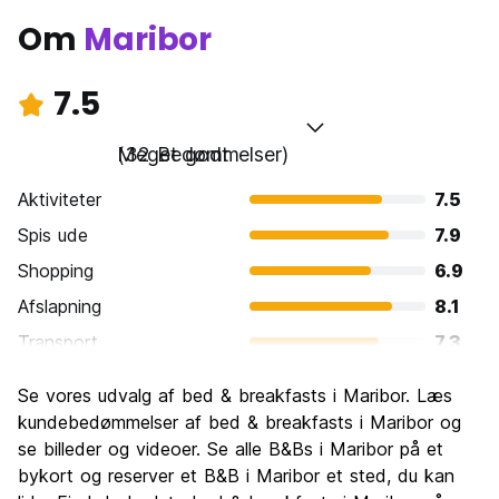
Om
Maribor
7.5
Meget godt
(32 Bedømmelser)
Aktiviteter
7.5
Spis ude
7.9
Shopping
6.9
Afslapning
8.1
Transport
7.3
Sightseeing
6.9
Se vores udvalg af bed & breakfasts i Maribor. Læs
Kultur
7.9
kundebedømmelser af bed & breakfasts i Maribor og
Fester
se billeder og videoer. Se alle B&Bs i Maribor på et
7.0
bykort og reserver et B&B i Maribor et sted, du kan
Værdi for pengene
8.2