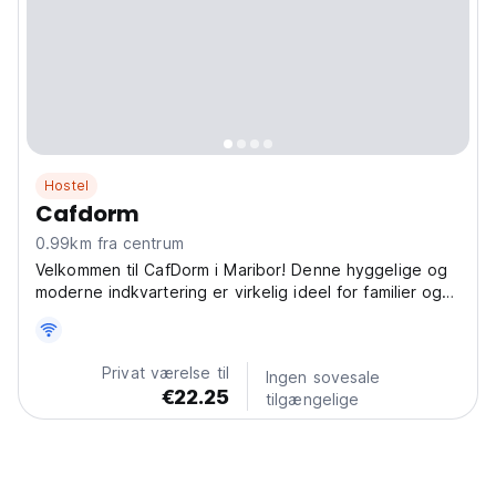
Hostel
Cafdorm
0.99km fra centrum
Velkommen til CafDorm i Maribor! Denne hyggelige og
moderne indkvartering er virkelig ideel for familier og
alle rejsende, der søger komfort og bekvemmelighed.
Du vil elske vores værelser med aircondition, gratis
WiFi og praktiske faciliteter som vaskemaskine...
Privat værelse til
Ingen sovesale
€22.25
tilgængelige