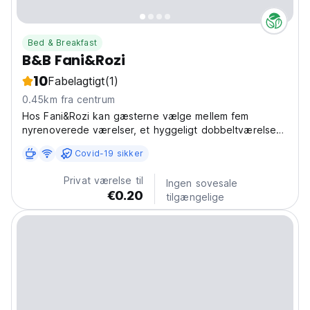
Bed & Breakfast
B&B Fani&Rozi
10
Fabelagtigt
(1)
0.45km fra centrum
Hos Fani&Rozi kan gæsterne vælge mellem fem
nyrenoverede værelser, et hyggeligt dobbeltværelse
med udsigt over floden i stueetagen, to familiesuiter
Covid-19 sikker
med panoramaudsigt på første sal og to unikke
loftsværelser på anden sal.
Privat værelse til
Ingen sovesale
€0.20
tilgængelige