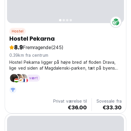
Hostel
Hostel Pekarna
8.9
Fremragende
(245)
0.39km fra centrum
Hostel Pekarna ligger på højre bred af floden Drava,
lige ved siden af ​​Magdalenski-parken, tæt på byens
centrum. Hostel Pekarna er en del af kulturcentret
vært
Pekarna, et bygningskompleks, der plejede at være et
bageri, bygget ved århundredeskiftet af den østrig-
ungarske...
Privat værelse til
Sovesale fra
€36.00
€33.30