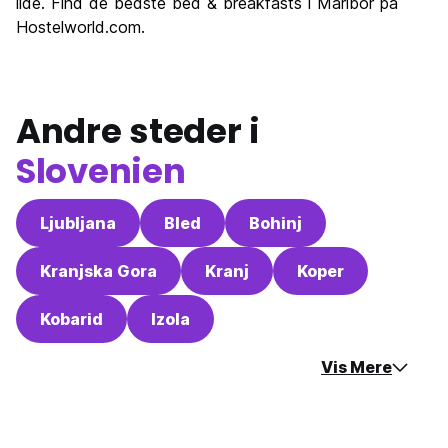
lide. Find de bedste bed & breakfasts i Maribor på
Hostelworld.com.
Andre steder i
Slovenien
Ljubljana
Bled
Bohinj
Kranjska Gora
Kranj
Koper
Kobarid
Izola
Vis Mere