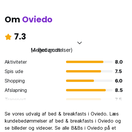
Om
Oviedo
7.3
Meget godt
(4 Bedømmelser)
Aktiviteter
8.0
Spis ude
7.5
Shopping
6.0
Afslapning
8.5
Transport
7.5
Sightseeing
8.0
Se vores udvalg af bed & breakfasts i Oviedo. Læs
Kultur
8.0
kundebedømmelser af bed & breakfasts i Oviedo og
Fester
se billeder og videoer. Se alle B&Bs i Oviedo på et
5.5