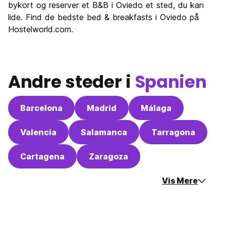
bykort og reserver et B&B i Oviedo et sted, du kan
Værdi for pengene
7.0
lide. Find de bedste bed & breakfasts i Oviedo på
Hostelworld.com.
Andre steder i
Spanien
Barcelona
Madrid
Málaga
Valencia
Salamanca
Tarragona
Cartagena
Zaragoza
Vis Mere