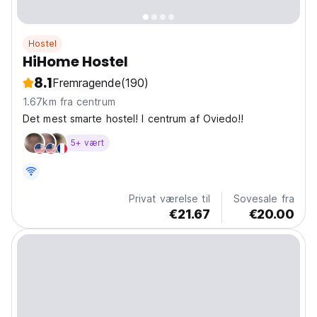
Hostel
HiHome Hostel
8.1
Fremragende
(190)
1.67km fra centrum
Det mest smarte hostel! I centrum af Oviedo!!
5+ vært
Privat værelse til
Sovesale fra
€21.67
€20.00