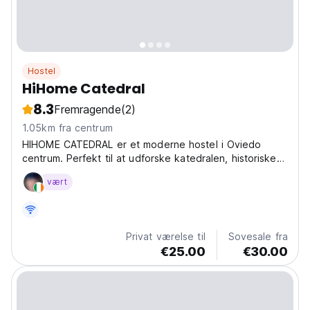
Hostel
HiHome Catedral
8.3
Fremragende
(2)
1.05km fra centrum
HIHOME CATEDRAL er et moderne hostel i Oviedo
centrum. Perfekt til at udforske katedralen, historiske
gader, tapas og asturisk cider. (Auto-translated from
vært
original language)
Privat værelse til
Sovesale fra
€25.00
€30.00