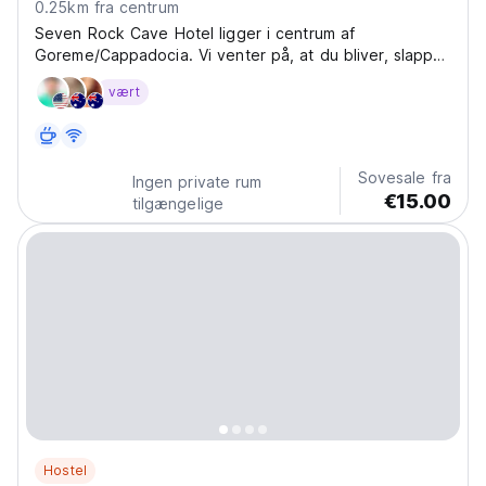
0.25km fra centrum
Seven Rock Cave Hotel ligger i centrum af
Goreme/Cappadocia. Vi venter på, at du bliver, slapper
af og har det sjovt i hjertet af Cappadocia blandt
vært
Seven Rocks. Vores hotel er et stille og roligt sted
med en stor have. Du kan drikke vores lokale vine,
mens...
Sovesale fra
Ingen private rum
€15.00
tilgængelige
Hostel