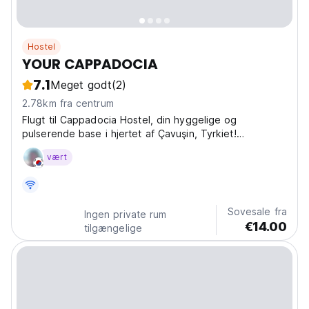
Hostel
YOUR CAPPADOCIA
7.1
Meget godt
(2)
2.78km fra centrum
Flugt til Cappadocia Hostel, din hyggelige og
pulserende base i hjertet af Çavuşin, Tyrkiet!
Beliggende nær Göreme tilbyder vores hostel en
vært
autentisk Cappadocia-oplevelse. Forestil dig at vågne
op og træde ud for at udforske regionens ikoniske fe-
skorstene...
Sovesale fra
Ingen private rum
€14.00
tilgængelige