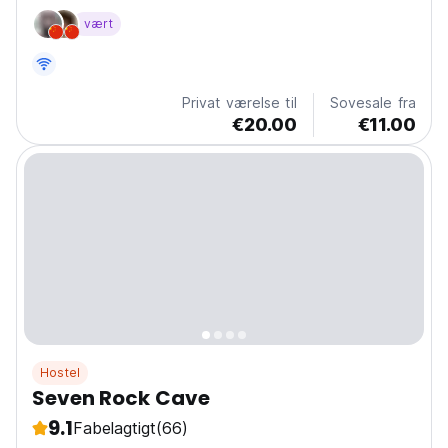
være ærlig er vi det bedste hostel i Tyrkiet)
vært
Huleværelser, alle senge har natlys, stikkontakt, skabe
og kurbade. Gratis shampoo og håndklæder. Denne...
Privat værelse til
Sovesale fra
€20.00
€11.00
Hostel
Seven Rock Cave
9.1
Fabelagtigt
(66)