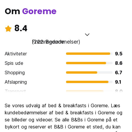
Om
Goreme
8.4
Fremragende
(222 Bedømmelser)
Aktiviteter
9.5
Spis ude
8.6
Shopping
6.7
Afslapning
9.1
Transport
8.0
Sightseeing
9.6
Se vores udvalg af bed & breakfasts i Goreme. Læs
Kultur
9.1
kundebedømmelser af bed & breakfasts i Goreme og
Fester
se billeder og videoer. Se alle B&Bs i Goreme på et
5.9
bykort og reserver et B&B i Goreme et sted, du kan
Værdi for pengene
8.9