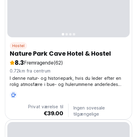
Hostel
Nature Park Cave Hotel & Hostel
8.3
Fremragende
(62)
0.72km fra centrum
I denne natur- og historiepark, hvis du leder efter en
rolig atmosfære i bue- og hulerummene anderledes
end de sædvanlige steder og landskaber, vil vi med
glæde være vært for dig på Nature Park Cave Hotel &
Hostel.
Privat værelse til
Ingen sovesale
€39.00
tilgængelige