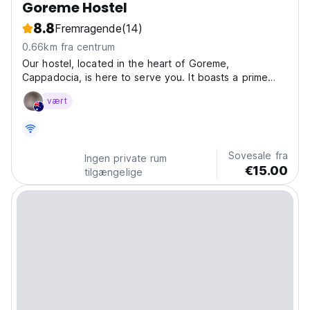
Goreme Hostel
8.8
Fremragende
(14)
0.66km fra centrum
Our hostel, located in the heart of Goreme,
Cappadocia, is here to serve you. It boasts a prime
location right in the town center, offering a fantastic
vært
terrace view where you can watch the hot air balloons.
At Goreme Hostel, we have three rooms available:...
Sovesale fra
Ingen private rum
€15.00
tilgængelige