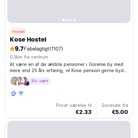
Hostel
Kose Hostel
9.7
Fabelagtigt
(1107)
0.3km fra centrum
At være en af ​​de ældste pensioner i Goreme by med
mere end 25 års erfaring, vil Kose pension gerne byde
velkommen til alle rejsende fra hele verden. På vores
30+ vært
pension kan du vælge tos tay i vores hyggelige private
værelser eller fælles sovesale. Desuden...
Privat værelse til
Sovesale fra
€2.33
€5.00