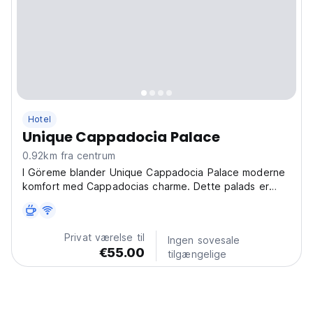
Hotel
Unique Cappadocia Palace
0.92km fra centrum
I Göreme blander Unique Cappadocia Palace moderne
komfort med Cappadocias charme. Dette palads er
perfekt til at udforske dale eller varmluftballonflyvning.
(Auto-translated from original language)
Privat værelse til
Ingen sovesale
€55.00
tilgængelige