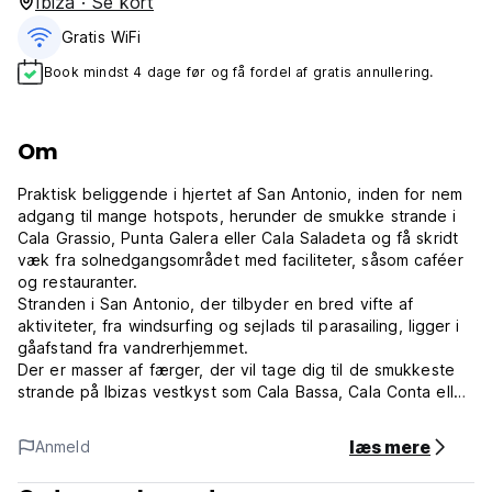
Ibiza · Se kort
Gratis WiFi
Book mindst 4 dage før og få fordel af gratis annullering.
Om
Praktisk beliggende i hjertet af San Antonio, inden for nem
adgang til mange hotspots, herunder de smukke strande i
Cala Grassio, Punta Galera eller Cala Saladeta og få skridt
væk fra solnedgangsområdet med faciliteter, såsom caféer
og restauranter.
Stranden i San Antonio, der tilbyder en bred vifte af
aktiviteter, fra windsurfing og sejlads til parasailing, ligger i
gåafstand fra vandrerhjemmet.
Der er masser af færger, der vil tage dig til de smukkeste
strande på Ibizas vestkyst som Cala Bassa, Cala Conta eller
Cala Tarida.
Can Beia hostel består af 52 værelser med AIRCONDITION,
læs mere
Anmeld
PRIVAT BADEVÆRELSE og GRATIS WIFI.
Andre faciliteter er 24H CONCIERGE, SWIMMINGPOOL med