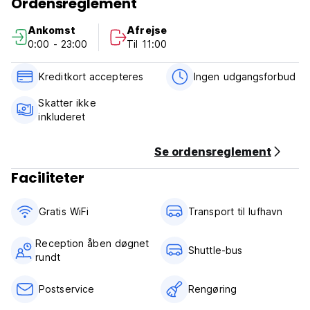
Ordensreglement
liggestole, SIKKERHEDSBOX ind til hallen og
MORGENMADSERVICE.
Ankomst
Afrejse
Indkvartering vil appellere til livlige singler, par og familier,
0:00 - 23:00
Til 11:00
der leder efter nem adgang til byen, strandene og
nattelivet.
Den varme og venlige atmosfære er vores prioritet og vil
Kreditkort accepteres
Ingen udgangsforbud
hjælpe vores gæster til at føle sig godt tilpas og hjemme
under en ferie hos os. (Auto-translated from original
Skatter ikke
language)
inkluderet
Se ordensreglement
Faciliteter
Gratis WiFi
Transport til lufhavn
Reception åben døgnet
Shuttle-bus
rundt
Postservice
Rengøring