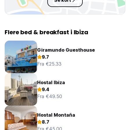
Se kort
Flere bed & breakfast i Ibiza
Giramundo Guesthouse
9.7
Fra €25.33
Hostal Ibiza
9.4
Fra €49.50
Hostal Montaña
8.7
Fra €45.00