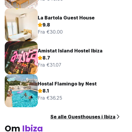
La Bartola Guest House
9.8
Fra €30.00
Amistat Island Hostel Ibiza
8.7
Fra €31.07
Hostal Flamingo by Nest
8.1
Fra €36.25
Se alle Guesthouses i Ibiza
Om
Ibiza