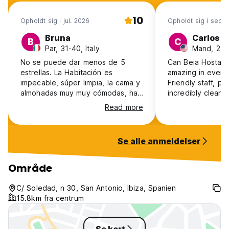
10
Opholdt sig i jul. 2026
Opholdt sig i sep.
Bruna
Carlos
B
C
Par, 31-40, Italy
Mand, 25-
No se puede dar menos de 5
Can Beia Hostal B
estrellas. La Habitación es
amazing in every
impecable, súper limpia, la cama y
Friendly staff, pr
almohadas muy muy cómodas, hay
incredibly clean 
una nevera pequeña, aire
solo traveler, it 
Read more
acondicionado y no se oye nada
stay for a weeke
de la calle. Hemos descansado de
recommend it to 
lujo. La caja fuerte está fuera de
looking to spend
Se alle anmeldelser
la habitación y el desayuno tenía
Ibiza.
muy buena pinta. Totalmente
recomendable
Område
C/ Soledad, n 30, San Antonio, Ibiza, Spanien
15.8km fra centrum