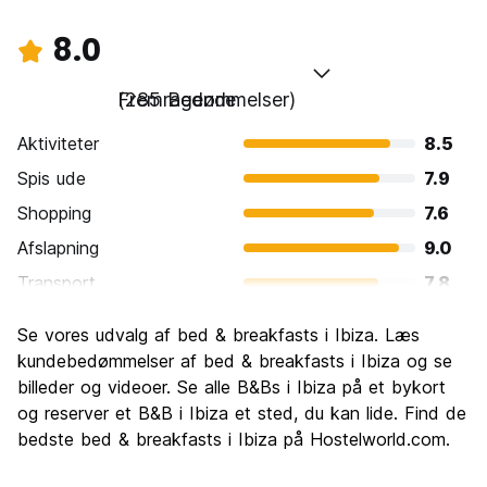
8.0
Fremragende
(285 Bedømmelser)
Aktiviteter
8.5
Spis ude
7.9
Shopping
7.6
Afslapning
9.0
Transport
7.8
Sightseeing
7.9
Se vores udvalg af bed & breakfasts i Ibiza. Læs
Kultur
7.2
kundebedømmelser af bed & breakfasts i Ibiza og se
Fester
billeder og videoer. Se alle B&Bs i Ibiza på et bykort
9.1
og reserver et B&B i Ibiza et sted, du kan lide. Find de
Værdi for pengene
7.0
bedste bed & breakfasts i Ibiza på Hostelworld.com.