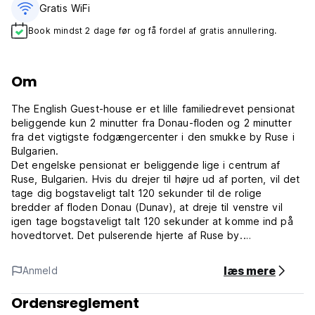
Gratis WiFi
Book mindst 2 dage før og få fordel af gratis annullering.
Om
The English Guest-house er et lille familiedrevet pensionat
beliggende kun 2 minutter fra Donau-floden og 2 minutter
fra det vigtigste fodgængercenter i den smukke by Ruse i
Bulgarien.
Det engelske pensionat er beliggende lige i centrum af
Ruse, Bulgarien. Hvis du drejer til højre ud af porten, vil det
tage dig bogstaveligt talt 120 sekunder til de rolige
bredder af floden Donau (Dunav), at dreje til venstre vil
igen tage bogstaveligt talt 120 sekunder at komme ind på
hovedtorvet. Det pulserende hjerte af Ruse by.
Flodens bred er et tilflugtssted for fiskere og kvinder, et
livligt havneområde med små skibe og både, der passerer
læs mere
Anmeld
hele dagen. Hovedtorvet er simpelthen vidunderlige
boulevarder med træer, cafébarer, butikker, springvand,
Ordensreglement
statuer og nogle af de bedste Rokoko-arkitektur i Europa