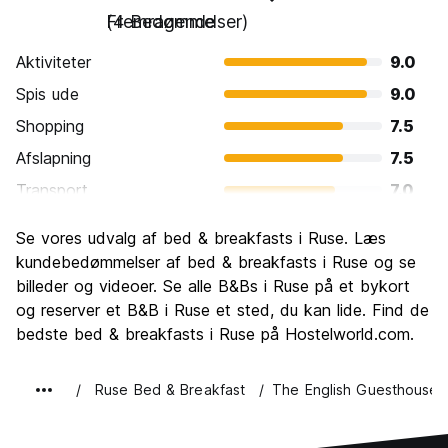
Fremragende
(4 Bedømmelser)
Aktiviteter
9.0
Spis ude
9.0
Shopping
7.5
Afslapning
7.5
Transport
7.0
Sightseeing
8.5
Se vores udvalg af bed & breakfasts i Ruse. Læs
Kultur
9.0
kundebedømmelser af bed & breakfasts i Ruse og se
Fester
billeder og videoer. Se alle B&Bs i Ruse på et bykort
7.5
og reserver et B&B i Ruse et sted, du kan lide. Find de
Værdi for pengene
8.5
bedste bed & breakfasts i Ruse på Hostelworld.com.
Ruse Bed & Breakfast
The English Guesthouse