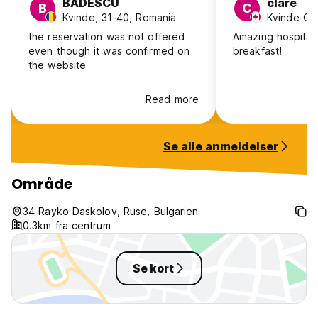
BADESCU
clare
B
C
Kvinde, 31-40, Romania
the reservation was not offered
Amazing hospitali
even though it was confirmed on
breakfast!
the website
Read more
Se alle anmeldelser
Område
34 Rayko Daskolov, Ruse, Bulgarien
0.3km fra centrum
Se kort