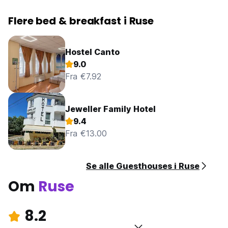
Flere bed & breakfast i Ruse
Hostel Canto
9.0
Fra €7.92
Jeweller Family Hotel
9.4
Fra €13.00
Se alle Guesthouses i Ruse
Om
Ruse
8.2