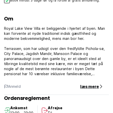
Book mindst 3 dage før og få fordel af gratis annullering.
Om
Royal Lake View Villa er beliggende i hjertet af byen. Man
kan forvente at nyde traditionel indisk gæstfrihed og
moderne bekvemmelighed, mens man bor her.
Terrassen, som har udsigt over den fredfyldte Pichola-sø,
City Palace, Jagdish Mandir, Mansoon Palace og
panoramaudsigt over den gamle by, er et ideelt sted at
tilbringe kvalitetstid med sine kære, min er meget tæt på
nogle af de mest berømte restauranter i byen Dette
pensionat har 10 værelser inklusive familieværelse,
enkeltværelse med tilhørende badeværelse, vi tilbyder
også jacuzzi, dampbad, børnepool på taget.
læs mere
Anmeld
***Ejendomspolitikker og -betingelser:
Ordensreglement
1. Afbestillingsregler: 2 dage før ankomst.
2. Check ind fra 10:00 til 23:00.
Ankomst
Afrejse
3. Check ud inden kl. 11.00.
12:00 - 23:00
Til