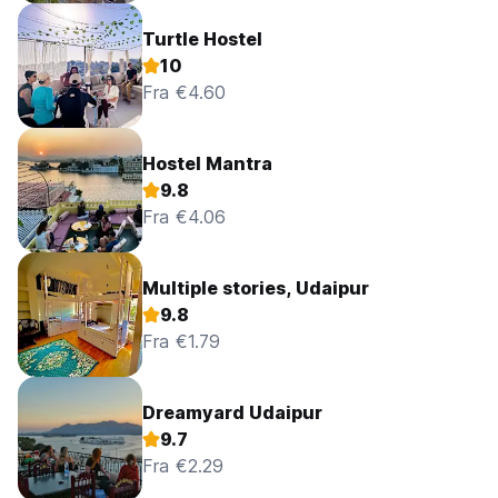
Turtle Hostel
10
Fra €4.60
Hostel Mantra
9.8
Fra €4.06
Multiple stories, Udaipur
9.8
Fra €1.79
Dreamyard Udaipur
9.7
Fra €2.29