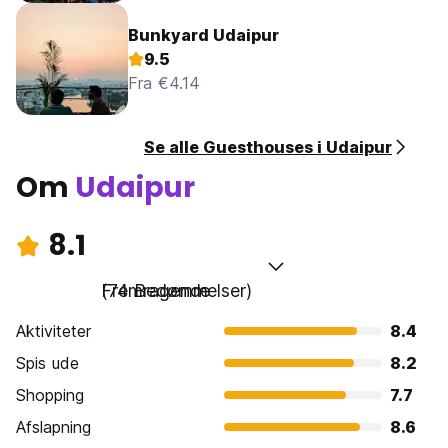
Bunkyard Udaipur
9.5
Fra €4.14
Se alle Guesthouses i Udaipur
Om
Udaipur
8.1
Fremragende
(74 Bedømmelser)
Aktiviteter
8.4
Spis ude
8.2
Shopping
7.7
Afslapning
8.6