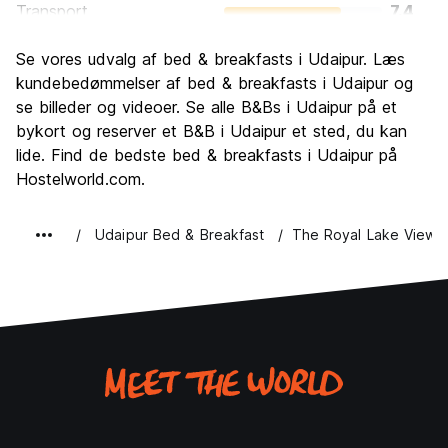
Transport
7.4
Sightseeing
8.7
Se vores udvalg af bed & breakfasts i Udaipur. Læs
Kultur
9.0
kundebedømmelser af bed & breakfasts i Udaipur og
Fester
se billeder og videoer. Se alle B&Bs i Udaipur på et
5.9
bykort og reserver et B&B i Udaipur et sted, du kan
Værdi for pengene
8.4
lide. Find de bedste bed & breakfasts i Udaipur på
Hostelworld.com.
Udaipur Bed & Breakfast
The Royal Lake View Vi