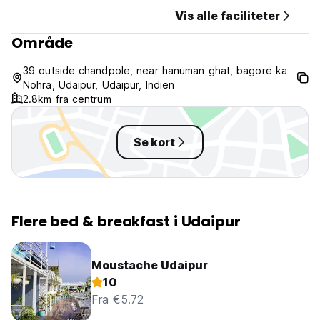
Vis alle faciliteter
Område
39 outside chandpole, near hanuman ghat, bagore ka
Nohra, Udaipur, Udaipur, Indien
2.8km fra centrum
Se kort
Flere bed & breakfast i Udaipur
Moustache Udaipur
10
Fra €5.72