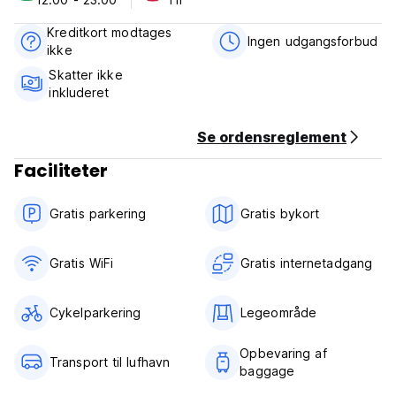
4. Betaling ved ankomst med kontanter. Kreditkort
accepteres.
Kreditkort modtages
5. Receptionens arbejdstid 09:00-23:00.
Ingen udgangsforbud
ikke
6. Ingen aldersbegrænsning.
7. Afgifter ikke inkluderet. 12 %.
Skatter ikke
8. Morgenmad ikke inkluderet.
inkluderet
(Auto-translated from original language)
Se ordensreglement
Faciliteter
Gratis parkering
Gratis bykort
Gratis WiFi
Gratis internetadgang
Cykelparkering
Legeområde
Opbevaring af
Transport til lufhavn
baggage