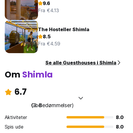
9.6
Fra €4.13
The Hosteller Shimla
8.5
Fra €4.59
Se alle Guesthouses i Shimla
Om
Shimla
6.7
God
(3 Bedømmelser)
Aktiviteter
8.0
Spis ude
8.0