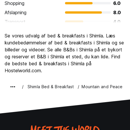
Shopping
6.0
Afslapning
8.0
Transport
4.0
Sightseeing
8.0
Se vores udvalg af bed & breakfasts i Shimla. Læs
Kultur
8.0
kundebedømmelser af bed & breakfasts i Shimla og se
Fester
billeder og videoer. Se alle B&Bs i Shimla på et bykort
4.7
og reserver et B&B i Shimla et sted, du kan lide. Find
Værdi for pengene
6.0
de bedste bed & breakfasts i Shimla på
Hostelworld.com.
Shimla Bed & Breakfast
Mountain and Peace