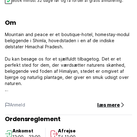
Book mindst 32 dage før og få fordel af gratis annullering.
Om
Mountain and peace er et boutique-hotel, homestay-modul
beliggende i Shimla, hovedstaden i en af ​​de indiske
delstater Himachal Pradesh.
Du kan besøge os for et sjælfuldt tilbagetog. Det er et
perfekt sted for dem, der værdsætter naturens skønhed,
beliggende ved foden af ​​Himalyan, stedet er omgivet af
bjerge og naturlig plantage, der giver en smuk udsigt over
naturen.
Ved at blive her kan du genoprette forbindelsen til naturen,
nyde værtsfamiliens gæstfrihed og slappe af på mange
læs mere
Anmeld
andre måder. Efter at have forladt mængden og tumulten
langt bagefter, nyder du lyksaligheden og ensomheden
Ordensreglement
omkring dig.
Ankomst
Afrejse
Skriger dine lunger desperat efter lidt frisk luft? Du vil finde
12:00 - 23:00
Til 11:00