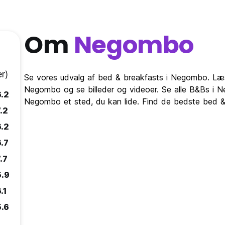
Om
Negombo
r)
Se vores udvalg af bed & breakfasts i Negombo. Læ
Negombo og se billeder og videoer. Se alle B&Bs i 
6.2
Negombo et sted, du kan lide. Find de bedste bed 
.2
6.2
6.7
.7
5.9
.1
5.6