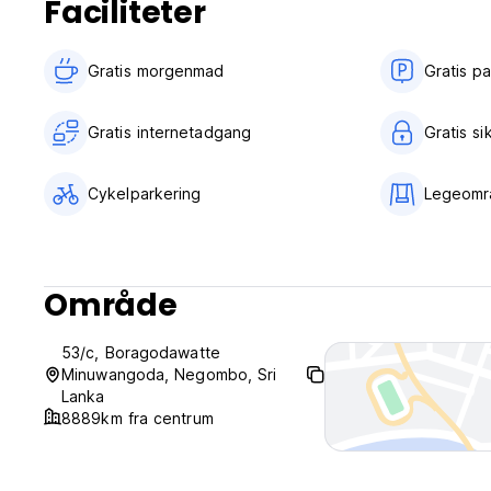
Faciliteter
Gratis morgenmad‎
Gratis p
Gratis internetadgang
Gratis s
Cykelparkering
Legeomr
Område
53/c, Boragodawatte
Minuwangoda, Negombo, Sri
Lanka
8889km fra centrum