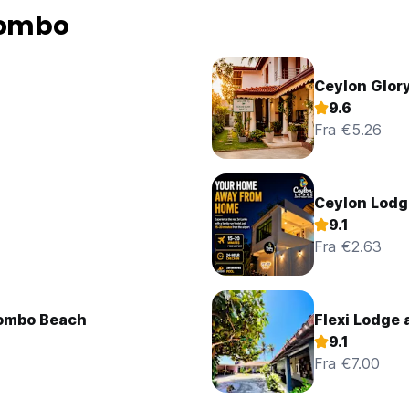
gombo
Ceylon Glory
9.6
Fra €5.26
Ceylon Lodge
9.1
Fra €2.63
gombo Beach
Flexi Lodge 
9.1
Fra €7.00