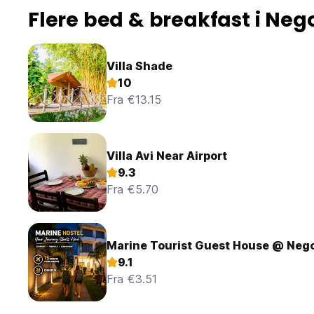
Flere bed & breakfast i Ne
Villa Shade
10
Fra €13.15
Villa Avi Near Airport
9.3
Fra €5.70
Marine Tourist Guest House @ Ne
9.1
Fra €3.51