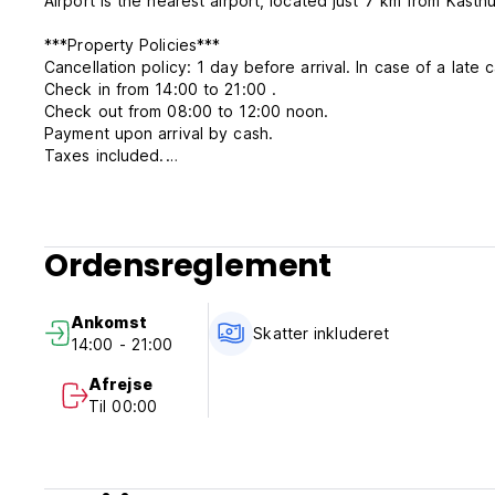
Airport is the nearest airport, located just 7 km from Kasthu
***Property Policies***
Cancellation policy: 1 day before arrival. In case of a late 
Check in from 14:00 to 21:00 .
Check out from 08:00 to 12:00 noon.
Payment upon arrival by cash.
Taxes included.
Breakfast included.
No curfew.
Ordensreglement
Ankomst
Skatter inkluderet
14:00 - 21:00
Afrejse
Til 00:00