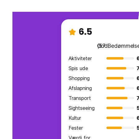
6.5
God
(57 Bedømmelse
Aktiviteter
Spis ude
7
Shopping
Afslapning
Transport
7
Sightseeing
Kultur
6
Fester
Værdi for