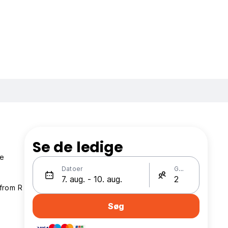
Se de ledige
te
Datoer
Gæster
 from R
Søg