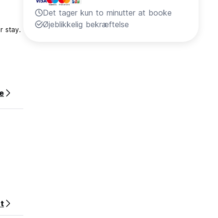
Det tager kun to minutter at booke
Øjeblikkelig bekræftelse
r stay.
e
t