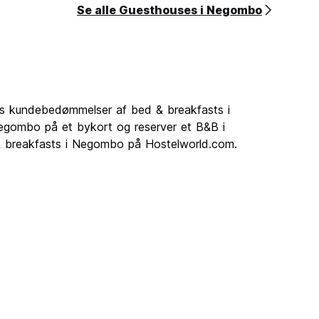
Se alle Guesthouses i Negombo
s kundebedømmelser af bed & breakfasts i
Negombo på et bykort og reserver et B&B i
& breakfasts i Negombo på Hostelworld.com.