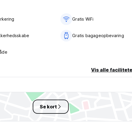
arkering
Gratis WiFi
ikkerhedsskabe
Gratis bagageopbevaring
åde
Vis alle facilitet
Se kort