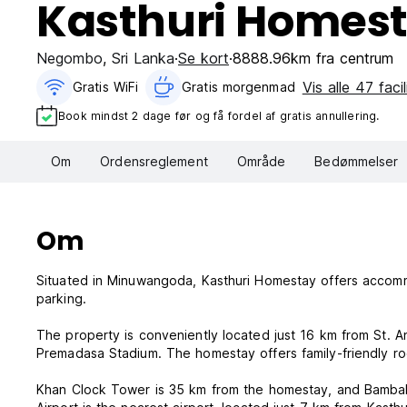
Kasthuri Homes
Negombo
,
Sri Lanka
Se kort
8888.96km fra centrum
Vis alle 47 facil
Gratis WiFi
Gratis morgenmad‎
Book mindst 2 dage før og få fordel af gratis annullering.
Om
Ordensreglement
Område
Bedømmelser
Om
Situated in Minuwangoda, Kasthuri Homestay offers accomm
parking.
The property is conveniently located just 16 km from St. A
Premadasa Stadium. The homestay offers family-friendly roo
Khan Clock Tower is 35 km from the homestay, and Bambalap