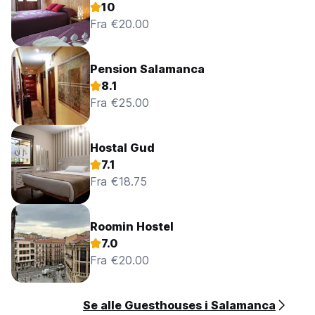
10
Fra €20.00
Pension Salamanca
8.1
Fra €25.00
Hostal Gud
7.1
Fra €18.75
Roomin Hostel
7.0
Fra €20.00
Se alle Guesthouses i Salamanca