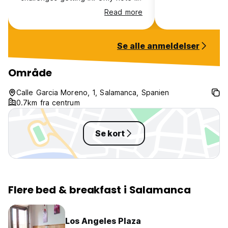
that the undersheet on the bed
Read more
wasn't able to stay on the
mattress so we ended up sleeping
on the mattress.
Se alle anmeldelser
Område
Calle Garcia Moreno, 1, Salamanca, Spanien
0.7km fra centrum
Se kort
Flere bed & breakfast i Salamanca
Los Angeles Plaza