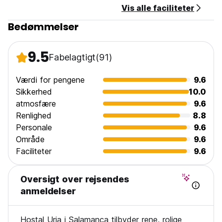
Vis alle faciliteter
Bedømmelser
9.5
Fabelagtigt
(91)
Værdi for pengene
9.6
Sikkerhed
10.0
atmosfære
9.6
Renlighed
8.8
Personale
9.6
Område
9.6
Faciliteter
9.6
Oversigt over rejsendes
anmeldelser
Hostal Uria i Salamanca tilbyder rene, rolige