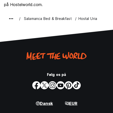
på Hostelworld.com.
Salamanca Bed & Breakfast
Hostal Uria
Følg os på
Dansk
EUR