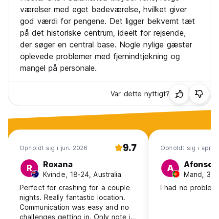
værelser med eget badeværelse, hvilket giver
god værdi for pengene. Det ligger bekvemt tæt
på det historiske centrum, ideelt for rejsende,
der søger en central base. Nogle nylige gæster
oplevede problemer med fjernindtjekning og
mangel på personale.
Var dette nyttigt?
9.7
Opholdt sig i jun. 2026
Opholdt sig i apr. 
Roxana
Afonso
R
A
Kvinde, 18-24, Australia
Mand, 31-
Perfect for crashing for a couple
I had no problem
nights. Really fantastic location.
Communication was easy and no
challenges getting in. Only note is