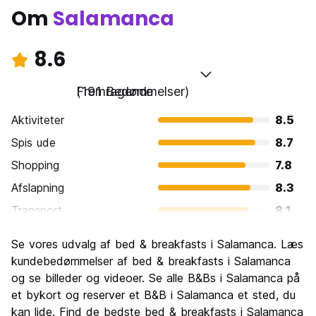
Om
Salamanca
8.6
Fremragende
(191 Bedømmelser)
Aktiviteter
8.5
Spis ude
8.7
Shopping
7.8
Afslapning
8.3
Transport
8.1
Sightseeing
9.4
Se vores udvalg af bed & breakfasts i Salamanca. Læs
Kultur
9.3
kundebedømmelser af bed & breakfasts i Salamanca
Fester
og se billeder og videoer. Se alle B&Bs i Salamanca på
8.6
et bykort og reserver et B&B i Salamanca et sted, du
Værdi for pengene
8.8
kan lide. Find de bedste bed & breakfasts i Salamanca