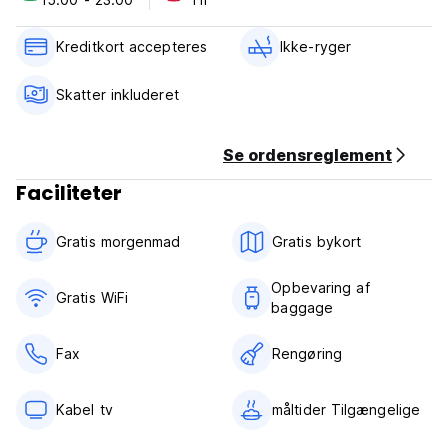
Dongdaemun.
Ejendomspolitik og betingelser:
Kreditkort accepteres
Ikke-ryger
1). 8 dage før ankomst - uden beregning
2). 2 dage før ankomstdato - opkræve 1 nat gebyr
Skatter inkluderet
3). Bookingdag - opkræve reservationsgebyr (100 %)
4). Udeblivelse - Opkræve reservationsgebyr (100 %)
Se ordensreglement
*Receptionen er åben: 08.00-23.00
*Indtjekning: 15.00-23.00
Faciliteter
*Udtjekning: Før kl. 11.00 (Auto-translated from original
language)
Gratis morgenmad‎
Gratis bykort
Opbevaring af
Gratis WiFi
baggage
Fax
Rengøring
Kabel tv
måltider Tilgængelige