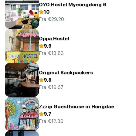
OYO Hostel Myeongdong 6
10
Fra €29.20
Oppa Hostel
9.9
Fra €13.83
Original Backpackers
9.8
Fra €19.67
Zzzip Guesthouse in Hongdae
9.7
Fra €12.30