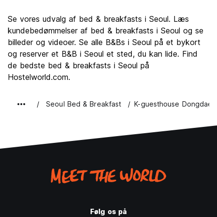
Sightseeing
9.0
Se vores udvalg af bed & breakfasts i Seoul. Læs
Kultur
9.2
kundebedømmelser af bed & breakfasts i Seoul og se
Fester
billeder og videoer. Se alle B&Bs i Seoul på et bykort
9.0
og reserver et B&B i Seoul et sted, du kan lide. Find
Værdi for pengene
8.5
de bedste bed & breakfasts i Seoul på
Hostelworld.com.
Seoul Bed & Breakfast
K-guesthouse Dongdaem
Følg os på