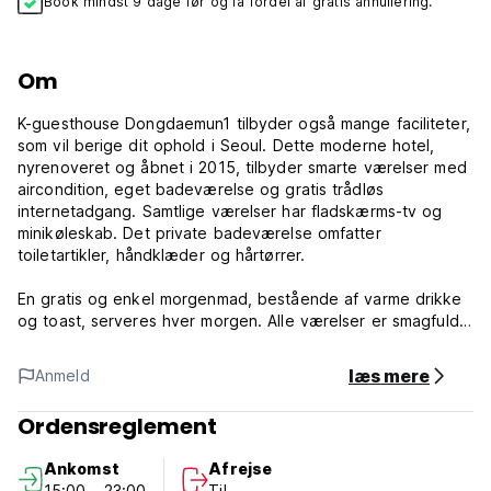
Book mindst 9 dage før og få fordel af gratis annullering.
Om
K-guesthouse Dongdaemun1 tilbyder også mange faciliteter,
som vil berige dit ophold i Seoul. Dette moderne hotel,
nyrenoveret og åbnet i 2015, tilbyder smarte værelser med
aircondition, eget badeværelse og gratis trådløs
internetadgang. Samtlige værelser har fladskærms-tv og
minikøleskab. Det private badeværelse omfatter
toiletartikler, håndklæder og hårtørrer.
En gratis og enkel morgenmad, bestående af varme drikke
og toast, serveres hver morgen. Alle værelser er smagfuldt
møblerede og tilbyder mange tjenester, såsom ikke-ryger
værelser, aircondition (inklusive varme). Desuden sikrer
læs mere
Anmeld
hotellets personale med rekreative tilbud, at du har masser
at lave under dit ophold. Gæsterne kan tjekke e-mails og
Ordensreglement
udskrive dokumenter i loungen. Overlegne faciliteter og en
fremragende beliggenhed, gør K-guesthouse Dongdaemun1
Ankomst
Afrejse
til den perfekte base, hvor du vil nyde dit ophold i
15:00 - 23:00
Til