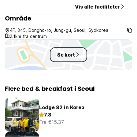
Vis alle faciliteter
Område
4F, 345, Dongho-ro, Jung-gu, Seoul, Sydkorea
2.1km fra centrum
Se kort
Flere bed & breakfast i Seoul
Lodge 82 in Korea
7.8
Fra €15.37