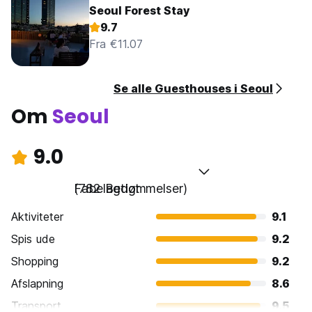
Seoul Forest Stay
9.7
Fra €11.07
Se alle Guesthouses i Seoul
Om
Seoul
9.0
Fabelagtigt
(782 Bedømmelser)
Aktiviteter
9.1
Spis ude
9.2
Shopping
9.2
Afslapning
8.6
Transport
9.5