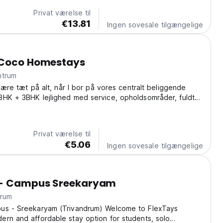
Privat værelse til
€13.81
Ingen sovesale tilgængelige
 Coco Homestays
 centrum
 være tæt på alt, når I bor på vores centralt beliggende
BHK + 3BHK lejlighed med service, opholdsområder, fuldt
økkener og praktiske faciliteter som gratis WiFi og
er henvender sig til familier, singler...
Privat værelse til
€5.06
Ingen sovesale tilgængelige
 - Campus Sreekaryam
entrum
us - Sreekaryam (Trivandrum) Welcome to FlexTays
rn and affordable stay option for students, solo