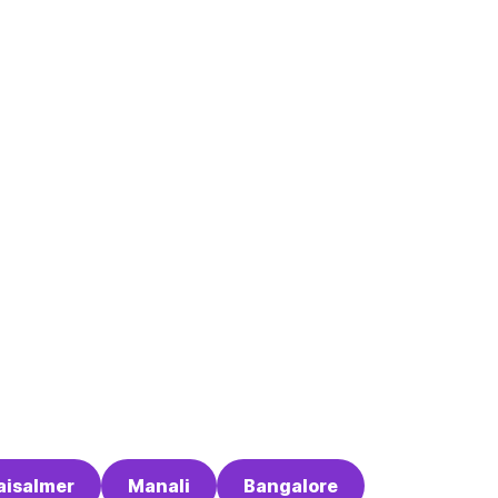
aisalmer
Manali
Bangalore