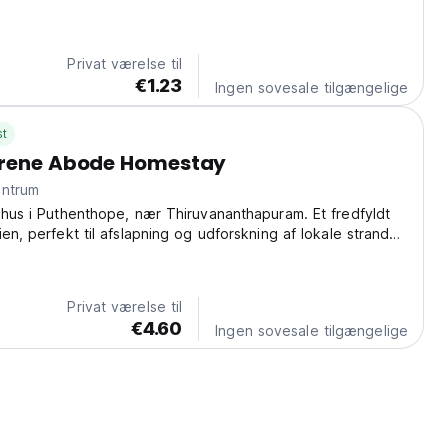
d short-term guests just 5 minutes from Loyola College in
ether you're here for classes, internships,...
Privat værelse til
€1.23
Ingen sovesale tilgængelige
st
erene Abode Homestay
ra centrum
ehus i Puthenthope, nær Thiruvananthapuram. Et fredfyldt
en, perfekt til afslapning og udforskning af lokale strande.
ed from original language)
Privat værelse til
€4.60
Ingen sovesale tilgængelige