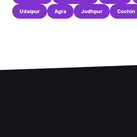
Udaipur
Agra
Jodhpur
Cochin