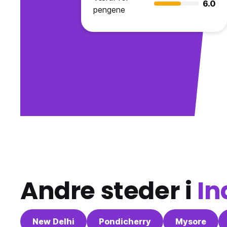
6.0
pengene
Andre steder i
In
New Delhi
Pondicherry
Mysore