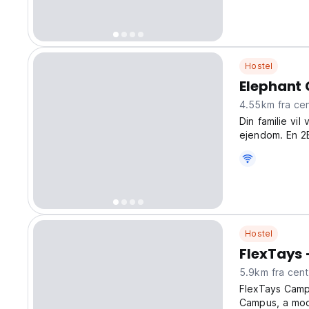
Hostel
Elephant
4.55km fra
Din familie vil
ejendom. En 2
funktionelle k
vaskeservice, d
Hostel
FlexTays
5.9km fra c
FlexTays Camp
Campus, a mode