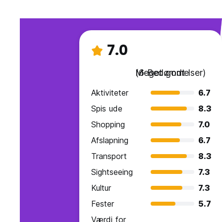
7.0
Meget godt
(6 Bedømmelser)
Aktiviteter
6.7
Spis ude
8.3
Shopping
7.0
Afslapning
6.7
Transport
8.3
Sightseeing
7.3
Kultur
7.3
Fester
5.7
Værdi for