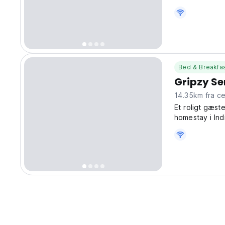
travellers, an
Trivandrum! Wh
Bed & Breakfa
Gripzy S
14.35km f
Et roligt gæst
homestay i Indi
(Auto-translat