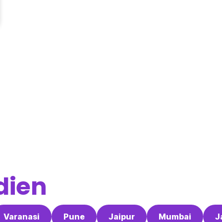
dien
Varanasi
Pune
Jaipur
Mumbai
J