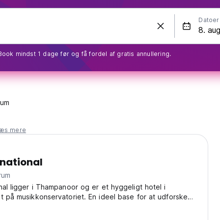
Datoer
Book mindst 1 dage før og få fordel af gratis annullering.
rum
læs mere
national
ntrum
nal ligger i Thampanoor og er et hyggeligt hotel i
t på musikkonservatoriet. En ideel base for at udforske
elle rigdom og pulserende by. (Auto-translated from original