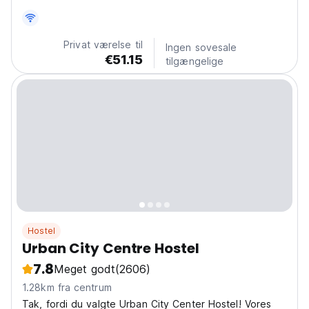
Manneken Pis-fontænen, dens lyse og rene værelser
med møbler i massivt træ og dens nærhed til
restauranter, indkøbscentre, museer og metro.
Privat værelse til
Ingen sovesale
€51.15
tilgængelige
Hostel
Urban City Centre Hostel
7.8
Meget godt
(2606)
1.28km fra centrum
Tak, fordi du valgte Urban City Center Hostel! Vores