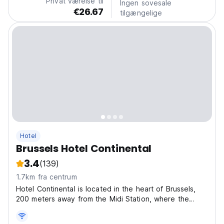
Privat værelse til
Ingen sovesale
€26.67
tilgængelige
Hotel
Brussels Hotel Continental
3.4
(139)
1.7km fra centrum
Hotel Continental is located in the heart of Brussels,
200 meters away from the Midi Station, where the
trains of Thalys and Eurostar stop. The closest metro
station will lead you directly to the city center, to the