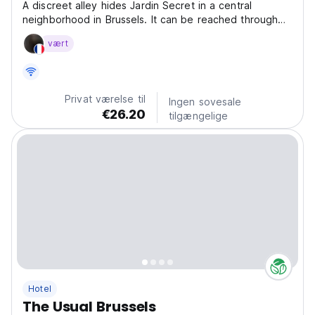
A discreet alley hides Jardin Secret in a central
neighborhood in Brussels. It can be reached through
streets that incidentally bear names of mythical tales
vært
and knights. Jardin Secret is a garden-themed hotel
located in the city center of Brussels and features...
Privat værelse til
Ingen sovesale
€26.20
tilgængelige
Hotel
The Usual Brussels