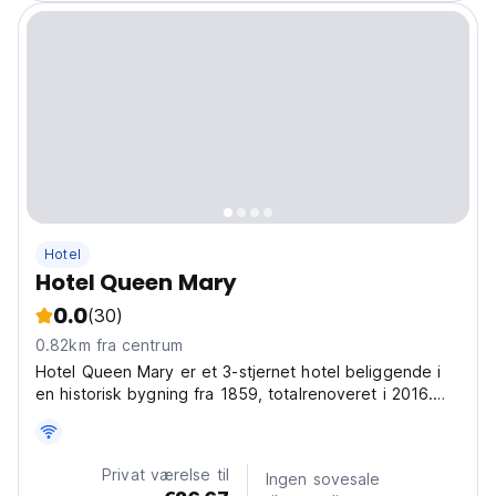
Hotel
Hotel Queen Mary
0.0
(30)
0.82km fra centrum
Hotel Queen Mary er et 3-stjernet hotel beliggende i
en historisk bygning fra 1859, totalrenoveret i 2016.
Det ligger i et fredeligt kvarter i centrum af Bruxelles,
kun 10 minutters gang fra Grand Place og Manneken
Pis-statuen. Bourse Metro Station og Anneessens...
Privat værelse til
Ingen sovesale