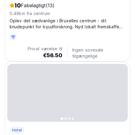
10
Fabelagtigt
(13)
0.49km fra centrum
Oplev det sædvanlige i Bruxelles centrum - dit
knudepunkt for byudforskning. Nyd lokalt fremskaffede
lækkerier på The U, og slap af i vores hyggelige
værelser, opmærksom på din komfort og økologiske
påvirkning.
Privat værelse til
Ingen sovesale
€56.50
tilgængelige
Hotel