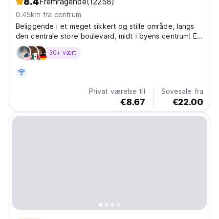
8.4
Fremragende
(12258)
0.45km fra centrum
Beliggende i et meget sikkert og stille område, langs
den centrale store boulevard, midt i byens centrum! En
behagelig og varm velkomst for rejsende fra hele
30+ vært
verden!
Privat værelse til
Sovesale fra
€8.67
€22.00