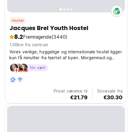
Hostel
Jacques Brel Youth Hostel
8.2
Fremragende
(3440)
1.06km fra centrum
Vores venlige, hyggelige og internationale hostel ligger
kun få minutter fra hjertet af byen. Morgenmad og
internet er inkluderet. Vi råder over et gæstekøkken.
10+ vært
Privat værelse til
Sovesale fra
€21.79
€30.30