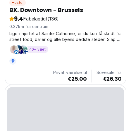
Hostel
BX. Downtown - Brussels
9.4
Fabelagtigt
(136)
0.37km fra centrum
Lige i hjertet af Sainte-Catherine, er du kun få skridt fra
street food, barer og alle byens bedste steder. Slap af
på Half & Half, vores hangout i stueetagen, der
40+ vært
serverer velsmagende dele-tallerkener,
signaturcocktails og lokale øl. Efter en dag med
udforskning...
Privat værelse til
Sovesale fra
€25.00
€26.30