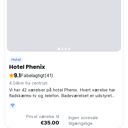
Hotel
Hotel Phenix
9.1
Fabelagtigt
(41)
4.04km fra centrum
Vi har 42 værelser på hotel Phenix. Hvert værelse har
fladskærms-tv og telefon. Badeværelset er udstyret
med brusebad eller badekar, hårtørrer og f
Privat værelse til
Ingen sovesale
€35.00
tilgængelige