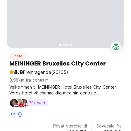
Hostel
MEININGER Bruxelles City Center
8.9
Fremragende
(20165)
0.98km fra centrum
Velkommen til MEININGER Hotel Bruxelles City Center
Vores hotel vil charme dig med sin centrale
beliggenhed på Canal Bruxelles-Charleroi og dens
70+ vært
interiør inspireret af byens urbane gadekunst.
Privat værelse til
Sovesale fra