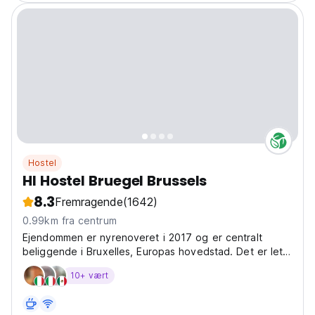
Hostel
HI Hostel Bruegel Brussels
8.3
Fremragende
(1642)
0.99km fra centrum
Ejendommen er nyrenoveret i 2017 og er centralt
beliggende i Bruxelles, Europas hovedstad. Det er let
at få adgang til mange monumenter, museer og
10+ vært
attraktioner. Det har også en international atmosfære
og livlig bar, fantastisk til netværk.