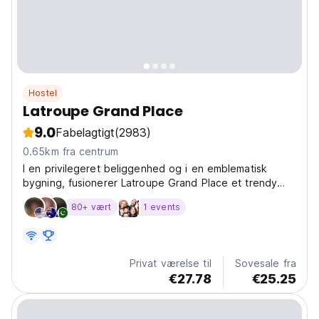
Hostel
Latroupe Grand Place
9.0
Fabelagtigt
(2983)
0.65km fra centrum
I en privilegeret beliggenhed og i en emblematisk
bygning, fusionerer Latroupe Grand Place et trendy
hybrid hostel af høj kvalitet med begivenheder, mad og
80+ vært
1 events
kultur, beliggende i et pulserende kvarter.
Privat værelse til
Sovesale fra
€27.78
€25.25