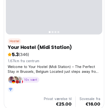
Hostel
Your Hostel (Midi Station)
5.3
(346)
1.67km fra centrum
Welcome to Your Hostel (Midi Station) – The Perfect
Stay in Brussels, Belgium Located just steps away from
Brussels' vibrant Midi Station, Your Hostel offers an
10+ vært
ideal base for both first-time visitors and seasoned
travellers looking to experience the best...
Privat værelse til
Sovesale fra
€25.00
€16.00