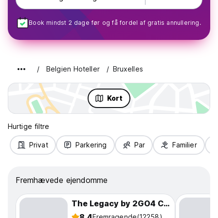
Book mindst 2 dage før og få fordel af gratis annullering.
Belgien Hoteller
Bruxelles
Kort
Hurtige filtre
Privat
Parkering
Par
Familier
Fremhævede ejendomme
The Legacy by 2GO4 City Center
8.4
Fremragende
(12258)