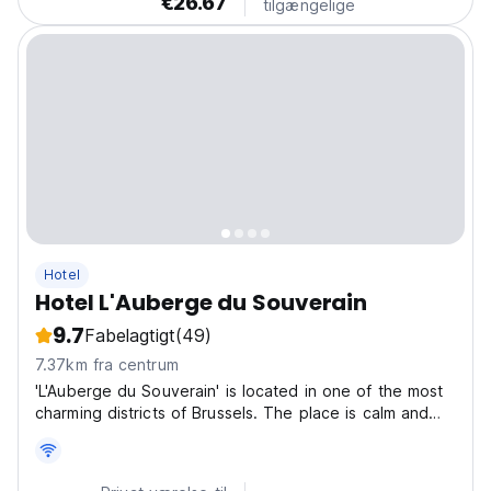
€26.67
tilgængelige
Hotel
Hotel L'Auberge du Souverain
9.7
Fabelagtigt
(49)
7.37km fra centrum
'L'Auberge du Souverain' is located in one of the most
charming districts of Brussels. The place is calm and
offers an open view on a green area with ponds; if you
are looking for an authentic atmosphere don't hesitate
to come as charm is guaranteed. This...