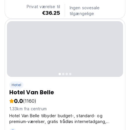
european headquarter and the expo area,...
Privat værelse til
Ingen sovesale
€36.25
tilgængelige
Hotel
Hotel Van Belle
0.0
(1160)
1.33km fra centrum
Hotel Van Belle tilbyder budget-, standard- og
premium-værelser, gratis trådløs internetadgang,
døgnåben reception og privat underjordisk parkering.