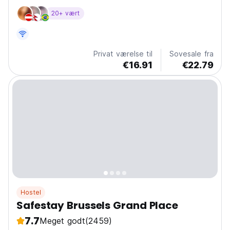
20+ vært
Privat værelse til
Sovesale fra
€16.91
€22.79
Hostel
Safestay Brussels Grand Place
7.7
Meget godt
(2459)