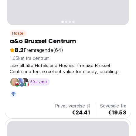
Hostel
a&o Brussel Centrum
8.2
Fremragende
(64)
1.65km fra centrum
Like all a&o Hotels and Hostels, the a&o Brussel
Centrum offers excellent value for money, enabling
everyone to travel affordably – that is the a&o
50+ vært
philosophy, everyone can travel. Guests from all over
the world are welcome at the a&o Brussel Centrum,
where...
Privat værelse til
Sovesale fra
€24.41
€19.53