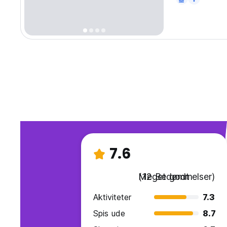
7.6
Meget godt
(12 Bedømmelser)
Aktiviteter
7.3
Spis ude
8.7