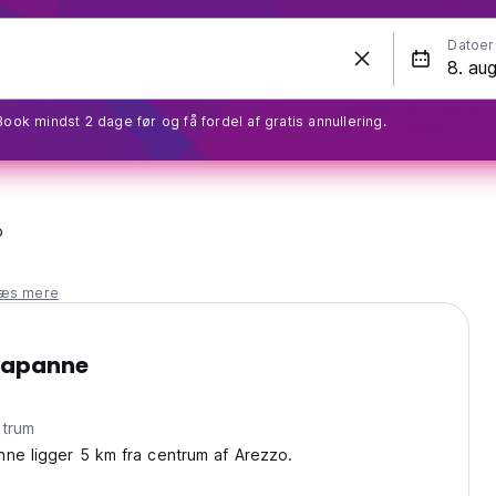
Datoer
Book mindst 2 dage før og få fordel af gratis annullering.
o
læs mere
 Capanne
 centrum
ne ligger 5 km fra centrum af Arezzo.