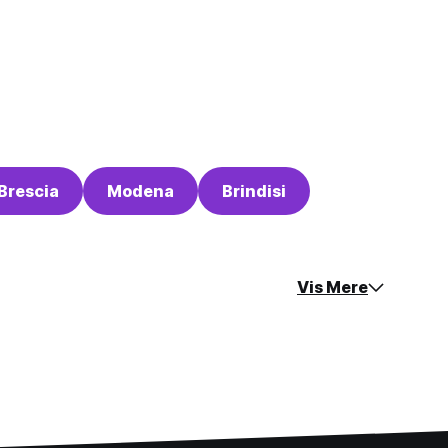
Brescia
Modena
Brindisi
Vis Mere