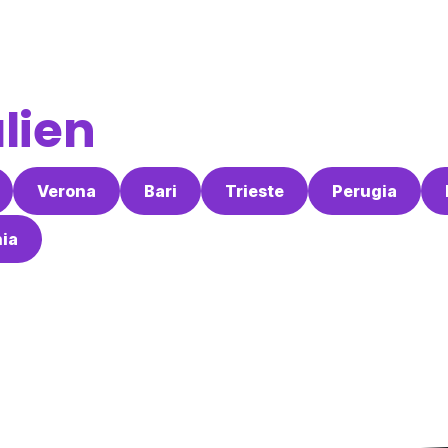
alien
Verona
Bari
Trieste
Perugia
ia