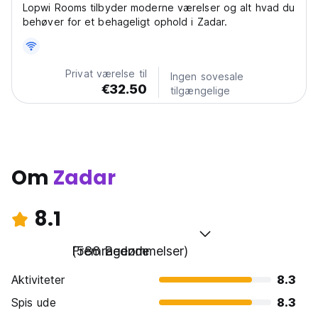
Lopwi Rooms tilbyder moderne værelser og alt hvad du
behøver for et behageligt ophold i Zadar.
Privat værelse til
Ingen sovesale
€32.50
tilgængelige
Om
Zadar
8.1
Fremragende
(586 Bedømmelser)
Aktiviteter
8.3
Spis ude
8.3