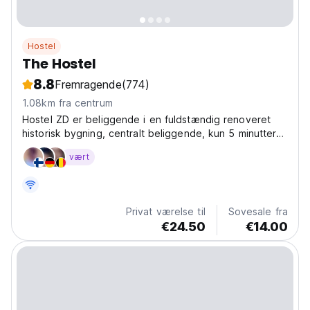
Hostel
The Hostel
8.8
Fremragende
(774)
1.08km fra centrum
Hostel ZD er beliggende i en fuldstændig renoveret
historisk bygning, centralt beliggende, kun 5 minutters
gang fra hjertet af den gamle bydel i Zadar.
vært
Privat værelse til
Sovesale fra
€24.50
€14.00