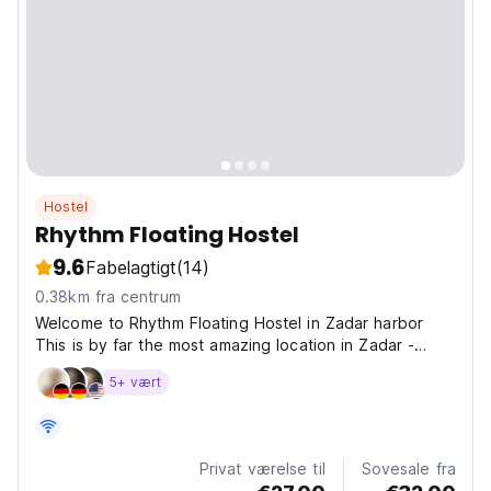
Hostel
Rhythm Floating Hostel
9.6
Fabelagtigt
(14)
0.38km fra centrum
Welcome to Rhythm Floating Hostel in Zadar harbor
This is by far the most amazing location in Zadar -
located on the main promenade (Riva) of the city with
5+ vært
360deg views of the whole downtown, sunsets and
port area. Rhythm Floating Hostel is more than just...
Privat værelse til
Sovesale fra