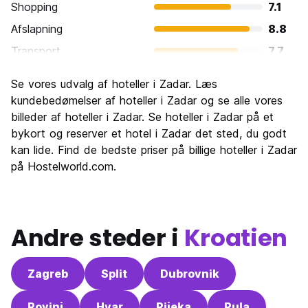
Shopping
7.1
Afslapning
8.8
Transport
7.7
Sightseeing
8.3
Se vores udvalg af hoteller i Zadar. Læs
Kultur
8.5
kundebedømelser af hoteller i Zadar og se alle vores
Fester
billeder af hoteller i Zadar. Se hoteller i Zadar på et
7.5
bykort og reserver et hotel i Zadar det sted, du godt
Værdi for pengene
8.4
kan lide. Find de bedste priser på billige hoteller i Zadar
på Hostelworld.com.
Andre steder i
Kroatien
Zagreb
Split
Dubrovnik
Rovinj
Hvar
Rijeka
Pula