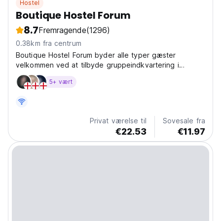
Hostel
Boutique Hostel Forum
8.7
Fremragende
(1296)
0.38km fra centrum
Boutique Hostel Forum byder alle typer gæster
velkommen ved at tilbyde gruppeindkvartering i
firesengs sovesal med eget bad/toilet og mere intime
5+ vært
private dobbeltværelser. Alle værelser har aircondition,
sengetøj og friske håndklæder uden ekstra
omkostninger....
Privat værelse til
Sovesale fra
€22.53
€11.97