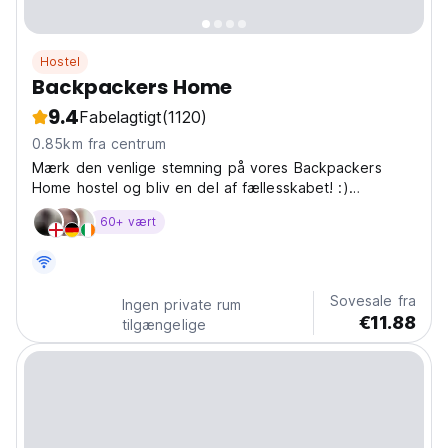
Hostel
Backpackers Home
9.4
Fabelagtigt
(1120)
0.85km fra centrum
Mærk den venlige stemning på vores Backpackers
Home hostel og bliv en del af fællesskabet! :)
Vandrerhjemmet er
60+ vært
Sovesale fra
Ingen private rum
€11.88
tilgængelige