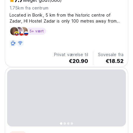
7.7
Meget godt
(686)
1.75km fra centrum
Located in Borik, 5 km from the historic centre of
Zadar, HI Hostel Zadar is only 100 metres away from
the nearest beach. It offers an on-site bar. Free
5+ vært
internet access is provided in public hostel areas, lso in
the rooms. all rooms have air conditioning...
Privat værelse til
Sovesale fra
€20.90
€18.52