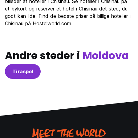
Fester
billeder af hoteller i Chisinau. Se hoteller i Chisinau på
7.6
et bykort og reserver et hotel i Chisinau det sted, du
Værdi for pengene
8.8
godt kan lide. Find de bedste priser på billige hoteller i
Chisinau på Hostelworld.com.
Andre steder i
Moldova
Tiraspol