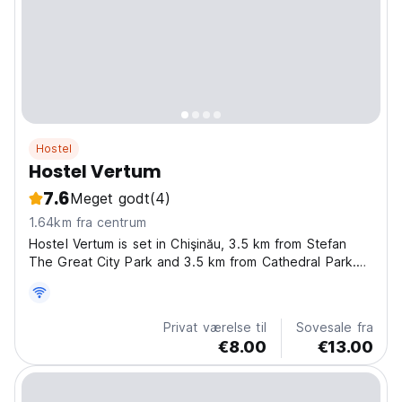
Hostel
Hostel Vertum
7.6
Meget godt
(4)
1.64km fra centrum
Hostel Vertum is set in Chişinău, 3.5 km from Stefan
The Great City Park and 3.5 km from Cathedral Park.
The property is located 3.5 km from Birth of Christ
Cathedral, 3.8 km from The Triumphal Arch Chisinau
and 3.9 km from National Opera and Ballet Theater....
Privat værelse til
Sovesale fra
€8.00
€13.00