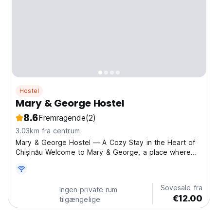
Hostel
Mary & George Hostel
8.6
Fremragende
(2)
3.03km fra centrum
Mary & George Hostel — A Cozy Stay in the Heart of
Chișinău Welcome to Mary & George, a place where
comfort meets a warm, friendly atmosphere! We're
located in the very center of Chișinău, at 60 Frumoasa
Street, in a convenient area with easy access to
Sovesale fra
Ingen private rum
public...
€12.00
tilgængelige