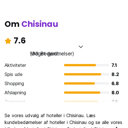
Om
Chisinau
7.6
Meget godt
(93 Bedømmelser)
Aktiviteter
7.1
Spis ude
8.2
Shopping
6.8
Afslapning
8.0
Transport
7.6
Sightseeing
7.0
Se vores udvalg af hoteller i Chisinau. Læs
Kultur
7.5
kundebedømelser af hoteller i Chisinau og se alle vores