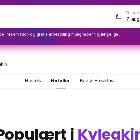
Datoer
bel reservation og gratis afbestilling muligheder tilgængelige.
akin
Hostels
Hoteller
Bed & Breakfast
Populært i
Kyleaki