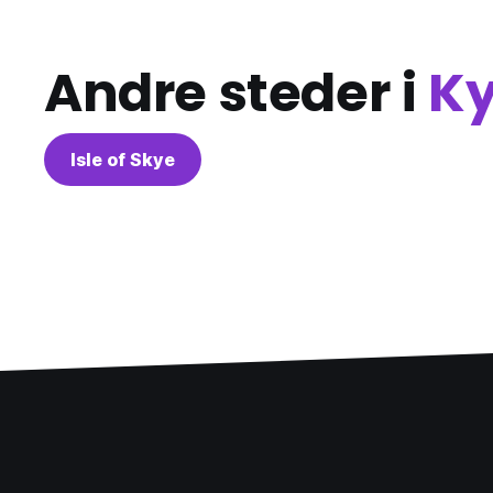
Andre steder i
Ky
Isle of Skye