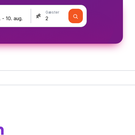
Gæster
n