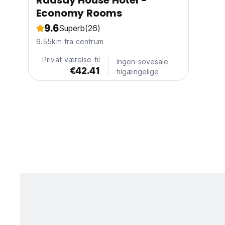
Raasay House Hotel -
Economy Rooms
9.6
Superb
(26)
9.55km fra centrum
Privat værelse til
Ingen sovesale
€42.41
tilgængelige