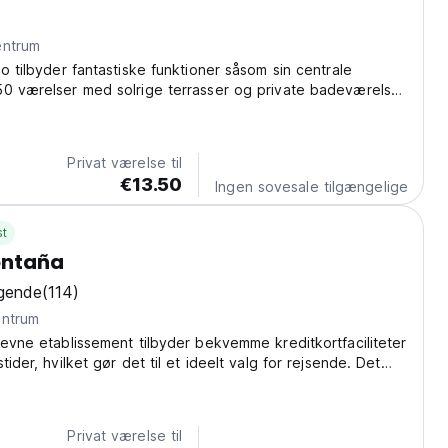
ra centrum
io tilbyder fantastiske funktioner såsom sin centrale
50 værelser med solrige terrasser og private badeværelser
tjekningstider og kreditkortfaciliteter.
Privat værelse til
€13.50
Ingen sovesale tilgængelige
st
ontaña
gende
(114)
ra centrum
revne etablissement tilbyder bekvemme kreditkortfaciliteter
tider, hvilket gør det til et ideelt valg for rejsende. Det
en række forskellige værelsestyper såsom enkelt- og
r med faciliteter
Privat værelse til