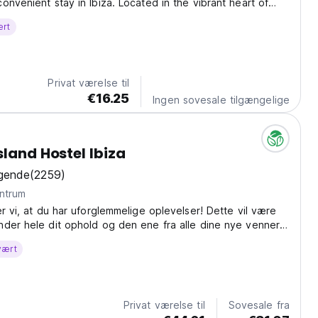
onvenient stay in Ibiza. Located in the vibrant heart of
ostal Cisne offers private double and single rooms with
ært
ate bathrooms and balconies, just...
Privat værelse til
€16.25
Ingen sovesale tilgængelige
sland Hostel Ibiza
gende
(2259)
a centrum
er vi, at du har uforglemmelige oplevelser! Dette vil være
der hele dit ophold og den ene fra alle dine nye venner.
ke det ud !!! Amistat IBIZA Island Hostel er den første og
vært
Ibiza !!! Vi tilbyder...
Privat værelse til
Sovesale fra