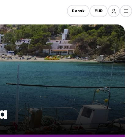
Dansk
EUR
za