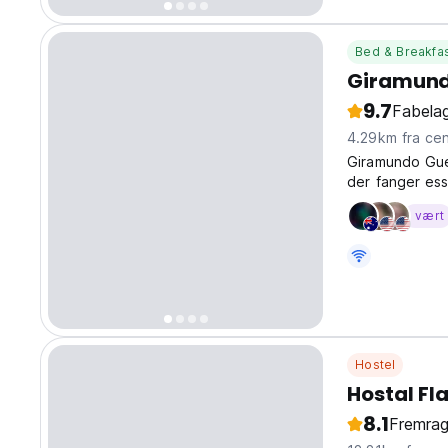
Bed & Breakfa
Giramund
9.7
Fabelag
4.29km fra
Giramundo Gue
der fanger ess
socialisere og
vært
værdi.
Hostel
Hostal Fl
8.1
Fremra