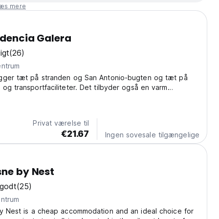
læs mere
idencia Galera
igt
(26)
ra centrum
gger tæt på stranden og San Antonio-bugten og tæt på
og transportfaciliteter. Det tilbyder også en varm
æster med råd om steder at besøge og aktiviteter.
Privat værelse til
€21.67
Ingen sovesale tilgængelige
sne by Nest
godt
(25)
ra centrum
by Nest is a cheap accommodation and an ideal choice for