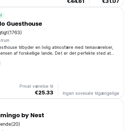
€44.61
€31.07
st
o Guesthouse
tigt
(1763)
 centrum
sthouse tilbyder en livlig atmosfære med temaværelser,
ensen af ​​forskellige lande. Det er det perfekte sted at
 få mest muligt ud af dit ophold og samtidig give stor
Privat værelse til
€25.33
Ingen sovesale tilgængelige
amingo by Nest
gende
(20)