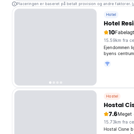
Placeringen er baseret på betalt provision og andre faktorer.
Hotel
Hotel Res
10
Fabelagt
15.59km f
Ejendommen li
byens centrum 
velkomst til g
Hostel
Hostal Ci
7.6
Meget 
15.73km f
Hostal Cisne 