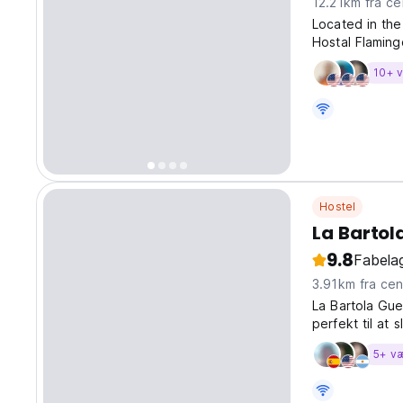
12.21km fr
Located in the
Hostal Flaming
cozy atmosphe
10+ 
group, it offer
Hostel
La Bartol
9.8
Fabelag
3.91km fra 
La Bartola Gu
perfekt til at
5+ v