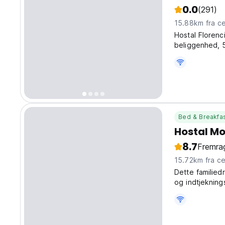
0.0
(291)
15.88km f
Hostal Florenc
beliggenhed, 
samt ind- og ud
Bed & Breakfa
Hostal M
8.7
Fremra
15.72km f
Dette familied
og indtjeknings
tilbyder også 
dobbeltværelse