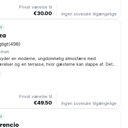
Privat værelse til
€30.00
Ingen sovesale tilgængelige
st
iza
tigt
(498)
 centrum
tilbyder en moderne, ungdommelig atmosfære med
relser og en terrasse, hvor gæsterne kan slappe af. Det
iggende i hjertet af Ibizas havn, hvilket giver nem adgang
de, klubber og landsbyer.
Privat værelse til
€49.50
Ingen sovesale tilgængelige
st
orencio