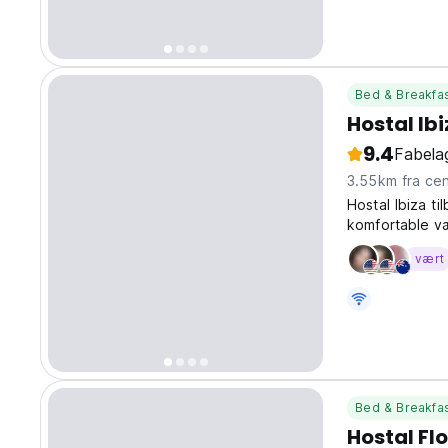
Bed & Breakfa
Hostal Ib
9.4
Fabelag
3.55km fra
Hostal Ibiza 
komfortable væ
er bekvemt bel
vært
til øens stran
Bed & Breakfa
Hostal Fl