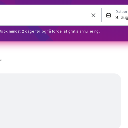
Datoer
Book mindst 2 dage før og få fordel af gratis annullering.
za