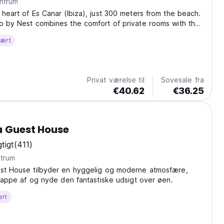
a centrum
 heart of Es Canar (Ibiza), just 300 meters from the beach.
o by Nest combines the comfort of private rooms with the
re of a boutique hostel. Managed by the Nest Hostels
vært
s a fresh, functional experience...
Privat værelse til
Sovesale fra
€40.62
€36.25
a Guest House
tigt
(411)
centrum
est House tilbyder en hyggelig og moderne atmosfære,
 slappe af og nyde den fantastiske udsigt over øen.
ært