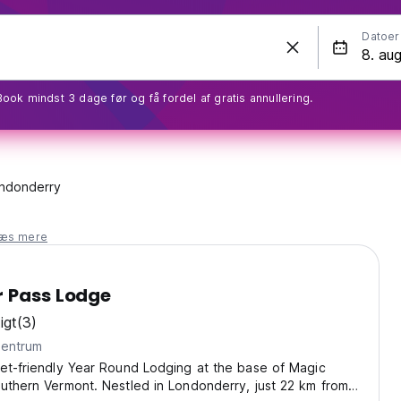
Datoer
Book mindst 3 dage før og få fordel af gratis annullering.
ndonderry
læs mere
r Pass Lodge
igt
(3)
m fra centrum
et-friendly Year Round Lodging at the base of Magic
uthern Vermont. Nestled in Londonderry, just 22 km from