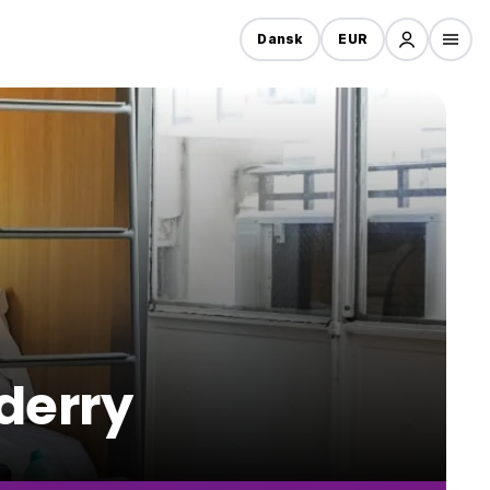
Dansk
EUR
nderry