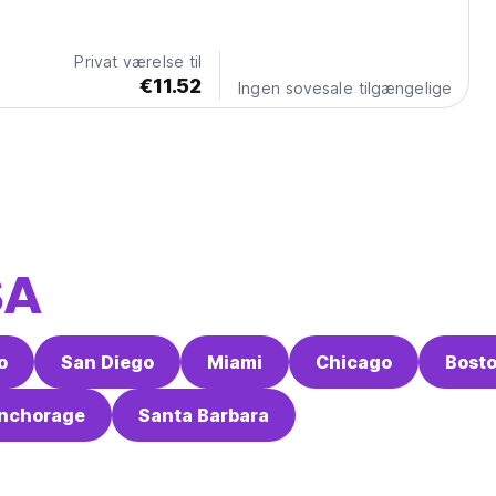
ain, The Upper Pass Lodge offers a serene retreat with a
or pool, complimentary private parking,...
Privat værelse til
€11.52
Ingen sovesale tilgængelige
SA
o
San Diego
Miami
Chicago
Bost
nchorage
Santa Barbara