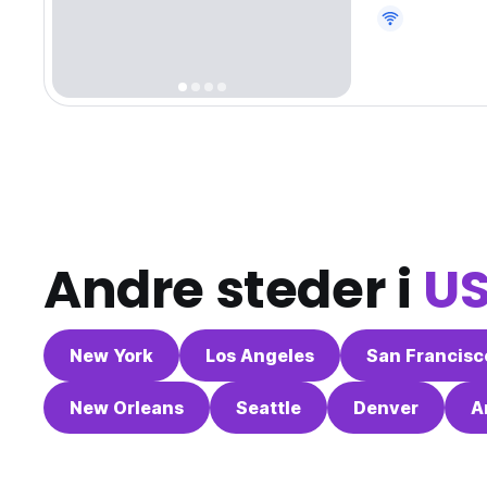
Stratton Mount
seasonal outdo
Andre steder i
U
New York
Los Angeles
San Francisc
New Orleans
Seattle
Denver
A