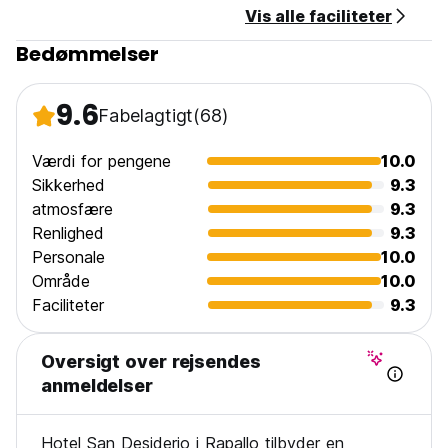
Vis alle faciliteter
Kæledyrsvenlig.
Børnevenlig.
Bedømmelser
Ikkeryger.
Receptionen er åben fra kl. 07.00 til 22.30. (Auto-translated
from original language)
9.6
Fabelagtigt
(68)
Værdi for pengene
10.0
Sikkerhed
9.3
atmosfære
9.3
Renlighed
9.3
Personale
10.0
Område
10.0
Faciliteter
9.3
Oversigt over rejsendes
anmeldelser
Hotel San Desiderio i Rapallo tilbyder en