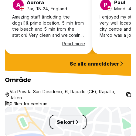
Aurora
Paul
A
P
Par, 18-24, England
Mand, 41+
Amazing staff (including the
I enjoyed my stay 
dogs!)& prime location. 5 min from
very well located
the beach and 5 min from the
city centre and th
station! Very clean and welcoming
Marco was a joy t
environment.
Read more
Se alle anmeldelser
Område
Via Privata San Desiderio, 6, Rapallo (GE), Rapallo,
Italien
0.3km fra centrum
Se kort