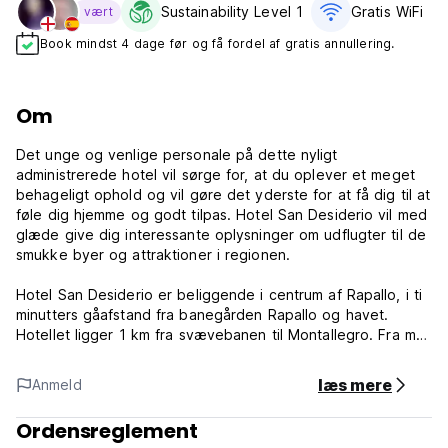
Sustainability Level 1
Gratis WiFi
vært
Book mindst 4 dage før og få fordel af gratis annullering.
Om
Det unge og venlige personale på dette nyligt
administrerede hotel vil sørge for, at du oplever et meget
behageligt ophold og vil gøre det yderste for at få dig til at
føle dig hjemme og godt tilpas. Hotel San Desiderio vil med
glæde give dig interessante oplysninger om udflugter til de
smukke byer og attraktioner i regionen.
Hotel San Desiderio er beliggende i centrum af Rapallo, i ti
minutters gåafstand fra banegården Rapallo og havet.
Hotellet ligger 1 km fra svævebanen til Montallegro. Fra maj
til oktober kan du tage en båd fra Rapallo for at sejle rundt
på den liguriske kyst. Portofino og Santa Margherita Ligure
læs mere
Anmeld
ligger 10 minutters kørsel langs kysten. Du kan tage et tog
til La Spezia, Portovenere og Cinque Terre. Genova og
Ordensreglement
dets berømte akvarium ligger 30 km derfra.