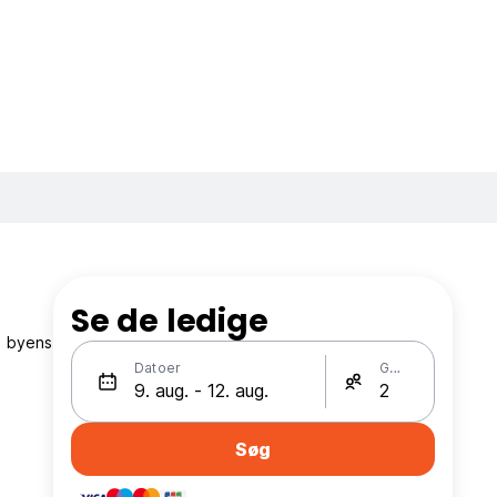
Se de ledige
a byens
Datoer
Gæster
Søg