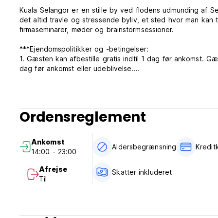
Kuala Selangor er en stille by ved flodens udmunding af Sela
det altid travle og stressende byliv, et sted hvor man kan ti
firmaseminarer, møder og brainstormsessioner.
***Ejendomspolitikker og -betingelser:
1. Gæsten kan afbestille gratis indtil 1 dag før ankomst. Gæ
dag før ankomst eller udeblivelse.
2. Check ind fra efter kl. 14.00.
3. Check ud inden kl. 12.00.
4. Betaling ved ankomst med kontanter, kreditkort eller bet
5. Skatter inkluderet (10% servicegebyr & 6% statsafgift).
Ordensreglement
6. Ikke-ryger værelse er tilgængelige.
7. Aldersbegrænsning: 18+.
8. Receptionens arbejdstid 24 timer. (Auto-translated from 
Ankomst
Aldersbegrænsning
Kredit
14:00 - 23:00
Afrejse
Skatter inkluderet
Til