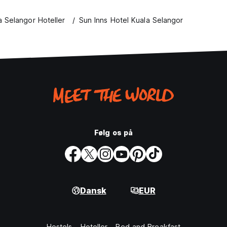
a Selangor Hoteller
Sun Inns Hotel Kuala Selangor
Følg os på
Dansk
EUR
Hostels
Hoteller
Bed and Breakfast