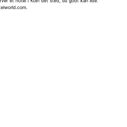
erver et hotel i Köln det sted, du godt kan lide.
stelworld.com.