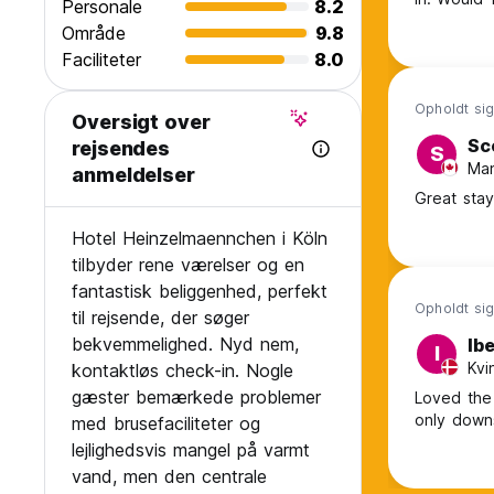
Personale
8.2
Område
9.8
Faciliteter
8.0
Opholdt sig
Oversigt over
Sc
rejsendes
S
Man
anmeldelser
Great sta
Hotel Heinzelmaennchen i Köln
tilbyder rene værelser og en
fantastisk beliggenhed, perfekt
Opholdt sig
til rejsende, der søger
bekvemmelighed. Nyd nem,
Ib
I
Kvi
kontaktløs check-in. Nogle
gæster bemærkede problemer
Loved the 
only down
med brusefaciliteter og
lejlighedsvis mangel på varmt
vand, men den centrale