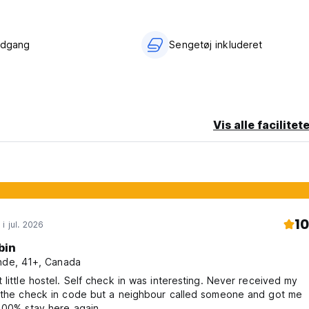
adgang
Sengetøj inkluderet
Vis alle facilitet
10
i jul. 2026
bin
nde, 41+, Canada
 little hostel. Self check in was interesting. Never received my
h the check in code but a neighbour called someone and got me
100% stay here again.