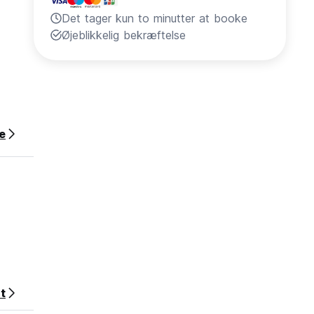
Det tager kun to minutter at booke
Øjeblikkelig bekræftelse
e
t