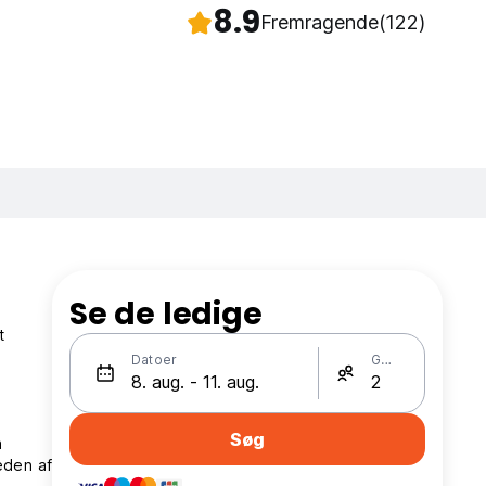
8.9
Fremragende
(122)
Se de ledige
t
Datoer
Gæster
Søg
å
eden af