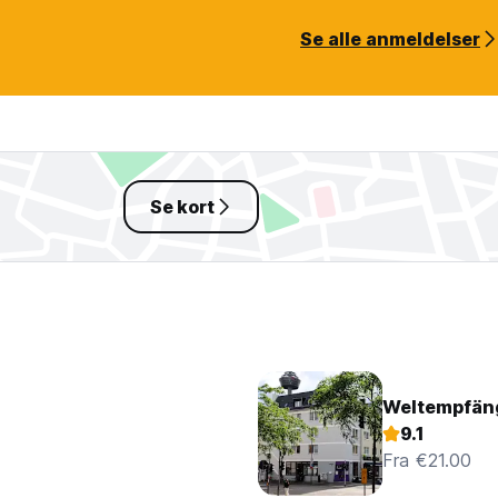
Se alle anmeldelser
Se kort
Weltempfäng
9.1
Fra €21.00