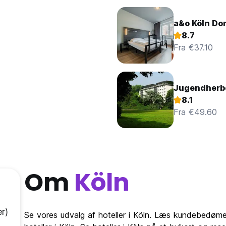
a&o Köln Do
8.7
Fra €37.10
Jugendherbe
8.1
Fra €49.60
Om
Köln
r)
Se vores udvalg af hoteller i Köln. Læs kundebedømelse