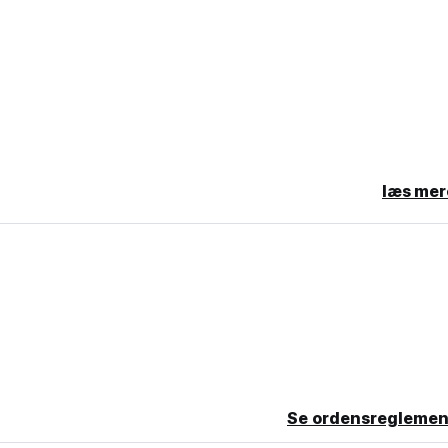
læs mer
, får via e-mail en kode til nøglelåsen.
-22.00 (Auto-translated from original language)
Se ordensreglemen