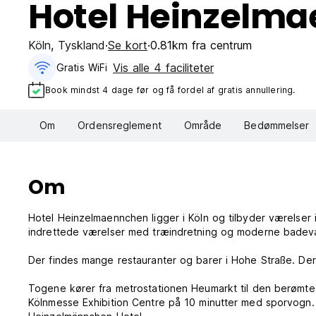
Hotel Heinzelm
Köln
,
Tyskland
Se kort
0.81km fra centrum
Vis alle 4 faciliteter
Gratis WiFi
Book mindst 4 dage før og få fordel af gratis annullering.
Om
Ordensreglement
Område
Bedømmelser
Om
Hotel Heinzelmaennchen ligger i Köln og tilbyder værelser i 
indrettede værelser med træindretning og moderne badevær
Der findes mange restauranter og barer i Hohe Straße. D
Togene kører fra metrostationen Heumarkt til den berømt
Kölnmesse Exhibition Centre på 10 minutter med sporvogn. P