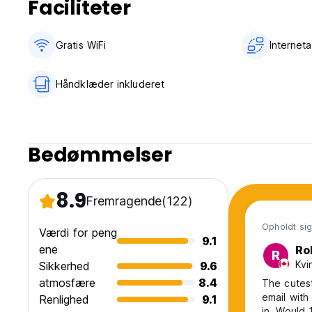
Faciliteter
Gratis WiFi
Internet
Håndklæder inkluderet
Bedømmelser
8.9
Fremragende
(122)
Opholdt sig 
Værdi for peng
9.1
ene
Ro
R
Kvi
Sikkerhed
9.6
atmosfære
8.4
The cutest
email wit
Renlighed
9.1
in. Would 