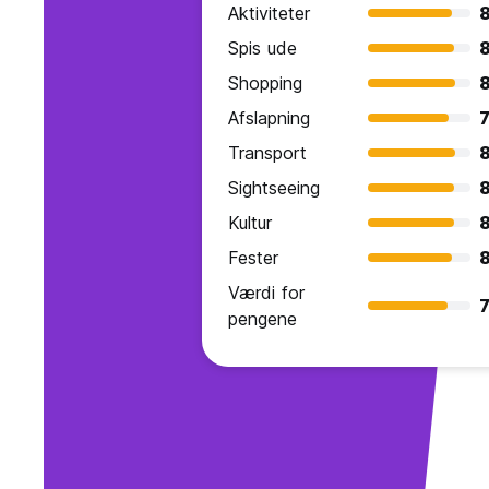
Aktiviteter
8
Spis ude
8
Shopping
8
Afslapning
7
Transport
8
Sightseeing
8
Kultur
8
Fester
8
Værdi for
7
pengene