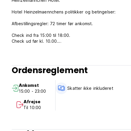
​​Heinzelmännchen Hotel.
Hotel Heinzelmaennchens politikker og betingelser:
Afbestillingsregler: 72 timer før ankomst.
Check ind fra 15:00 til 18:00.
Check ud før kl. 10.00.
Betaling ved ankomst med kontanter, kreditkort.
Skatter ikke inkluderet - 5%
Ordensreglement
Morgenmad ikke inkluderet.
Intet udgangsforbud.
Ankomst
Skatter ikke inkluderet
15:00 - 23:00
De gæster, der ankommer uden for receptionens åbningstider
Afrejse
Receptionens åbningstider: 7.00-22.00
Til 10:00
På lørdage og søndage (+helligdage) er receptionerne 8.00