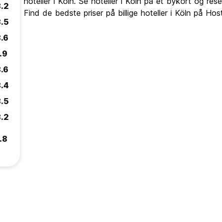
hoteller i Köln. Se hoteller i Köln på et bykort og res
.2
Find de bedste priser på billige hoteller i Köln på Ho
.5
.6
.9
.6
.4
.5
.2
.8