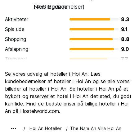
Fremragende
(456 Bedømmelser)
Aktiviteter
8.3
Spis ude
9.1
Shopping
8.8
Afslapning
9.0
Transport
7.7
Sightseeing
8.4
Se vores udvalg af hoteller i Hoi An. Læs
Kultur
8.8
kundebedømelser af hoteller i Hoi An og se alle vores
Fester
billeder af hoteller i Hoi An. Se hoteller i Hoi An på et
7.0
bykort og reserver et hotel i Hoi An det sted, du godt
Værdi for pengene
8.4
kan lide. Find de bedste priser på billige hoteller i Hoi
An på Hostelworld.com.
Hoi An Hoteller
The Nam An Villa Hoi An