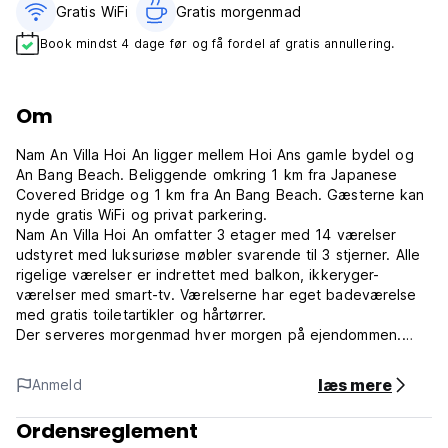
Gratis WiFi
Gratis morgenmad‎
Book mindst 4 dage før og få fordel af gratis annullering.
Om
Nam An Villa Hoi An ligger mellem Hoi Ans gamle bydel og
An Bang Beach. Beliggende omkring 1 km fra Japanese
Covered Bridge og 1 km fra An Bang Beach. Gæsterne kan
nyde gratis WiFi og privat parkering.
Nam An Villa Hoi An omfatter 3 etager med 14 værelser
udstyret med luksuriøse møbler svarende til 3 stjerner. Alle
rigelige værelser er indrettet med balkon, ikkeryger-
værelser med smart-tv. Værelserne har eget badeværelse
med gratis toiletartikler og hårtørrer.
Der serveres morgenmad hver morgen på ejendommen.
Indkvarteringen tilbyder også biludlejning og gratis WiFi.
Receptionen i den døgnåbne reception kan hjælpe dig med
læs mere
Anmeld
parkeringsservice, bagageopbevaring, lufthavnstransport
og give nyttige tips til at komme rundt i området.
Ordensreglement
Nam An Villa Hoi An er et bekvemt sted, hvorfra man kan