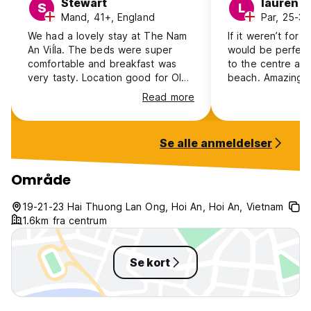
Stewart
lauren
S
L
Mand, 41+, England
Par, 25-30
We had a lovely stay at The Nam
If it weren’t for t
An Viĺla. The beds were super
would be perfect,
comfortable and breakfast was
to the centre an
very tasty. Location good for Old
beach. Amazing b
town or beach, just needed to
included, cheap m
Read more
use the free bikes or get a taxi
room, kind staff, 
which are cheap
shower and leave
check out. Would 
Se alle anmeldelser
back!
Område
19-21-23 Hai Thuong Lan Ong, Hoi An, Hoi An, Vietnam
1.6km fra centrum
Se kort