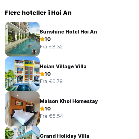
Flere hoteller i Hoi An
Sunshine Hotel Hoi An
10
Fra €8.32
Hoian Village Villa
10
Fra €0.79
Maison Khoi Homestay
10
Fra €5.54
Grand Holiday Villa