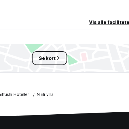
Vis alle facilitet
Se kort
iffushi Hoteller
Nirili villa