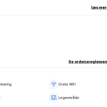
læs mer
Se ordensreglemen
arkering
Gratis WiFi
e
Legeområde