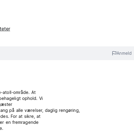
iteter
Anmeld
e-atoll-område. At
behageligt ophold. Vi
gæster
ang på alle værelser, daglig rengøring,
des. For at sikre, at
a er en fremragende
e.