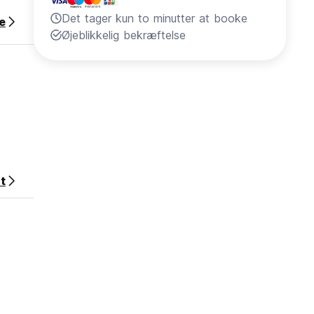
Det tager kun to minutter at booke
e
Øjeblikkelig bekræftelse
t