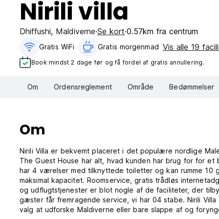
Nirili villa
Dhiffushi
,
Maldiverne
Se kort
0.57km fra centrum
Vis alle 19 facil
Gratis WiFi
Gratis morgenmad‎
Book mindst 2 dage før og få fordel af gratis annullering.
Om
Ordensreglement
Område
Bedømmelser
Om
Nirili Villa er bekvemt placeret i det populære nordlige Mal
The Guest House har alt, hvad kunden har brug for for et 
har 4 værelser med tilknyttede toiletter og kan rumme 10 
maksimal kapacitet. Roomservice, gratis trådløs internetadg
og udflugtstjenester er blot nogle af de faciliteter, der tilby
gæster får fremragende service, vi har 04 stabe. Nirili Vill
valg at udforske Maldiverne eller bare slappe af og foryng