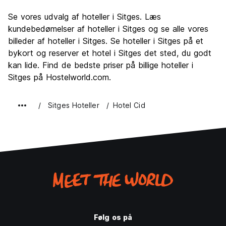
Sightseeing
7.0
Se vores udvalg af hoteller i Sitges. Læs
Kultur
7.6
kundebedømelser af hoteller i Sitges og se alle vores
Fester
billeder af hoteller i Sitges. Se hoteller i Sitges på et
9.2
bykort og reserver et hotel i Sitges det sted, du godt
Værdi for pengene
7.1
kan lide. Find de bedste priser på billige hoteller i
Sitges på Hostelworld.com.
Sitges Hoteller
Hotel Cid
Følg os på