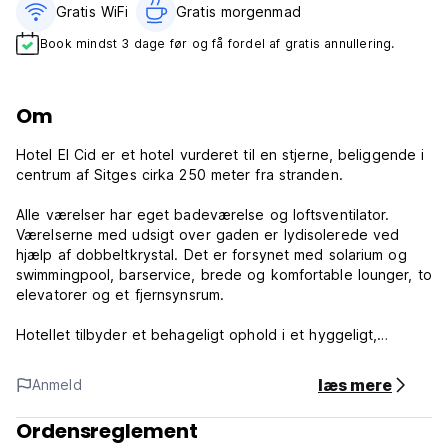
Gratis WiFi
Gratis morgenmad‎
Book mindst 3 dage før og få fordel af gratis annullering.
Om
Hotel El Cid er et hotel vurderet til en stjerne, beliggende i
centrum af Sitges cirka 250 meter fra stranden.
Alle værelser har eget badeværelse og loftsventilator.
Værelserne med udsigt over gaden er lydisolerede ved
hjælp af dobbeltkrystal. Det er forsynet med solarium og
swimmingpool, barservice, brede og komfortable lounger, to
elevatorer og et fjernsynsrum.
Hotellet tilbyder et behageligt ophold i et hyggeligt,
velkendt miljø, der vil få sine gæster til at føle sig hjemme.
læs mere
Anmeld
Hotellet kan tilbyde en gratis forbindelse til internet Wi-Fi i
hotellets fælles områder.
Ordensreglement