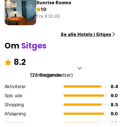
Sunrise Rooms
10
Fra €30.00
Se alle Hotels i Sitges
Om
Sitges
8.2
Fremragende
(21 Bedømmelser)
Aktiviteter
8.4
Spis ude
9.0
Shopping
8.5
Afslapning
9.0
Transport
7.7